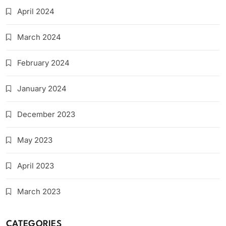
April 2024
March 2024
February 2024
January 2024
December 2023
May 2023
April 2023
March 2023
CATEGORIES