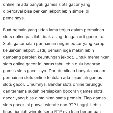
online ini ada banyak games slots gacor yang
dipercayai bisa berikan jekpot lebih simpel di
pemainnya.
Buat pemain yang udah lama terjun dalam permainan
slots online pastilah tidak asing dengan arti gacor itu.
Slots gacor ialah permainan ringan bocor yang kerap
keluarkan jekpot. Jadi, pemain juga makin lebih
gampang peroleh keuntungan jekpot. Untuk memainkan
slots online gacor ini harus tahu lebih dulu bocoran
games slots gacor nya. Dari demikian banyak macam
permainan slots online tentulah ada sejumlah games
slots gacor. Umumnya, Bandar slots online terunggul
dan ternama sudah persiapkan bocoran games slots
gacor yang bisa dimainkan sama pemain. Tiap games
slots gacor ini punyai winrate dan RTP tinggi. Lebih
tinggi jumlah winrate serta RTP nya kian bertambah