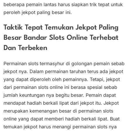
beberapa pemain lantas harus siapkan trik tepat untuk
peroleh jekpot paling besar ini.
Taktik Tepat Temukan Jekpot Paling
Besar Bandar Slots Online Terhebat
Dan Terbeken
Permainan slots termasyhur di golongan pemain sebab
jekpot nya. Dalam permainan taruhan terus ada jekpot
yang dapat diperoleh oleh pemainnya. Tetapi, jekpot
dari permainan slots online ini berasa spesial sebab
jumlah keuntungan nya begitu besar. Pemain dapat
mendapat hadiah berkali lipat dari jekpot itu. Jekpot
merupakan kemenangan besar di permainan slots
online yang dapat memberi hadiah berkali lipat. Buat
temukan jekpot harus menangi permainan slots nya