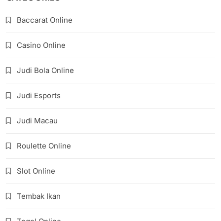
Baccarat Online
Casino Online
Judi Bola Online
Judi Esports
Judi Macau
Roulette Online
Slot Online
Tembak Ikan