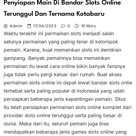
Penyiapan Main Di Bandar Slots Online
Terunggul Dan Ternama Kotabaru
Admin
17/04/2023
0
10 Mins
Waktu terakhir ini permainan slots menjadi salah
satunya permainan yang paling tenar di kelompok
pemain. Karena, buat memainkan slots ini demikian
gampang. Banyak pemainnya bisa memainkan
permainan itu lewat cara online bikin banyak fansnya
juga tidak perlu pergi keluar dari rumah. Buat akses
permainan slots online ini dapat lewat bandar slots onlie
terhebat serta paling populer di Indonesia yang udah
persiapkan beberapa jenis kepentingan pemain. Situs
itu telah persiapkan permainan slots online komplet dari
provider slots online terunggul serta paling besar di
dunia. Maka dari itu, seluruh pemain juga bisa
mendapatkan beberapa jenis games slots online yang