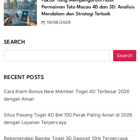
Faktor Yang Mempengaruhi Hasil
Permainan Toto Macau 4D dan 3D: Analisis
Mendalam dan Strategi Terbaik
10/06/2026
SEARCH
Search
RECENT POSTS
Cara Klaim Bonus New Member Togel 4D Terbesar 2026
dengan Aman
Situs Pasang Togel 4D Bet 100 Perak Paling Aman di 2026
dengan Layanan Terpercaya
Rekomendasi Bandar Togel 3D Deposit 10rb Terpercaya