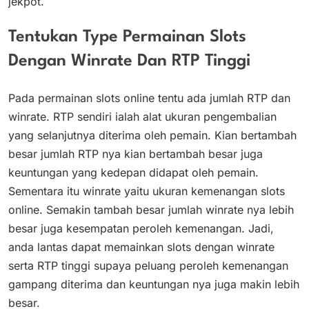
jekpot.
Tentukan Type Permainan Slots
Dengan Winrate Dan RTP Tinggi
Pada permainan slots online tentu ada jumlah RTP dan
winrate. RTP sendiri ialah alat ukuran pengembalian
yang selanjutnya diterima oleh pemain. Kian bertambah
besar jumlah RTP nya kian bertambah besar juga
keuntungan yang kedepan didapat oleh pemain.
Sementara itu winrate yaitu ukuran kemenangan slots
online. Semakin tambah besar jumlah winrate nya lebih
besar juga kesempatan peroleh kemenangan. Jadi,
anda lantas dapat memainkan slots dengan winrate
serta RTP tinggi supaya peluang peroleh kemenangan
gampang diterima dan keuntungan nya juga makin lebih
besar.