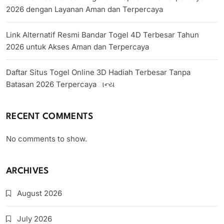
2026 dengan Layanan Aman dan Terpercaya
Link Alternatif Resmi Bandar Togel 4D Terbesar Tahun
2026 untuk Akses Aman dan Terpercaya
Daftar Situs Togel Online 3D Hadiah Terbesar Tanpa
Batasan 2026 Terpercayaાન્ય
RECENT COMMENTS
No comments to show.
ARCHIVES
August 2026
July 2026