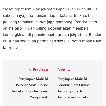
Siasat tepat temukan jekpot tumpah ruah udah ditulis
sebelumnya, tiap pemain dapat ketahui trick itu biar
peluang temukan jekpot juga gampang. Bandar slots
online terpilih dan paling populer akan memberi
kemungkinan di pemain buat peroleh jekpot itu. Bandar
itu sudah sediakan permainan slots jekpot tumpah ruah
fair-play.
Post
Previous:
Next:
navigation
Penyiapan Main Di
Penyiapan Main Di
Bandar Slots Online
Bandar Slots Online
Terhebat Dan Terbeken
Terunggul Serta
Mempawah
Termashyur Barabai