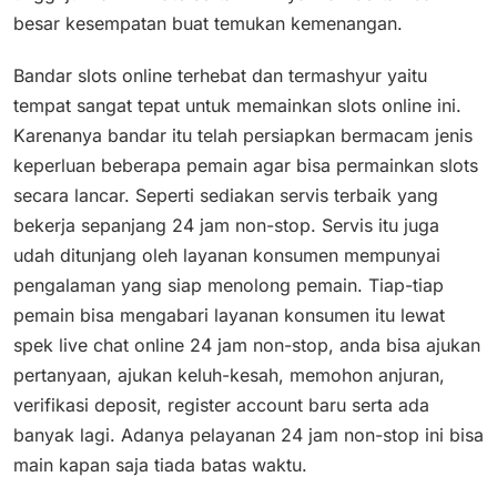
besar kesempatan buat temukan kemenangan.
Bandar slots online terhebat dan termashyur yaitu
tempat sangat tepat untuk memainkan slots online ini.
Karenanya bandar itu telah persiapkan bermacam jenis
keperluan beberapa pemain agar bisa permainkan slots
secara lancar. Seperti sediakan servis terbaik yang
bekerja sepanjang 24 jam non-stop. Servis itu juga
udah ditunjang oleh layanan konsumen mempunyai
pengalaman yang siap menolong pemain. Tiap-tiap
pemain bisa mengabari layanan konsumen itu lewat
spek live chat online 24 jam non-stop, anda bisa ajukan
pertanyaan, ajukan keluh-kesah, memohon anjuran,
verifikasi deposit, register account baru serta ada
banyak lagi. Adanya pelayanan 24 jam non-stop ini bisa
main kapan saja tiada batas waktu.