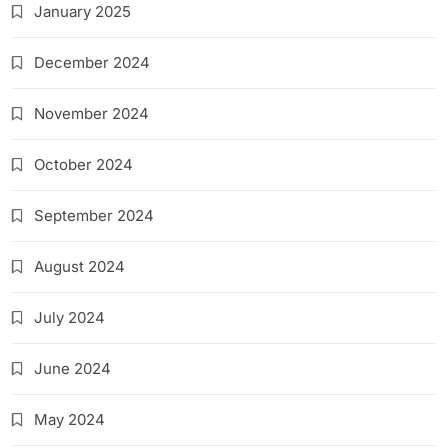
January 2025
December 2024
November 2024
October 2024
September 2024
August 2024
July 2024
June 2024
May 2024