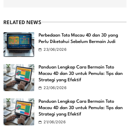
RELATED NEWS
Perbedaan Toto Macau 4D dan 3D yang
Perlu Diketahui Sebelum Bermain Judi
23/06/2026
Panduan Lengkap Cara Bermain Toto
Macau 4D dan 3D untuk Pemula: Tips dan
Strategi yang Efektif
22/06/2026
Panduan Lengkap Cara Bermain Toto
Macau 4D dan 3D untuk Pemula: Tips dan
Strategi yang Efektif
21/06/2026