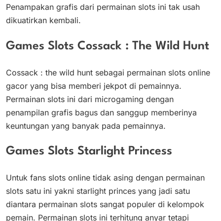
Penampakan grafis dari permainan slots ini tak usah
dikuatirkan kembali.
Games Slots Cossack : The Wild Hunt
Cossack : the wild hunt sebagai permainan slots online
gacor yang bisa memberi jekpot di pemainnya.
Permainan slots ini dari microgaming dengan
penampilan grafis bagus dan sanggup memberinya
keuntungan yang banyak pada pemainnya.
Games Slots Starlight Princess
Untuk fans slots online tidak asing dengan permainan
slots satu ini yakni starlight princes yang jadi satu
diantara permainan slots sangat populer di kelompok
pemain. Permainan slots ini terhitung anyar tetapi