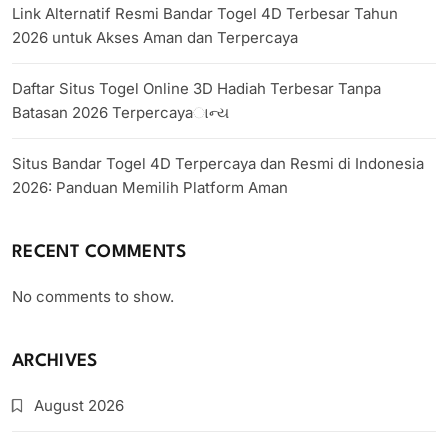
Link Alternatif Resmi Bandar Togel 4D Terbesar Tahun
2026 untuk Akses Aman dan Terpercaya
Daftar Situs Togel Online 3D Hadiah Terbesar Tanpa
Batasan 2026 Terpercayaાન્ય
Situs Bandar Togel 4D Terpercaya dan Resmi di Indonesia
2026: Panduan Memilih Platform Aman
RECENT COMMENTS
No comments to show.
ARCHIVES
August 2026