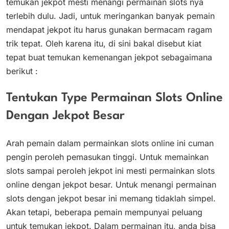
temukan jekpot mesti menangi permainan slots nya
terlebih dulu. Jadi, untuk meringankan banyak pemain
mendapat jekpot itu harus gunakan bermacam ragam
trik tepat. Oleh karena itu, di sini bakal disebut kiat
tepat buat temukan kemenangan jekpot sebagaimana
berikut :
Tentukan Type Permainan Slots Online
Dengan Jekpot Besar
Arah pemain dalam permainkan slots online ini cuman
pengin peroleh pemasukan tinggi. Untuk memainkan
slots sampai peroleh jekpot ini mesti permainkan slots
online dengan jekpot besar. Untuk menangi permainan
slots dengan jekpot besar ini memang tidaklah simpel.
Akan tetapi, beberapa pemain mempunyai peluang
untuk temukan jekpot. Dalam permainan itu, anda bisa