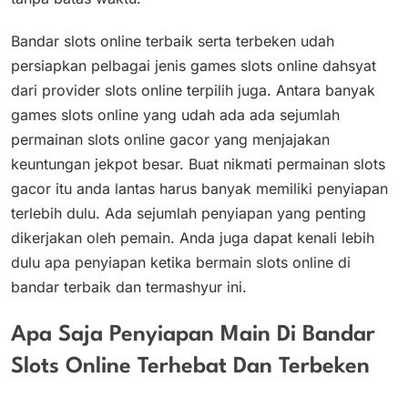
Bandar slots online terbaik serta terbeken udah
persiapkan pelbagai jenis games slots online dahsyat
dari provider slots online terpilih juga. Antara banyak
games slots online yang udah ada ada sejumlah
permainan slots online gacor yang menjajakan
keuntungan jekpot besar. Buat nikmati permainan slots
gacor itu anda lantas harus banyak memiliki penyiapan
terlebih dulu. Ada sejumlah penyiapan yang penting
dikerjakan oleh pemain. Anda juga dapat kenali lebih
dulu apa penyiapan ketika bermain slots online di
bandar terbaik dan termashyur ini.
Apa Saja Penyiapan Main Di Bandar
Slots Online Terhebat Dan Terbeken