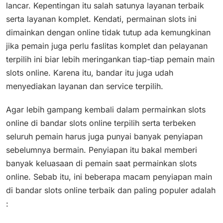
lancar. Kepentingan itu salah satunya layanan terbaik
serta layanan komplet. Kendati, permainan slots ini
dimainkan dengan online tidak tutup ada kemungkinan
jika pemain juga perlu faslitas komplet dan pelayanan
terpilih ini biar lebih meringankan tiap-tiap pemain main
slots online. Karena itu, bandar itu juga udah
menyediakan layanan dan service terpilih.
Agar lebih gampang kembali dalam permainkan slots
online di bandar slots online terpilih serta terbeken
seluruh pemain harus juga punyai banyak penyiapan
sebelumnya bermain. Penyiapan itu bakal memberi
banyak keluasaan di pemain saat permainkan slots
online. Sebab itu, ini beberapa macam penyiapan main
di bandar slots online terbaik dan paling populer adalah
: