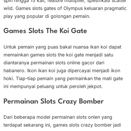
spin hingga 15 kali, feature multiplier, spesifikasi scatter
wild. Games slots gates of Olympus keluaran pragmatic
play yang popular di golongan pemain.
Games Slots The Koi Gate
Untuk pemain yang puas bakal nuansa ikan koi dapat
memainkan games slots the koi gate menjadi satu
diantaranya permainan slots online gacor dari
habanero. Ikon ikan koi juga dipercayai menjadi ikon
hoki. Tiap-tiap pemain yang permainkan the mati gate
ini mempunyai peluang untuk peroleh jekpot.
Permainan Slots Crazy Bomber
Dari beberapa model permainan slots onlen yang
terdapat sekarang ini, games slots crazy bomber jadi