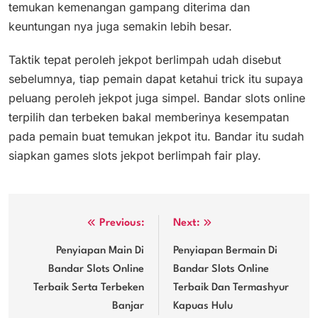
temukan kemenangan gampang diterima dan
keuntungan nya juga semakin lebih besar.
Taktik tepat peroleh jekpot berlimpah udah disebut
sebelumnya, tiap pemain dapat ketahui trick itu supaya
peluang peroleh jekpot juga simpel. Bandar slots online
terpilih dan terbeken bakal memberinya kesempatan
pada pemain buat temukan jekpot itu. Bandar itu sudah
siapkan games slots jekpot berlimpah fair play.
Post
Previous:
Next:
navigation
Penyiapan Main Di
Penyiapan Bermain Di
Bandar Slots Online
Bandar Slots Online
Terbaik Serta Terbeken
Terbaik Dan Termashyur
Banjar
Kapuas Hulu