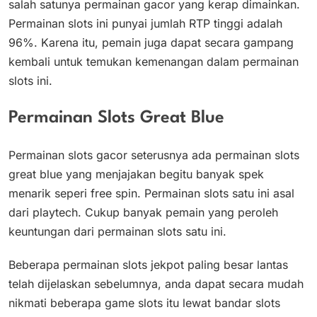
salah satunya permainan gacor yang kerap dimainkan.
Permainan slots ini punyai jumlah RTP tinggi adalah
96%. Karena itu, pemain juga dapat secara gampang
kembali untuk temukan kemenangan dalam permainan
slots ini.
Permainan Slots Great Blue
Permainan slots gacor seterusnya ada permainan slots
great blue yang menjajakan begitu banyak spek
menarik seperi free spin. Permainan slots satu ini asal
dari playtech. Cukup banyak pemain yang peroleh
keuntungan dari permainan slots satu ini.
Beberapa permainan slots jekpot paling besar lantas
telah dijelaskan sebelumnya, anda dapat secara mudah
nikmati beberapa game slots itu lewat bandar slots