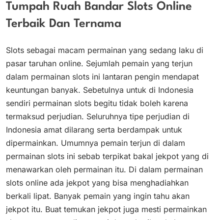
Tumpah Ruah Bandar Slots Online
Terbaik Dan Ternama
Slots sebagai macam permainan yang sedang laku di
pasar taruhan online. Sejumlah pemain yang terjun
dalam permainan slots ini lantaran pengin mendapat
keuntungan banyak. Sebetulnya untuk di Indonesia
sendiri permainan slots begitu tidak boleh karena
termaksud perjudian. Seluruhnya tipe perjudian di
Indonesia amat dilarang serta berdampak untuk
dipermainkan. Umumnya pemain terjun di dalam
permainan slots ini sebab terpikat bakal jekpot yang di
menawarkan oleh permainan itu. Di dalam permainan
slots online ada jekpot yang bisa menghadiahkan
berkali lipat. Banyak pemain yang ingin tahu akan
jekpot itu. Buat temukan jekpot juga mesti permainkan