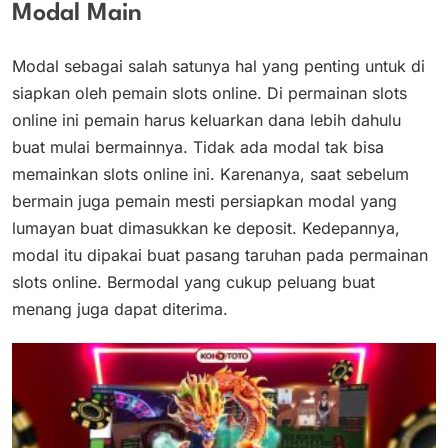
Modal Main
Modal sebagai salah satunya hal yang penting untuk di
siapkan oleh pemain slots online. Di permainan slots
online ini pemain harus keluarkan dana lebih dahulu
buat mulai bermainnya. Tidak ada modal tak bisa
memainkan slots online ini. Karenanya, saat sebelum
bermain juga pemain mesti persiapkan modal yang
lumayan buat dimasukkan ke deposit. Kedepannya,
modal itu dipakai buat pasang taruhan pada permainan
slots online. Bermodal yang cukup peluang buat
menang juga dapat diterima.