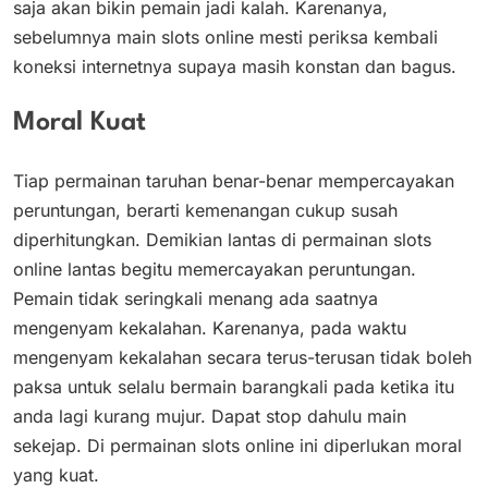
saja akan bikin pemain jadi kalah. Karenanya,
sebelumnya main slots online mesti periksa kembali
koneksi internetnya supaya masih konstan dan bagus.
Moral Kuat
Tiap permainan taruhan benar-benar mempercayakan
peruntungan, berarti kemenangan cukup susah
diperhitungkan. Demikian lantas di permainan slots
online lantas begitu memercayakan peruntungan.
Pemain tidak seringkali menang ada saatnya
mengenyam kekalahan. Karenanya, pada waktu
mengenyam kekalahan secara terus-terusan tidak boleh
paksa untuk selalu bermain barangkali pada ketika itu
anda lagi kurang mujur. Dapat stop dahulu main
sekejap. Di permainan slots online ini diperlukan moral
yang kuat.