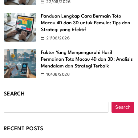
22/06/2026
Panduan Lengkap Cara Bermain Toto
Macau 4D dan 3D untuk Pemula: Tips dan
Strategi yang Efektif
21/06/2026
Faktor Yang Mempengaruhi Hasil
Permainan Toto Macau 4D dan 3D: Analisis
Mendalam dan Strategi Terbaik
10/06/2026
SEARCH
Search
RECENT POSTS