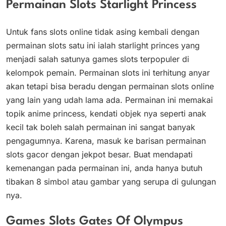
Permainan Slots Starlight Princess
Untuk fans slots online tidak asing kembali dengan
permainan slots satu ini ialah starlight princes yang
menjadi salah satunya games slots terpopuler di
kelompok pemain. Permainan slots ini terhitung anyar
akan tetapi bisa beradu dengan permainan slots online
yang lain yang udah lama ada. Permainan ini memakai
topik anime princess, kendati objek nya seperti anak
kecil tak boleh salah permainan ini sangat banyak
pengagumnya. Karena, masuk ke barisan permainan
slots gacor dengan jekpot besar. Buat mendapati
kemenangan pada permainan ini, anda hanya butuh
tibakan 8 simbol atau gambar yang serupa di gulungan
nya.
Games Slots Gates Of Olympus