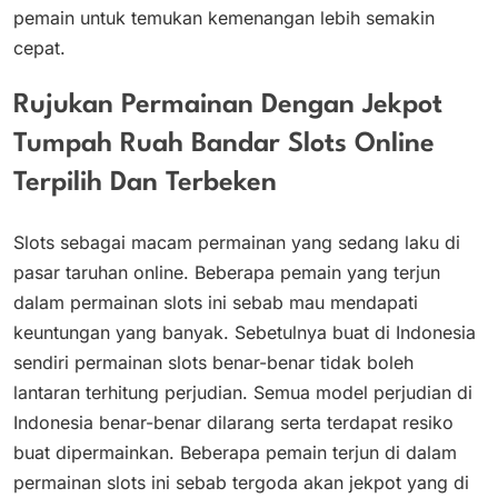
pemain untuk temukan kemenangan lebih semakin
cepat.
Rujukan Permainan Dengan Jekpot
Tumpah Ruah Bandar Slots Online
Terpilih Dan Terbeken
Slots sebagai macam permainan yang sedang laku di
pasar taruhan online. Beberapa pemain yang terjun
dalam permainan slots ini sebab mau mendapati
keuntungan yang banyak. Sebetulnya buat di Indonesia
sendiri permainan slots benar-benar tidak boleh
lantaran terhitung perjudian. Semua model perjudian di
Indonesia benar-benar dilarang serta terdapat resiko
buat dipermainkan. Beberapa pemain terjun di dalam
permainan slots ini sebab tergoda akan jekpot yang di