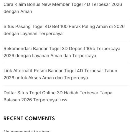
Cara Klaim Bonus New Member Togel 4D Terbesar 2026
dengan Aman
Situs Pasang Togel 4D Bet 100 Perak Paling Aman di 2026
dengan Layanan Terpercaya
Rekomendasi Bandar Togel 3D Deposit 10rb Terpercaya
2026 dengan Layanan Aman dan Terpercaya
Link Alternatif Resmi Bandar Togel 4D Terbesar Tahun
2026 untuk Akses Aman dan Terpercaya
Daftar Situs Togel Online 3D Hadiah Terbesar Tanpa
Batasan 2026 Terpercayaાન્ય
RECENT COMMENTS
No comments to show.