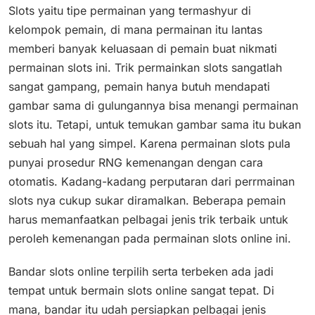
Slots yaitu tipe permainan yang termashyur di
kelompok pemain, di mana permainan itu lantas
memberi banyak keluasaan di pemain buat nikmati
permainan slots ini. Trik permainkan slots sangatlah
sangat gampang, pemain hanya butuh mendapati
gambar sama di gulungannya bisa menangi permainan
slots itu. Tetapi, untuk temukan gambar sama itu bukan
sebuah hal yang simpel. Karena permainan slots pula
punyai prosedur RNG kemenangan dengan cara
otomatis. Kadang-kadang perputaran dari perrmainan
slots nya cukup sukar diramalkan. Beberapa pemain
harus memanfaatkan pelbagai jenis trik terbaik untuk
peroleh kemenangan pada permainan slots online ini.
Bandar slots online terpilih serta terbeken ada jadi
tempat untuk bermain slots online sangat tepat. Di
mana, bandar itu udah persiapkan pelbagai jenis