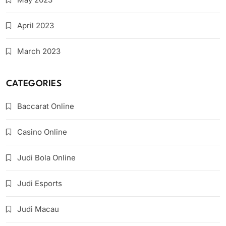
April 2023
March 2023
CATEGORIES
Baccarat Online
Casino Online
Judi Bola Online
Judi Esports
Judi Macau