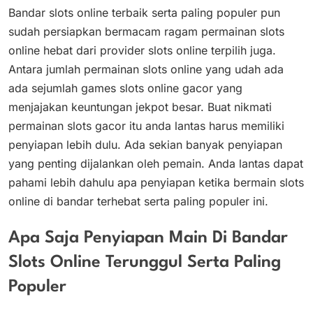
Bandar slots online terbaik serta paling populer pun
sudah persiapkan bermacam ragam permainan slots
online hebat dari provider slots online terpilih juga.
Antara jumlah permainan slots online yang udah ada
ada sejumlah games slots online gacor yang
menjajakan keuntungan jekpot besar. Buat nikmati
permainan slots gacor itu anda lantas harus memiliki
penyiapan lebih dulu. Ada sekian banyak penyiapan
yang penting dijalankan oleh pemain. Anda lantas dapat
pahami lebih dahulu apa penyiapan ketika bermain slots
online di bandar terhebat serta paling populer ini.
Apa Saja Penyiapan Main Di Bandar
Slots Online Terunggul Serta Paling
Populer