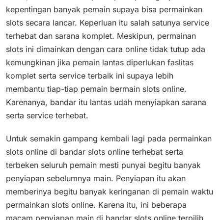
kepentingan banyak pemain supaya bisa permainkan
slots secara lancar. Keperluan itu salah satunya service
terhebat dan sarana komplet. Meskipun, permainan
slots ini dimainkan dengan cara online tidak tutup ada
kemungkinan jika pemain lantas diperlukan faslitas
komplet serta service terbaik ini supaya lebih
membantu tiap-tiap pemain bermain slots online.
Karenanya, bandar itu lantas udah menyiapkan sarana
serta service terhebat.
Untuk semakin gampang kembali lagi pada permainkan
slots online di bandar slots online terhebat serta
terbeken seluruh pemain mesti punyai begitu banyak
penyiapan sebelumnya main. Penyiapan itu akan
memberinya begitu banyak keringanan di pemain waktu
permainkan slots online. Karena itu, ini beberapa
macam penyiapan main di bandar slots online terpilih