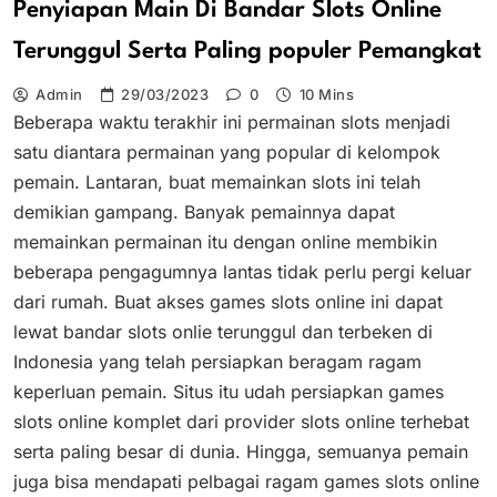
Penyiapan Main Di Bandar Slots Online
Terunggul Serta Paling populer Pemangkat
Admin
29/03/2023
0
10 Mins
Beberapa waktu terakhir ini permainan slots menjadi
satu diantara permainan yang popular di kelompok
pemain. Lantaran, buat memainkan slots ini telah
demikian gampang. Banyak pemainnya dapat
memainkan permainan itu dengan online membikin
beberapa pengagumnya lantas tidak perlu pergi keluar
dari rumah. Buat akses games slots online ini dapat
lewat bandar slots onlie terunggul dan terbeken di
Indonesia yang telah persiapkan beragam ragam
keperluan pemain. Situs itu udah persiapkan games
slots online komplet dari provider slots online terhebat
serta paling besar di dunia. Hingga, semuanya pemain
juga bisa mendapati pelbagai ragam games slots online