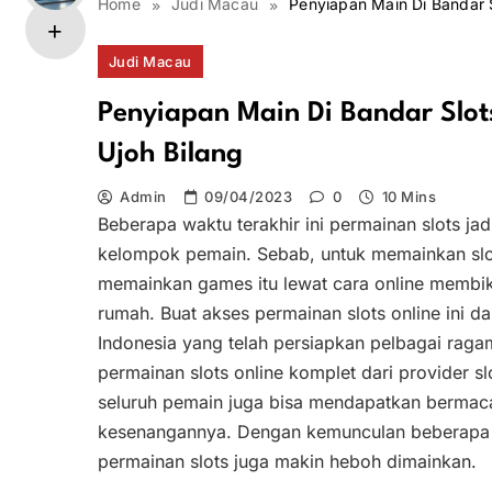
Home
Judi Macau
Penyiapan Main Di Bandar S
Judi Macau
Penyiapan Main Di Bandar Slot
Ujoh Bilang
Admin
09/04/2023
0
10 Mins
Beberapa waktu terakhir ini permainan slots ja
kelompok pemain. Sebab, untuk memainkan slot
memainkan games itu lewat cara online membiki
rumah. Buat akses permainan slots online ini da
Indonesia yang telah persiapkan pelbagai ragam
permainan slots online komplet dari provider slo
seluruh pemain juga bisa mendapatkan bermac
kesenangannya. Dengan kemunculan beberapa je
permainan slots juga makin heboh dimainkan.