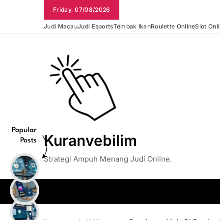
Skip
Friday, 07/08/2026
to
Judi Macau
Judi Esports
Tembak Ikan
Roulette Online
Slot Onl
content
Popular
Kuranvebilim
Posts
Strategi Ampuh Menang Judi Online.