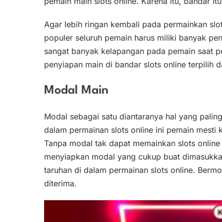
pemain main slots online. Karena itu, bandar it
Agar lebih ringan kembali pada permainkan slots
populer seluruh pemain harus miliki banyak pe
sangat banyak kelapangan pada pemain saat perma
penyiapan main di bandar slots online terpilih 
Modal Main
Modal sebagai satu diantaranya hal yang paling 
dalam permainan slots online ini pemain mesti 
Tanpa modal tak dapat memainkan slots online 
menyiapkan modal yang cukup buat dimasukkan 
taruhan di dalam permainan slots online. Berm
diterima.