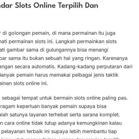
ar Slots Online Terpilih Dan
 di golongan pemain, di mana permainan itu juga
ti permainan slots ini. Langkah permainkan slots
ati gambar sama di gulungannya bisa menangi
mbar sama itu bukan sebuah hal yang ringan. Karenanya
ngan secara automatis. Kadang-kadang perputaran dari
Banyak pemain harus memakai pelbagai jenis taktik
an slots online ini.
 sebagai tempat untuk bermain slots online paling pas.
a ragam keperluan banyak pemain supaya bisa
alah satunya layanan terhebat serta sarana komplet.
n cara online tidak tutup adanya kemungkinan kalau
a pelayanan terbaik ini supaya lebih membantu tiap