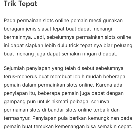
Trik Tepat
Pada permainan slots online pemain mesti gunakan
beragam jenis siasat tepat buat dapat menangi
bermainnya. Jadi, sebelumnya permainkan slots online
ini dapat siapkan lebih dulu trick tepat nya biar peluang
buat menang juga dapat semakin ringan didapat.
Sejumlah penyiapan yang telah disebut sebelumnya
terus-menerus buat membuat lebih mudah beberapa
pemain dalam permainkan slots online. Karena ada
penyiapan itu, beberapa pemain juga dapat dengan
gampang pun untuk nikmati pelbagai serunya
permainan slots di bandar slots online terbaik dan
termashyur. Penyiapan pula berikan kemungkinan pada
pemain buat temukan kemenangan bisa semakin cepat.