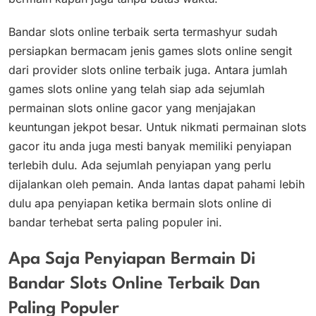
Bandar slots online terbaik serta termashyur sudah
persiapkan bermacam jenis games slots online sengit
dari provider slots online terbaik juga. Antara jumlah
games slots online yang telah siap ada sejumlah
permainan slots online gacor yang menjajakan
keuntungan jekpot besar. Untuk nikmati permainan slots
gacor itu anda juga mesti banyak memiliki penyiapan
terlebih dulu. Ada sejumlah penyiapan yang perlu
dijalankan oleh pemain. Anda lantas dapat pahami lebih
dulu apa penyiapan ketika bermain slots online di
bandar terhebat serta paling populer ini.
Apa Saja Penyiapan Bermain Di
Bandar Slots Online Terbaik Dan
Paling Populer