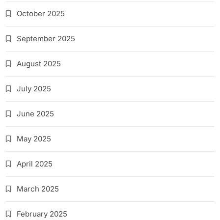
October 2025
September 2025
August 2025
July 2025
June 2025
May 2025
April 2025
March 2025
February 2025