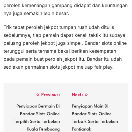
peroleh kemenangan gampang didapat dan keuntungan
nya juga semakin lebih besar.
Trik tepat peroleh jekpot tumpah ruah udah ditulis
sebelumnya, tiap pemain dapat kenali taktik itu supaya
peluang peroleh jekpot juga simpel. Bandar slots online
terunggul serta ternama bakal berikan kesempatan
pada pemain buat peroleh jekpot itu. Bandar itu udah
sediakan permainan slots jekpot meluap fair play.
Post
Previous:
Next:
navigation
Penyiapan Bermain Di
Penyiapan Main Di
Bandar Slots Online
Bandar Slots Online
Terpilih Serta Terbeken
Terbaik Serta Terbeken
Kuala Pembuang
Pontianak