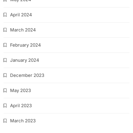
April 2024
March 2024
February 2024
January 2024
December 2023
May 2023
April 2023
March 2023