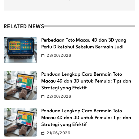
RELATED NEWS
Perbedaan Toto Macau 4D dan 3D yang
Perlu Diketahui Sebelum Bermain Judi
23/06/2026
Panduan Lengkap Cara Bermain Toto
Macau 4D dan 3D untuk Pemula: Tips dan
Strategi yang Efektif
22/06/2026
Panduan Lengkap Cara Bermain Toto
Macau 4D dan 3D untuk Pemula: Tips dan
Strategi yang Efektif
21/06/2026