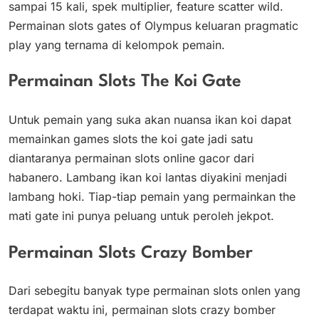
sampai 15 kali, spek multiplier, feature scatter wild.
Permainan slots gates of Olympus keluaran pragmatic
play yang ternama di kelompok pemain.
Permainan Slots The Koi Gate
Untuk pemain yang suka akan nuansa ikan koi dapat
memainkan games slots the koi gate jadi satu
diantaranya permainan slots online gacor dari
habanero. Lambang ikan koi lantas diyakini menjadi
lambang hoki. Tiap-tiap pemain yang permainkan the
mati gate ini punya peluang untuk peroleh jekpot.
Permainan Slots Crazy Bomber
Dari sebegitu banyak type permainan slots onlen yang
terdapat waktu ini, permainan slots crazy bomber