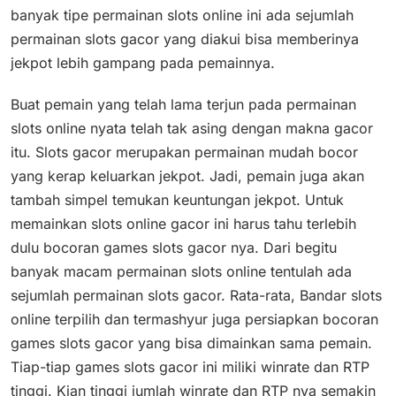
banyak tipe permainan slots online ini ada sejumlah
permainan slots gacor yang diakui bisa memberinya
jekpot lebih gampang pada pemainnya.
Buat pemain yang telah lama terjun pada permainan
slots online nyata telah tak asing dengan makna gacor
itu. Slots gacor merupakan permainan mudah bocor
yang kerap keluarkan jekpot. Jadi, pemain juga akan
tambah simpel temukan keuntungan jekpot. Untuk
memainkan slots online gacor ini harus tahu terlebih
dulu bocoran games slots gacor nya. Dari begitu
banyak macam permainan slots online tentulah ada
sejumlah permainan slots gacor. Rata-rata, Bandar slots
online terpilih dan termashyur juga persiapkan bocoran
games slots gacor yang bisa dimainkan sama pemain.
Tiap-tiap games slots gacor ini miliki winrate dan RTP
tinggi. Kian tinggi jumlah winrate dan RTP nya semakin