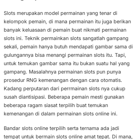
Slots merupakan model permainan yang tenar di
kelompok pemain, di mana permainan itu juga berikan
banyak keluasaan di pemain buat nikmati permainan
slots ini. Teknik permainkan slots sangatlah gampang
sekali, pemain hanya butuh mendapati gambar sama di
gulungannya bisa menangi permainan slots itu. Tapi,
untuk temukan gambar sama itu bukan suatu hal yang
gampang. Masalahnya permainan slots pun punya
prosedur RNG kemenangan dengan cara otomatis.
Kadang perputaran dari perrmainan slots nya cukup
susah diantisipasi. Beberapa pemain mesti gunakan
beberapa ragam siasat terpilih buat temukan
kemenangan di dalam permainan slots online ini.
Bandar slots online terpilih serta ternama ada jadi
tempat untuk bermain slots online amat tepat. Di mana,