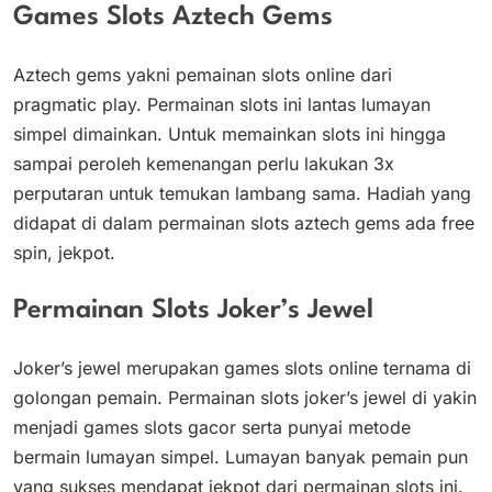
Games Slots Aztech Gems
Aztech gems yakni pemainan slots online dari
pragmatic play. Permainan slots ini lantas lumayan
simpel dimainkan. Untuk memainkan slots ini hingga
sampai peroleh kemenangan perlu lakukan 3x
perputaran untuk temukan lambang sama. Hadiah yang
didapat di dalam permainan slots aztech gems ada free
spin, jekpot.
Permainan Slots Joker’s Jewel
Joker’s jewel merupakan games slots online ternama di
golongan pemain. Permainan slots joker’s jewel di yakin
menjadi games slots gacor serta punyai metode
bermain lumayan simpel. Lumayan banyak pemain pun
yang sukses mendapat jekpot dari permainan slots ini.