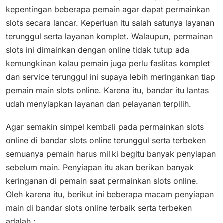
kepentingan beberapa pemain agar dapat permainkan
slots secara lancar. Keperluan itu salah satunya layanan
terunggul serta layanan komplet. Walaupun, permainan
slots ini dimainkan dengan online tidak tutup ada
kemungkinan kalau pemain juga perlu faslitas komplet
dan service terunggul ini supaya lebih meringankan tiap
pemain main slots online. Karena itu, bandar itu lantas
udah menyiapkan layanan dan pelayanan terpilih.
Agar semakin simpel kembali pada permainkan slots
online di bandar slots online terunggul serta terbeken
semuanya pemain harus miliki begitu banyak penyiapan
sebelum main. Penyiapan itu akan berikan banyak
keringanan di pemain saat permainkan slots online.
Oleh karena itu, berikut ini beberapa macam penyiapan
main di bandar slots online terbaik serta terbeken
adalah :