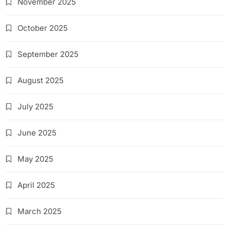
November 2025
October 2025
September 2025
August 2025
July 2025
June 2025
May 2025
April 2025
March 2025