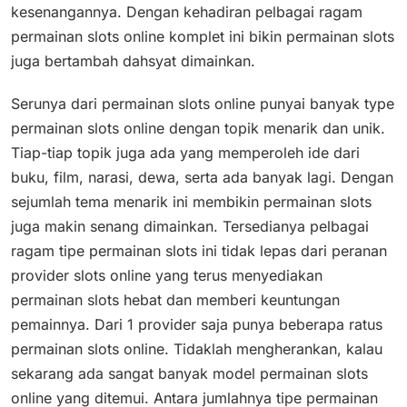
kesenangannya. Dengan kehadiran pelbagai ragam
permainan slots online komplet ini bikin permainan slots
juga bertambah dahsyat dimainkan.
Serunya dari permainan slots online punyai banyak type
permainan slots online dengan topik menarik dan unik.
Tiap-tiap topik juga ada yang memperoleh ide dari
buku, film, narasi, dewa, serta ada banyak lagi. Dengan
sejumlah tema menarik ini membikin permainan slots
juga makin senang dimainkan. Tersedianya pelbagai
ragam tipe permainan slots ini tidak lepas dari peranan
provider slots online yang terus menyediakan
permainan slots hebat dan memberi keuntungan
pemainnya. Dari 1 provider saja punya beberapa ratus
permainan slots online. Tidaklah mengherankan, kalau
sekarang ada sangat banyak model permainan slots
online yang ditemui. Antara jumlahnya tipe permainan