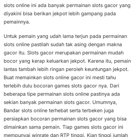
slots online ini ada banyak permainan slots gacor yang
diyakini bisa berikan jekpot lebih gampang pada
pemainnya.
Untuk pemain yang udah lama terjun pada permainan
slots online pastilah sudah tak asing dengan makna
gacor itu. Slots gacor merupakan permainan mudah
bocor yang kerap keluarkan jekpot. Karena itu, pemain
lantas tambah lebih ringan peroleh keuntungan jekpot.
Buat memainkan slots online gacor ini mesti tahu
terlebih dulu bocoran games slots gacor nya. Dari
beberapa tipe permainan slots online pastinya ada
sekian banyak permainan slots gacor. Umumnya,
Bandar slots online terhebat serta terbeken juga
persiapkan bocoran permainan slots gacor yang bisa
dimainkan sama pemain. Tiap games slots gacor ini
mempunyai winrate dan RTP tinggi. Kian tinggi jumlah