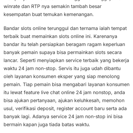
winrate dan RTP nya semakin tambah besar
kesempatan buat temukan kemenangan.
Bandar slots online terunggul dan ternama ialah tempat
terbaik buat memainkan slots online ini. Karenanya
bandar itu telah persiapkan beragam ragam keperluan
banyak pemain supaya bisa permainkan slots secara
lancar. Seperti menyiapkan service terbaik yang bekerja
waktu 24 jam non-stop. Servis itu juga udah dibantu
oleh layanan konsumen eksper yang siap menolong
pemain. Tiap pemain bisa mengabari layanan konsumen
itu lewat feature live chat online 24 jam nonstop, anda
bisa ajukan pertanyaan, ajukan keluhkesah, memohon
usul, verifikasi deposit, register account baru serta ada
banyak lagi. Adanya service 24 jam non-stop ini bisa
bermain kapan juga tiada batas waktu.