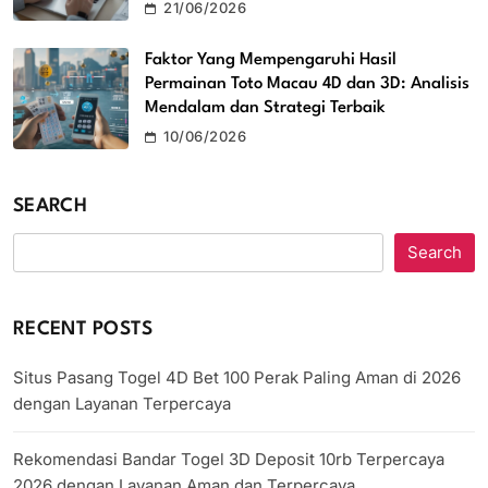
21/06/2026
Faktor Yang Mempengaruhi Hasil
Permainan Toto Macau 4D dan 3D: Analisis
Mendalam dan Strategi Terbaik
10/06/2026
SEARCH
Search
RECENT POSTS
Situs Pasang Togel 4D Bet 100 Perak Paling Aman di 2026
dengan Layanan Terpercaya
Rekomendasi Bandar Togel 3D Deposit 10rb Terpercaya
2026 dengan Layanan Aman dan Terpercaya