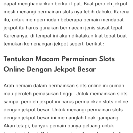
dapat menghadiahkan berkali lipat. Buat peroleh jekpot
mesti menangi permainan slots nya lebih dahulu. Karena
itu, untuk mempermudah beberapa pemain mendapat
jekpot itu harus gunakan bermacam jenis siasat tepat.
Karenanya, di tempat ini akan dikatakan kiat tepat buat
temukan kemenangan jekpot seperti berikut :
Tentukan Macam Permainan Slots
Online Dengan Jekpot Besar
Arah pemain dalam permainkan slots online ini cuman
mau peroleh pemasukan tinggi. Untuk memainkan slots
sampai peroleh jekpot ini harus permainkan slots online
dengan jekpot besar. Untuk menangi permainan slots
dengan jekpot besar ini memanglah tidak gampang.
Akan tetapi, banyak pemain punya peluang untuk