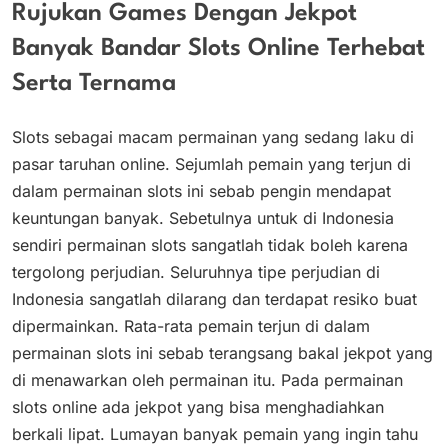
Rujukan Games Dengan Jekpot
Banyak Bandar Slots Online Terhebat
Serta Ternama
Slots sebagai macam permainan yang sedang laku di
pasar taruhan online. Sejumlah pemain yang terjun di
dalam permainan slots ini sebab pengin mendapat
keuntungan banyak. Sebetulnya untuk di Indonesia
sendiri permainan slots sangatlah tidak boleh karena
tergolong perjudian. Seluruhnya tipe perjudian di
Indonesia sangatlah dilarang dan terdapat resiko buat
dipermainkan. Rata-rata pemain terjun di dalam
permainan slots ini sebab terangsang bakal jekpot yang
di menawarkan oleh permainan itu. Pada permainan
slots online ada jekpot yang bisa menghadiahkan
berkali lipat. Lumayan banyak pemain yang ingin tahu