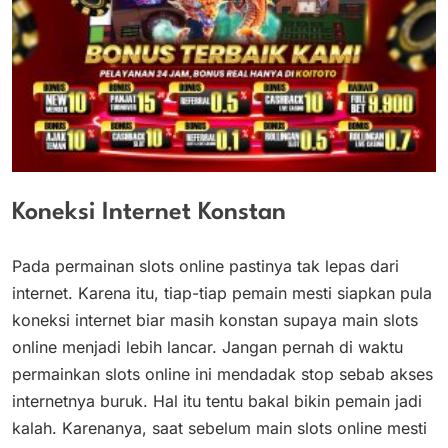
Koneksi Internet Konstan
Pada permainan slots online pastinya tak lepas dari
internet. Karena itu, tiap-tiap pemain mesti siapkan pula
koneksi internet biar masih konstan supaya main slots
online menjadi lebih lancar. Jangan pernah di waktu
permainkan slots online ini mendadak stop sebab akses
internetnya buruk. Hal itu tentu bakal bikin pemain jadi
kalah. Karenanya, saat sebelum main slots online mesti