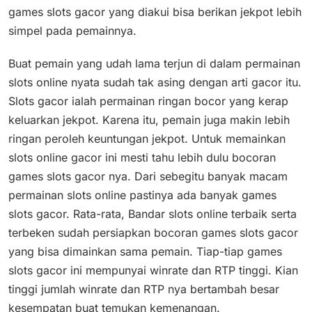
games slots gacor yang diakui bisa berikan jekpot lebih
simpel pada pemainnya.
Buat pemain yang udah lama terjun di dalam permainan
slots online nyata sudah tak asing dengan arti gacor itu.
Slots gacor ialah permainan ringan bocor yang kerap
keluarkan jekpot. Karena itu, pemain juga makin lebih
ringan peroleh keuntungan jekpot. Untuk memainkan
slots online gacor ini mesti tahu lebih dulu bocoran
games slots gacor nya. Dari sebegitu banyak macam
permainan slots online pastinya ada banyak games
slots gacor. Rata-rata, Bandar slots online terbaik serta
terbeken sudah persiapkan bocoran games slots gacor
yang bisa dimainkan sama pemain. Tiap-tiap games
slots gacor ini mempunyai winrate dan RTP tinggi. Kian
tinggi jumlah winrate dan RTP nya bertambah besar
kesempatan buat temukan kemenangan.