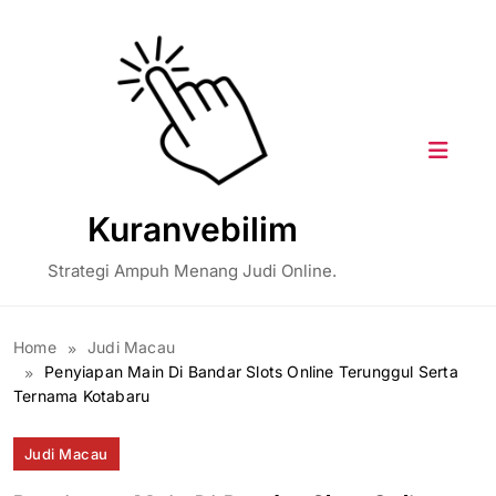
Skip
to
content
Kuranvebilim
Strategi Ampuh Menang Judi Online.
Home
Judi Macau
Penyiapan Main Di Bandar Slots Online Terunggul Serta
Ternama Kotabaru
Judi Macau