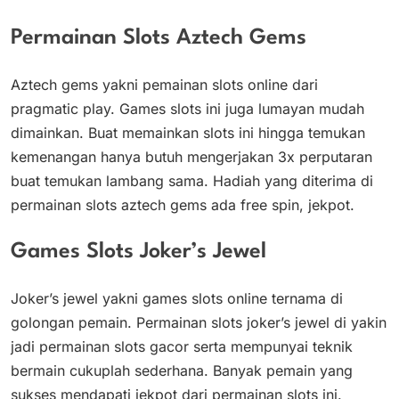
Permainan Slots Aztech Gems
Aztech gems yakni pemainan slots online dari
pragmatic play. Games slots ini juga lumayan mudah
dimainkan. Buat memainkan slots ini hingga temukan
kemenangan hanya butuh mengerjakan 3x perputaran
buat temukan lambang sama. Hadiah yang diterima di
permainan slots aztech gems ada free spin, jekpot.
Games Slots Joker’s Jewel
Joker’s jewel yakni games slots online ternama di
golongan pemain. Permainan slots joker’s jewel di yakin
jadi permainan slots gacor serta mempunyai teknik
bermain cukuplah sederhana. Banyak pemain yang
sukses mendapati jekpot dari permainan slots ini.