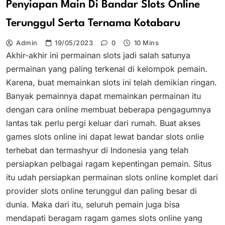
Penyiapan Main Di Bandar Slots Online
Terunggul Serta Ternama Kotabaru
Admin
19/05/2023
0
10 Mins
Akhir-akhir ini permainan slots jadi salah satunya
permainan yang paling terkenal di kelompok pemain.
Karena, buat memainkan slots ini telah demikian ringan.
Banyak pemainnya dapat memainkan permainan itu
dengan cara online membuat beberapa pengagumnya
lantas tak perlu pergi keluar dari rumah. Buat akses
games slots online ini dapat lewat bandar slots onlie
terhebat dan termashyur di Indonesia yang telah
persiapkan pelbagai ragam kepentingan pemain. Situs
itu udah persiapkan permainan slots online komplet dari
provider slots online terunggul dan paling besar di
dunia. Maka dari itu, seluruh pemain juga bisa
mendapati beragam ragam games slots online yang