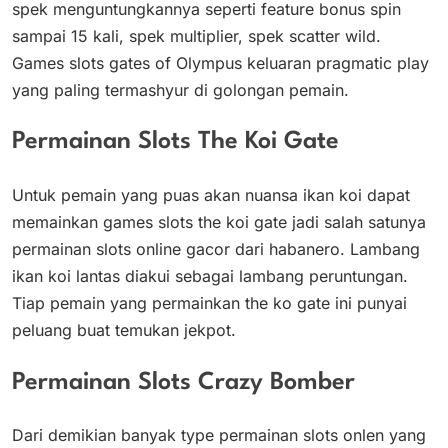
spek menguntungkannya seperti feature bonus spin
sampai 15 kali, spek multiplier, spek scatter wild.
Games slots gates of Olympus keluaran pragmatic play
yang paling termashyur di golongan pemain.
Permainan Slots The Koi Gate
Untuk pemain yang puas akan nuansa ikan koi dapat
memainkan games slots the koi gate jadi salah satunya
permainan slots online gacor dari habanero. Lambang
ikan koi lantas diakui sebagai lambang peruntungan.
Tiap pemain yang permainkan the ko gate ini punyai
peluang buat temukan jekpot.
Permainan Slots Crazy Bomber
Dari demikian banyak type permainan slots onlen yang