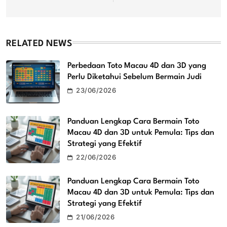
RELATED NEWS
Perbedaan Toto Macau 4D dan 3D yang
Perlu Diketahui Sebelum Bermain Judi
23/06/2026
Panduan Lengkap Cara Bermain Toto
Macau 4D dan 3D untuk Pemula: Tips dan
Strategi yang Efektif
22/06/2026
Panduan Lengkap Cara Bermain Toto
Macau 4D dan 3D untuk Pemula: Tips dan
Strategi yang Efektif
21/06/2026