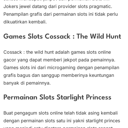
Jokers jewel datang dari provider slots pragmatic.
Penampilan grafis dari permainan slots ini tidak perlu
dikuatirkan kembali.
Games Slots Cossack : The Wild Hunt
Cossack : the wild hunt adalah games slots online
gacor yang dapat memberi jekpot pada pemainnya.
Games slots ini dari microgaming dengan penampilan
grafis bagus dan sanggup memberinya keuntungan
banyak di pemainnya.
Permainan Slots Starlight Princess
Buat pengagum slots online telah tidak asing kembali
dengan permainan slots satu ini yakni starlight princes