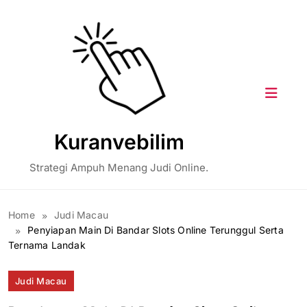
Skip
to
content
Kuranvebilim
Strategi Ampuh Menang Judi Online.
Home
Judi Macau
Penyiapan Main Di Bandar Slots Online Terunggul Serta
Ternama Landak
Judi Macau