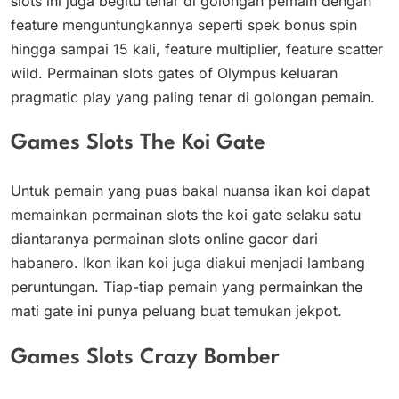
slots ini juga begitu tenar di golongan pemain dengan
feature menguntungkannya seperti spek bonus spin
hingga sampai 15 kali, feature multiplier, feature scatter
wild. Permainan slots gates of Olympus keluaran
pragmatic play yang paling tenar di golongan pemain.
Games Slots The Koi Gate
Untuk pemain yang puas bakal nuansa ikan koi dapat
memainkan permainan slots the koi gate selaku satu
diantaranya permainan slots online gacor dari
habanero. Ikon ikan koi juga diakui menjadi lambang
peruntungan. Tiap-tiap pemain yang permainkan the
mati gate ini punya peluang buat temukan jekpot.
Games Slots Crazy Bomber