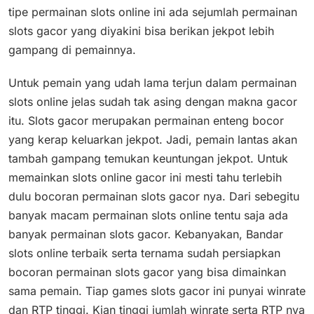
tipe permainan slots online ini ada sejumlah permainan
slots gacor yang diyakini bisa berikan jekpot lebih
gampang di pemainnya.
Untuk pemain yang udah lama terjun dalam permainan
slots online jelas sudah tak asing dengan makna gacor
itu. Slots gacor merupakan permainan enteng bocor
yang kerap keluarkan jekpot. Jadi, pemain lantas akan
tambah gampang temukan keuntungan jekpot. Untuk
memainkan slots online gacor ini mesti tahu terlebih
dulu bocoran permainan slots gacor nya. Dari sebegitu
banyak macam permainan slots online tentu saja ada
banyak permainan slots gacor. Kebanyakan, Bandar
slots online terbaik serta ternama sudah persiapkan
bocoran permainan slots gacor yang bisa dimainkan
sama pemain. Tiap games slots gacor ini punyai winrate
dan RTP tinggi. Kian tinggi jumlah winrate serta RTP nya