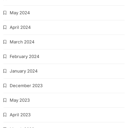
May 2024
April 2024
March 2024
February 2024
January 2024
December 2023
May 2023
April 2023