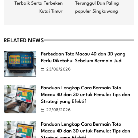
Terbaik Serta Terbeken
Terunggul Dan Paling
Kutai Timur
populer Singkawang
RELATED NEWS
Perbedaan Toto Macau 4D dan 3D yang
Perlu Diketahui Sebelum Bermain Judi
23/06/2026
Panduan Lengkap Cara Bermain Toto
Macau 4D dan 3D untuk Pemula: Tips dan
Strategi yang Efektif
22/06/2026
Panduan Lengkap Cara Bermain Toto
Macau 4D dan 3D untuk Pemula: Tips dan
Strategi yang Efektif