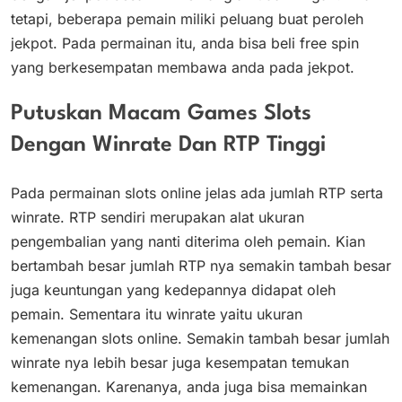
tetapi, beberapa pemain miliki peluang buat peroleh
jekpot. Pada permainan itu, anda bisa beli free spin
yang berkesempatan membawa anda pada jekpot.
Putuskan Macam Games Slots
Dengan Winrate Dan RTP Tinggi
Pada permainan slots online jelas ada jumlah RTP serta
winrate. RTP sendiri merupakan alat ukuran
pengembalian yang nanti diterima oleh pemain. Kian
bertambah besar jumlah RTP nya semakin tambah besar
juga keuntungan yang kedepannya didapat oleh
pemain. Sementara itu winrate yaitu ukuran
kemenangan slots online. Semakin tambah besar jumlah
winrate nya lebih besar juga kesempatan temukan
kemenangan. Karenanya, anda juga bisa memainkan