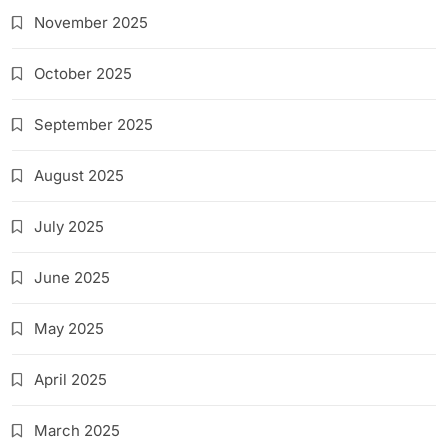
November 2025
October 2025
September 2025
August 2025
July 2025
June 2025
May 2025
April 2025
March 2025