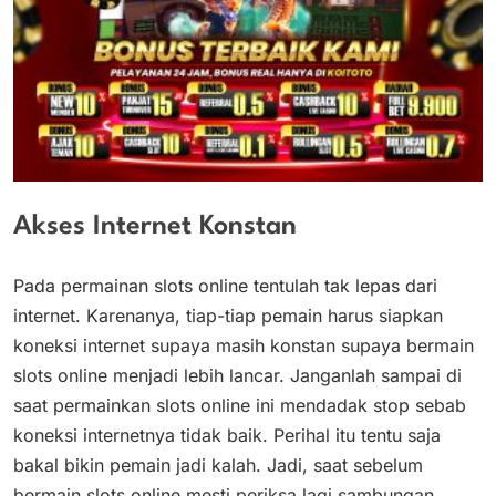
Akses Internet Konstan
Pada permainan slots online tentulah tak lepas dari
internet. Karenanya, tiap-tiap pemain harus siapkan
koneksi internet supaya masih konstan supaya bermain
slots online menjadi lebih lancar. Janganlah sampai di
saat permainkan slots online ini mendadak stop sebab
koneksi internetnya tidak baik. Perihal itu tentu saja
bakal bikin pemain jadi kalah. Jadi, saat sebelum
bermain slots online mesti periksa lagi sambungan