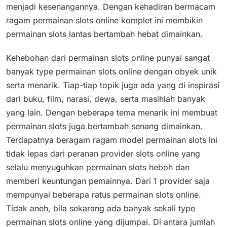
menjadi kesenangannya. Dengan kehadiran bermacam
ragam permainan slots online komplet ini membikin
permainan slots lantas bertambah hebat dimainkan.
Kehebohan dari permainan slots online punyai sangat
banyak type permainan slots online dengan obyek unik
serta menarik. Tiap-tiap topik juga ada yang di inspirasi
dari buku, film, narasi, dewa, serta masihlah banyak
yang lain. Dengan beberapa tema menarik ini membuat
permainan slots juga bertambah senang dimainkan.
Terdapatnya beragam ragam model permainan slots ini
tidak lepas dari peranan provider slots online yang
selalu menyuguhkan permainan slots heboh dan
memberi keuntungan pemainnya. Dari 1 provider saja
mempunyai beberapa ratus permainan slots online.
Tidak aneh, bila sekarang ada banyak sekali type
permainan slots online yang dijumpai. Di antara jumlah