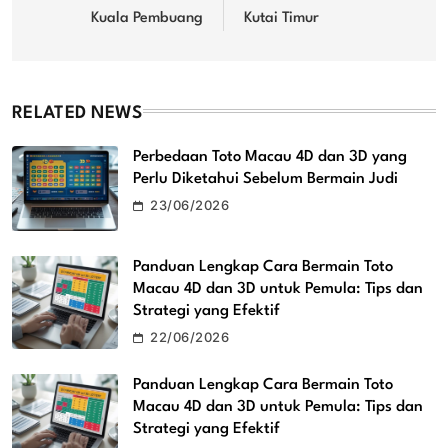
Kuala Pembuang
Kutai Timur
RELATED NEWS
Perbedaan Toto Macau 4D dan 3D yang
Perlu Diketahui Sebelum Bermain Judi
23/06/2026
Panduan Lengkap Cara Bermain Toto
Macau 4D dan 3D untuk Pemula: Tips dan
Strategi yang Efektif
22/06/2026
Panduan Lengkap Cara Bermain Toto
Macau 4D dan 3D untuk Pemula: Tips dan
Strategi yang Efektif