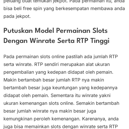
peluang buat temukan jekpot. Pada permainan itu, anda
bisa beli free spin yang berkesempatan membawa anda
pada jekpot.
Putuskan Model Permainan Slots
Dengan Winrate Serta RTP Tinggi
Pada permainan slots online pastilah ada jumlah RTP
serta winrate. RTP sendiri merupakan alat ukuran
pengembalian yang kedepan didapat oleh pemain.
Makin bertambah besar jumlah RTP nya makin
bertambah besar juga keuntungan yang kedepannya
didapat oleh pemain. Sementara itu winrate yakni
ukuran kemenangan slots online. Semakin bertambah
besar jumlah winrate nya makin besar juga
kemungkinan peroleh kemenangan. Karenanya, anda
juga bisa memainkan slots dengan winrate serta RTP