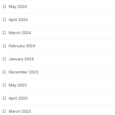
May 2024
April 2024
March 2024
February 2024
January 2024
December 2023
May 2023
April 2023
March 2023