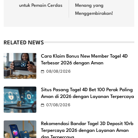
untuk Pemain Cerdas
Menang yang
Menggembirakan!
RELATED NEWS
Cara Klaim Bonus New Member Togel 4D
Terbesar 2026 dengan Aman
08/08/2026
Situs Pasang Togel 4D Bet 100 Perak Paling
Aman di 2026 dengan Layanan Terpercaya
07/08/2026
Rekomendasi Bandar Togel 3D Deposit 10rb
Terpercaya 2026 dengan Layanan Aman
dan Terpercaya