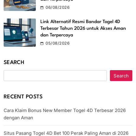
06/08/2026
Link Alternatif Resmi Bandar Togel 4D
Terbesar Tahun 2026 untuk Akses Aman
dan Terpercaya
05/08/2026
SEARCH
Search
RECENT POSTS
Cara Klaim Bonus New Member Togel 4D Terbesar 2026
dengan Aman
Situs Pasang Togel 4D Bet 100 Perak Paling Aman di 2026