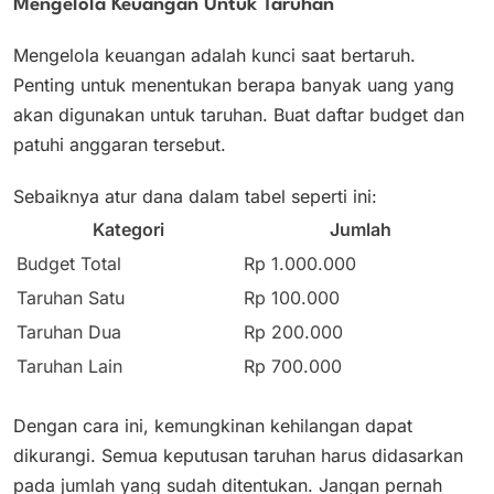
Mengelola Keuangan Untuk Taruhan
Mengelola keuangan adalah kunci saat bertaruh.
Penting untuk menentukan berapa banyak uang yang
akan digunakan untuk taruhan. Buat daftar budget dan
patuhi anggaran tersebut.
Sebaiknya atur dana dalam tabel seperti ini:
Kategori
Jumlah
Budget Total
Rp 1.000.000
Taruhan Satu
Rp 100.000
Taruhan Dua
Rp 200.000
Taruhan Lain
Rp 700.000
Dengan cara ini, kemungkinan kehilangan dapat
dikurangi. Semua keputusan taruhan harus didasarkan
pada jumlah yang sudah ditentukan. Jangan pernah