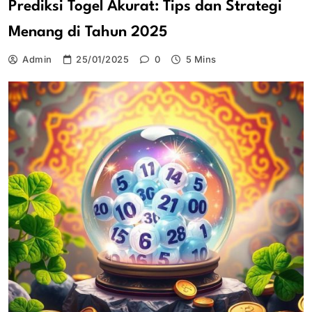
Prediksi Togel Akurat: Tips dan Strategi
Menang di Tahun 2025
Admin
25/01/2025
0
5 Mins