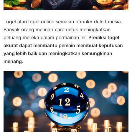
Togel atau togel online semakin populer di Indonesia.
Banyak orang mencari cara untuk meningkatkan
peluang mereka dalam permainan ini.
Prediksi togel
akurat dapat membantu pemain membuat keputusan
yang lebih baik dan meningkatkan kemungkinan
menang.