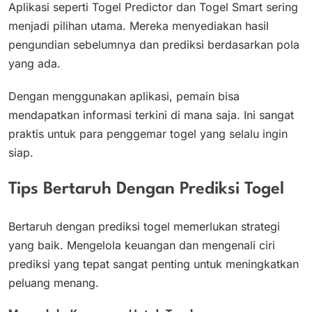
Aplikasi seperti Togel Predictor dan Togel Smart sering
menjadi pilihan utama. Mereka menyediakan hasil
pengundian sebelumnya dan prediksi berdasarkan pola
yang ada.
Dengan menggunakan aplikasi, pemain bisa
mendapatkan informasi terkini di mana saja. Ini sangat
praktis untuk para penggemar togel yang selalu ingin
siap.
Tips Bertaruh Dengan Prediksi Togel
Bertaruh dengan prediksi togel memerlukan strategi
yang baik. Mengelola keuangan dan mengenali ciri
prediksi yang tepat sangat penting untuk meningkatkan
peluang menang.