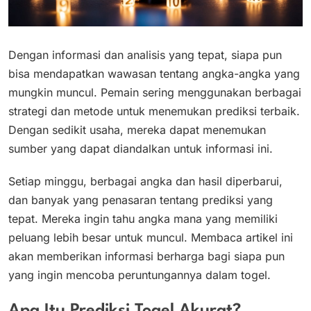
Dengan informasi dan analisis yang tepat, siapa pun
bisa mendapatkan wawasan tentang angka-angka yang
mungkin muncul. Pemain sering menggunakan berbagai
strategi dan metode untuk menemukan prediksi terbaik.
Dengan sedikit usaha, mereka dapat menemukan
sumber yang dapat diandalkan untuk informasi ini.
Setiap minggu, berbagai angka dan hasil diperbarui,
dan banyak yang penasaran tentang prediksi yang
tepat. Mereka ingin tahu angka mana yang memiliki
peluang lebih besar untuk muncul. Membaca artikel ini
akan memberikan informasi berharga bagi siapa pun
yang ingin mencoba peruntungannya dalam togel.