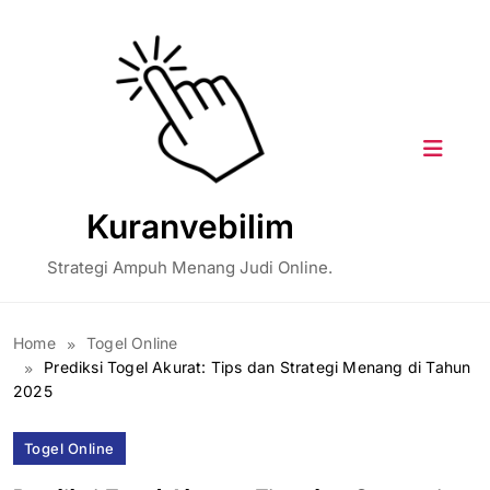
Skip
to
content
Kuranvebilim
Strategi Ampuh Menang Judi Online.
Home
Togel Online
Prediksi Togel Akurat: Tips dan Strategi Menang di Tahun
2025
Togel Online