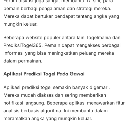
Forum diskusi juga sangat membantu. Di sini, para
pemain berbagi pengalaman dan strategi mereka.
Mereka dapat bertukar pendapat tentang angka yang
mungkin keluar.
Beberapa website populer antara lain Togelmania dan
PrediksiTogel365. Pemain dapat mengakses berbagai
informasi yang bisa meningkatkan peluang mereka
dalam permainan.
Aplikasi Prediksi Togel Pada Gawai
Aplikasi prediksi togel semakin banyak digemari.
Mereka mudah diakses dan sering memberikan
notifikasi langsung. Beberapa aplikasi menawarkan fitur
analisis berbasis algoritma. Ini membantu dalam
meramalkan angka yang mungkin keluar.