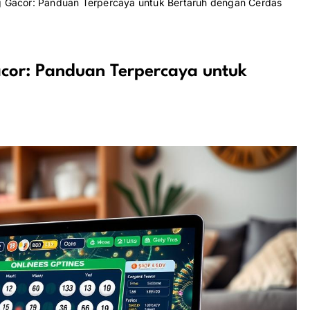
g Gacor: Panduan Terpercaya untuk Bertaruh dengan Cerdas
cor: Panduan Terpercaya untuk