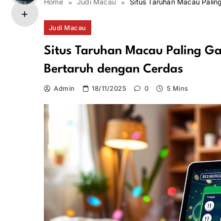
Home
Judi Macau
Situs Taruhan Macau Palin
Judi Macau
Situs Taruhan Macau Paling Ga
Bertaruh dengan Cerdas
Admin
18/11/2025
0
5 Mins