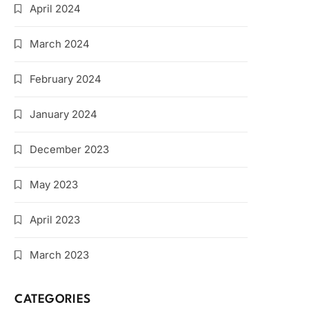
April 2024
March 2024
February 2024
January 2024
December 2023
May 2023
April 2023
March 2023
CATEGORIES