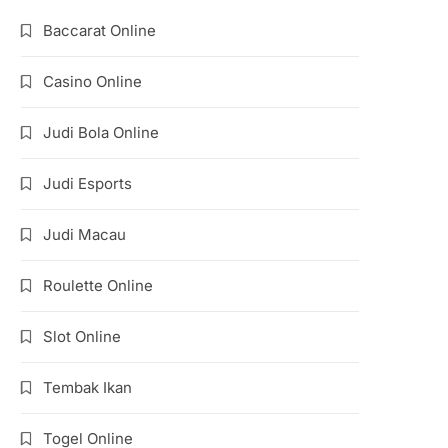
Baccarat Online
Casino Online
Judi Bola Online
Judi Esports
Judi Macau
Roulette Online
Slot Online
Tembak Ikan
Togel Online