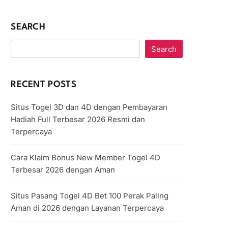
SEARCH
Search
RECENT POSTS
Situs Togel 3D dan 4D dengan Pembayaran
Hadiah Full Terbesar 2026 Resmi dan
Terpercaya
Cara Klaim Bonus New Member Togel 4D
Terbesar 2026 dengan Aman
Situs Pasang Togel 4D Bet 100 Perak Paling
Aman di 2026 dengan Layanan Terpercaya