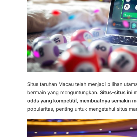
Situs taruhan Macau telah menjadi pilihan uta
bermain yang menguntungkan.
Situs-situs in
odds yang kompetitif, membuatnya semakin me
popularitas, penting untuk mengetahui situs m