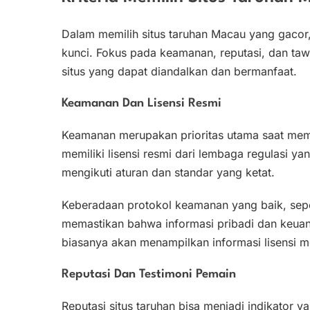
Dalam memilih situs taruhan Macau yang gacor
kunci. Fokus pada keamanan, reputasi, dan t
situs yang dapat diandalkan dan bermanfaat.
Keamanan Dan Lisensi Resmi
Keamanan merupakan prioritas utama saat memil
memiliki lisensi resmi dari lembaga regulasi ya
mengikuti aturan dan standar yang ketat.
Keberadaan protokol keamanan yang baik, seper
memastikan bahwa informasi pribadi dan keuang
biasanya akan menampilkan informasi lisensi m
Reputasi Dan Testimoni Pemain
Reputasi situs taruhan bisa menjadi indikator 