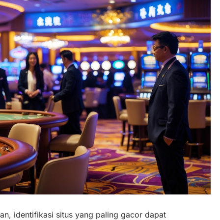
n, identifikasi situs yang paling gacor dapat