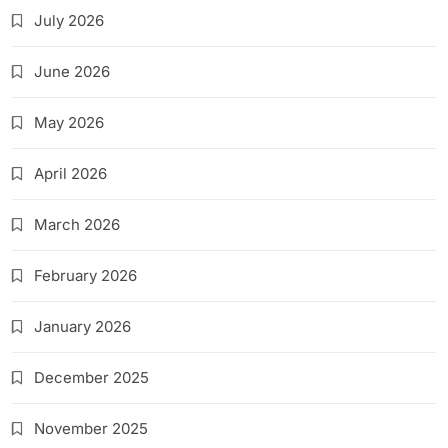
July 2026
June 2026
May 2026
April 2026
March 2026
February 2026
January 2026
December 2025
November 2025