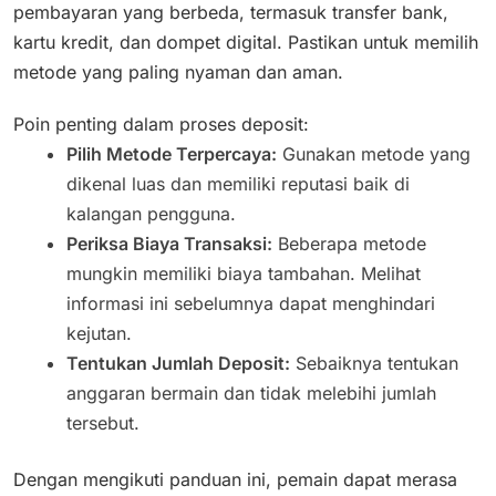
pembayaran yang berbeda, termasuk transfer bank,
kartu kredit, dan dompet digital. Pastikan untuk memilih
metode yang paling nyaman dan aman.
Poin penting dalam proses deposit:
Pilih Metode Terpercaya:
Gunakan metode yang
dikenal luas dan memiliki reputasi baik di
kalangan pengguna.
Periksa Biaya Transaksi:
Beberapa metode
mungkin memiliki biaya tambahan. Melihat
informasi ini sebelumnya dapat menghindari
kejutan.
Tentukan Jumlah Deposit:
Sebaiknya tentukan
anggaran bermain dan tidak melebihi jumlah
tersebut.
Dengan mengikuti panduan ini, pemain dapat merasa