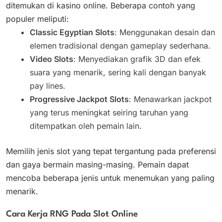
ditemukan di kasino online. Beberapa contoh yang
populer meliputi:
Classic Egyptian Slots
: Menggunakan desain dan
elemen tradisional dengan gameplay sederhana.
Video Slots
: Menyediakan grafik 3D dan efek
suara yang menarik, sering kali dengan banyak
pay lines.
Progressive Jackpot Slots
: Menawarkan jackpot
yang terus meningkat seiring taruhan yang
ditempatkan oleh pemain lain.
Memilih jenis slot yang tepat tergantung pada preferensi
dan gaya bermain masing-masing. Pemain dapat
mencoba beberapa jenis untuk menemukan yang paling
menarik.
Cara Kerja RNG Pada Slot Online