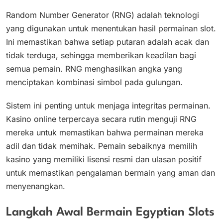
Random Number Generator (RNG) adalah teknologi
yang digunakan untuk menentukan hasil permainan slot.
Ini memastikan bahwa setiap putaran adalah acak dan
tidak terduga, sehingga memberikan keadilan bagi
semua pemain. RNG menghasilkan angka yang
menciptakan kombinasi simbol pada gulungan.
Sistem ini penting untuk menjaga integritas permainan.
Kasino online terpercaya secara rutin menguji RNG
mereka untuk memastikan bahwa permainan mereka
adil dan tidak memihak. Pemain sebaiknya memilih
kasino yang memiliki lisensi resmi dan ulasan positif
untuk memastikan pengalaman bermain yang aman dan
menyenangkan.
Langkah Awal Bermain Egyptian Slots