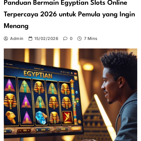
Panduan Bermain Egyptian Slots Online
Terpercaya 2026 untuk Pemula yang Ingin
Menang
Admin
15/02/2026
0
7 Mins