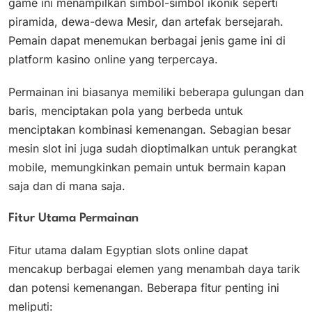
game ini menampilkan simbol-simbol ikonik seperti
piramida, dewa-dewa Mesir, dan artefak bersejarah.
Pemain dapat menemukan berbagai jenis game ini di
platform kasino online yang terpercaya.
Permainan ini biasanya memiliki beberapa gulungan dan
baris, menciptakan pola yang berbeda untuk
menciptakan kombinasi kemenangan. Sebagian besar
mesin slot ini juga sudah dioptimalkan untuk perangkat
mobile, memungkinkan pemain untuk bermain kapan
saja dan di mana saja.
Fitur Utama Permainan
Fitur utama dalam Egyptian slots online dapat
mencakup berbagai elemen yang menambah daya tarik
dan potensi kemenangan. Beberapa fitur penting ini
meliputi: