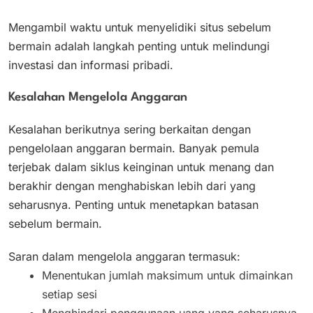
Mengambil waktu untuk menyelidiki situs sebelum
bermain adalah langkah penting untuk melindungi
investasi dan informasi pribadi.
Kesalahan Mengelola Anggaran
Kesalahan berikutnya sering berkaitan dengan
pengelolaan anggaran bermain. Banyak pemula
terjebak dalam siklus keinginan untuk menang dan
berakhir dengan menghabiskan lebih dari yang
seharusnya. Penting untuk menetapkan batasan
sebelum bermain.
Saran dalam mengelola anggaran termasuk:
Menentukan jumlah maksimum untuk dimainkan
setiap sesi
Menghindari penggunaan uang yang seharusnya