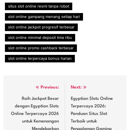
situs slot online resmi tanpa robot
slot online gampang menang setiap hari
slot online jackpot progresif terbesar
slot online minimal deposit lima ribu
slot online promo cashback terbesar
slot online terpercaya bonus harian
Post
Previous:
Next:
navigation
Raih Jackpot Besar
Egyptian Slots Online
dengan Egyptian Slots
Terpercaya 2026:
Online Terpercaya 2026
Panduan Situs Slot
untuk Kemenangan
Terbaik untuk
Mendebarkan
Pengalaman Gaming