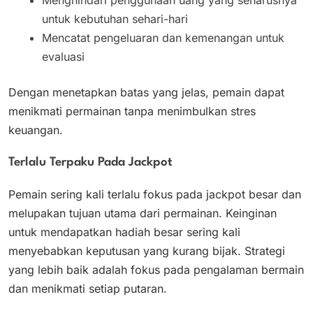
untuk kebutuhan sehari-hari
Mencatat pengeluaran dan kemenangan untuk
evaluasi
Dengan menetapkan batas yang jelas, pemain dapat
menikmati permainan tanpa menimbulkan stres
keuangan.
Terlalu Terpaku Pada Jackpot
Pemain sering kali terlalu fokus pada jackpot besar dan
melupakan tujuan utama dari permainan. Keinginan
untuk mendapatkan hadiah besar sering kali
menyebabkan keputusan yang kurang bijak. Strategi
yang lebih baik adalah fokus pada pengalaman bermain
dan menikmati setiap putaran.