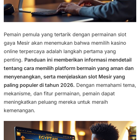
Pemain pemula yang tertarik dengan permainan slot
gaya Mesir akan menemukan bahwa memilih kasino
online terpercaya adalah langkah pertama yang
penting.
Panduan ini memberikan informasi mendetail
tentang cara memilih platform bermain yang aman dan
menyenangkan, serta menjelaskan slot Mesir yang
paling populer di tahun 2026.
Dengan memahami tema,
mekanisme, dan fitur permainan, pemain dapat
meningkatkan peluang mereka untuk meraih
kemenangan.