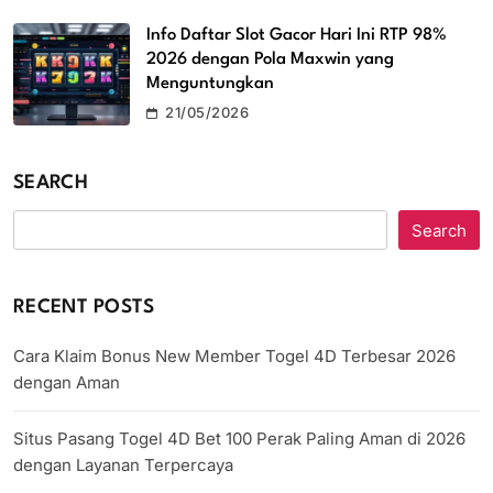
Info Daftar Slot Gacor Hari Ini RTP 98%
2026 dengan Pola Maxwin yang
Menguntungkan
21/05/2026
SEARCH
Search
RECENT POSTS
Cara Klaim Bonus New Member Togel 4D Terbesar 2026
dengan Aman
Situs Pasang Togel 4D Bet 100 Perak Paling Aman di 2026
dengan Layanan Terpercaya