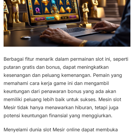
Berbagai fitur menarik dalam permainan slot ini, seperti
putaran gratis dan bonus, dapat meningkatkan
kesenangan dan peluang kemenangan. Pemain yang
memahami cara kerja game ini dan mengambil
keuntungan dari penawaran bonus yang ada akan
memiliki peluang lebih baik untuk sukses. Mesin slot
Mesir tidak hanya menawarkan hiburan, tetapi juga
potensi keuntungan finansial yang menggiurkan.
Menyelami dunia slot Mesir online dapat membuka