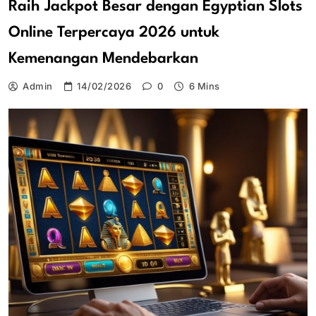
Raih Jackpot Besar dengan Egyptian Slots
Online Terpercaya 2026 untuk
Kemenangan Mendebarkan
Admin
14/02/2026
0
6 Mins