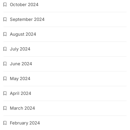
October 2024
September 2024
August 2024
July 2024
June 2024
May 2024
April 2024
March 2024
February 2024