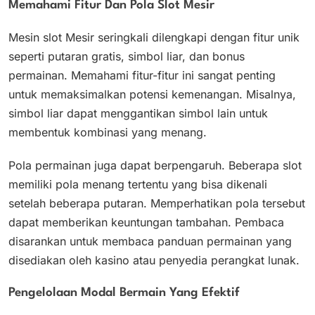
Memahami Fitur Dan Pola Slot Mesir
Mesin slot Mesir seringkali dilengkapi dengan fitur unik
seperti putaran gratis, simbol liar, dan bonus
permainan. Memahami fitur-fitur ini sangat penting
untuk memaksimalkan potensi kemenangan. Misalnya,
simbol liar dapat menggantikan simbol lain untuk
membentuk kombinasi yang menang.
Pola permainan juga dapat berpengaruh. Beberapa slot
memiliki pola menang tertentu yang bisa dikenali
setelah beberapa putaran. Memperhatikan pola tersebut
dapat memberikan keuntungan tambahan. Pembaca
disarankan untuk membaca panduan permainan yang
disediakan oleh kasino atau penyedia perangkat lunak.
Pengelolaan Modal Bermain Yang Efektif