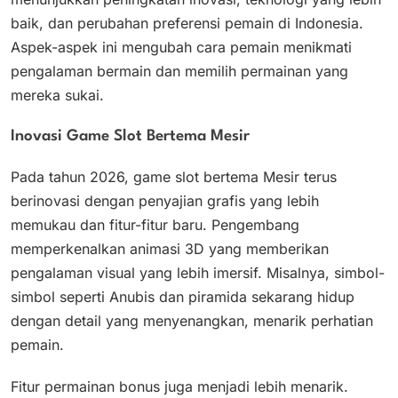
baik, dan perubahan preferensi pemain di Indonesia.
Aspek-aspek ini mengubah cara pemain menikmati
pengalaman bermain dan memilih permainan yang
mereka sukai.
Inovasi Game Slot Bertema Mesir
Pada tahun 2026, game slot bertema Mesir terus
berinovasi dengan penyajian grafis yang lebih
memukau dan fitur-fitur baru. Pengembang
memperkenalkan animasi 3D yang memberikan
pengalaman visual yang lebih imersif. Misalnya, simbol-
simbol seperti Anubis dan piramida sekarang hidup
dengan detail yang menyenangkan, menarik perhatian
pemain.
Fitur permainan bonus juga menjadi lebih menarik.