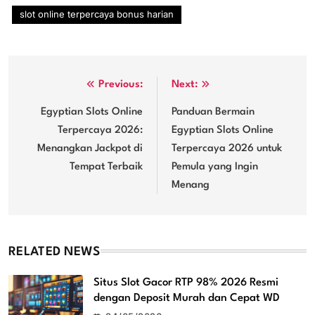
slot online terpercaya bonus harian
Post
Previous:
Next:
navigation
Egyptian Slots Online
Panduan Bermain
Terpercaya 2026:
Egyptian Slots Online
Menangkan Jackpot di
Terpercaya 2026 untuk
Tempat Terbaik
Pemula yang Ingin
Menang
RELATED NEWS
Situs Slot Gacor RTP 98% 2026 Resmi
dengan Deposit Murah dan Cepat WD