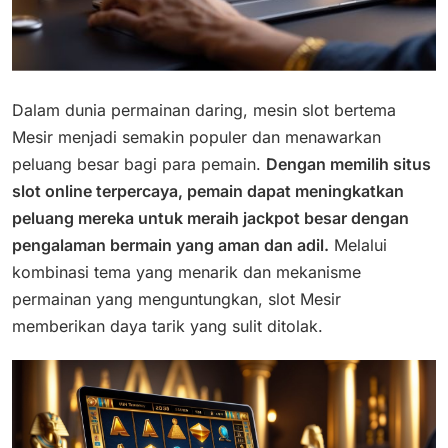
Dalam dunia permainan daring, mesin slot bertema
Mesir menjadi semakin populer dan menawarkan
peluang besar bagi para pemain.
Dengan memilih situs
slot online terpercaya, pemain dapat meningkatkan
peluang mereka untuk meraih jackpot besar dengan
pengalaman bermain yang aman dan adil.
Melalui
kombinasi tema yang menarik dan mekanisme
permainan yang menguntungkan, slot Mesir
memberikan daya tarik yang sulit ditolak.