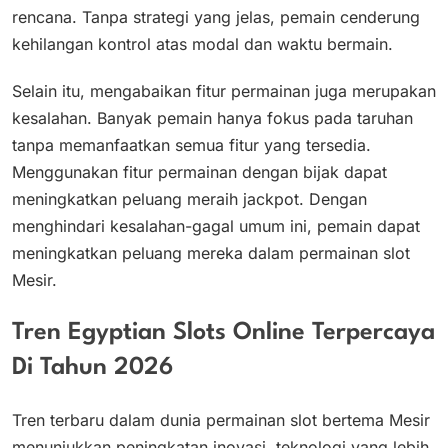
rencana. Tanpa strategi yang jelas, pemain cenderung
kehilangan kontrol atas modal dan waktu bermain.
Selain itu, mengabaikan fitur permainan juga merupakan
kesalahan. Banyak pemain hanya fokus pada taruhan
tanpa memanfaatkan semua fitur yang tersedia.
Menggunakan fitur permainan dengan bijak dapat
meningkatkan peluang meraih jackpot. Dengan
menghindari kesalahan-gagal umum ini, pemain dapat
meningkatkan peluang mereka dalam permainan slot
Mesir.
Tren Egyptian Slots Online Terpercaya
Di Tahun 2026
Tren terbaru dalam dunia permainan slot bertema Mesir
menunjukkan peningkatan inovasi, teknologi yang lebih