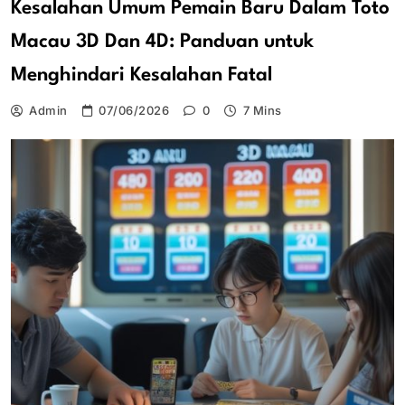
Kesalahan Umum Pemain Baru Dalam Toto
Macau 3D Dan 4D: Panduan untuk
Menghindari Kesalahan Fatal
Admin
07/06/2026
0
7 Mins