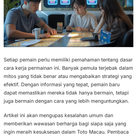
Setiap pemain perlu memiliki pemahaman tentang dasar
cara kerja permainan ini. Banyak pemula terjebak dalam
mitos yang tidak benar atau mengabaikan strategi yang
efektif. Dengan informasi yang tepat, pemain baru
dapat memastikan mereka tidak hanya bermain, tetapi
juga bermain dengan cara yang lebih menguntungkan.
Artikel ini akan mengupas kesalahan umum dan
memberikan wawasan berharga bagi siapa saja yang
ingin meraih kesuksesan dalam Toto Macau. Pembaca