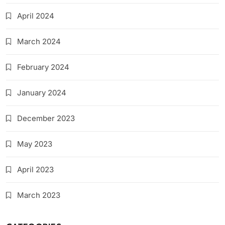
April 2024
March 2024
February 2024
January 2024
December 2023
May 2023
April 2023
March 2023