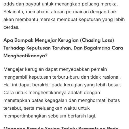
odds dan payout untuk menangkap peluang mereka.
Selain itu, memahami aturan permainan dengan baik
akan membantu mereka membuat keputusan yang lebih
cerdas.
Apa Dampak Mengejar Kerugian (chasing Loss)
Terhadap Keputusan Taruhan, Dan Bagaimana Cara
Menghentikannya?
Mengejar kerugian dapat menyebabkan pemain
mengambil keputusan terburu-buru dan tidak rasional.
Hal ini dapat berakhir pada kerugian yang lebih besar.
Cara untuk menghentikannya adalah dengan
menetapkan batas kegagalan dan menghormati batas
tersebut, serta meluangkan waktu untuk
mempertimbangkan sebelum bertaruh lagi.