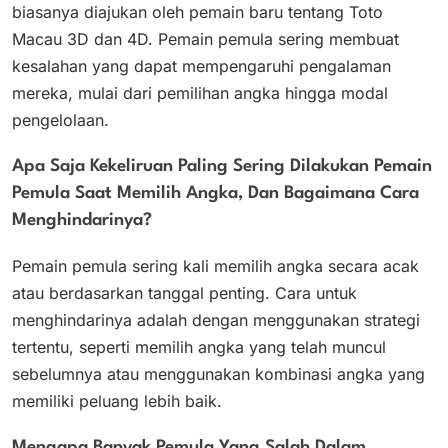
biasanya diajukan oleh pemain baru tentang Toto
Macau 3D dan 4D. Pemain pemula sering membuat
kesalahan yang dapat mempengaruhi pengalaman
mereka, mulai dari pemilihan angka hingga modal
pengelolaan.
Apa Saja Kekeliruan Paling Sering Dilakukan Pemain
Pemula Saat Memilih Angka, Dan Bagaimana Cara
Menghindarinya?
Pemain pemula sering kali memilih angka secara acak
atau berdasarkan tanggal penting. Cara untuk
menghindarinya adalah dengan menggunakan strategi
tertentu, seperti memilih angka yang telah muncul
sebelumnya atau menggunakan kombinasi angka yang
memiliki peluang lebih baik.
Mengapa Banyak Pemula Yang Salah Dalam