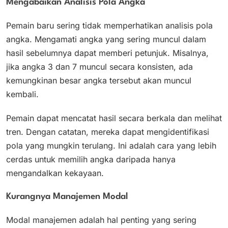
Mengabaikan Analisis Pola Angka
Pemain baru sering tidak memperhatikan analisis pola
angka. Mengamati angka yang sering muncul dalam
hasil sebelumnya dapat memberi petunjuk. Misalnya,
jika angka 3 dan 7 muncul secara konsisten, ada
kemungkinan besar angka tersebut akan muncul
kembali.
Pemain dapat mencatat hasil secara berkala dan melihat
tren. Dengan catatan, mereka dapat mengidentifikasi
pola yang mungkin terulang. Ini adalah cara yang lebih
cerdas untuk memilih angka daripada hanya
mengandalkan kekayaan.
Kurangnya Manajemen Modal
Modal manajemen adalah hal penting yang sering