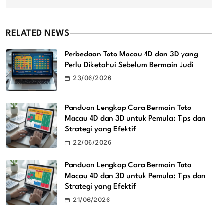
RELATED NEWS
Perbedaan Toto Macau 4D dan 3D yang
Perlu Diketahui Sebelum Bermain Judi
23/06/2026
Panduan Lengkap Cara Bermain Toto
Macau 4D dan 3D untuk Pemula: Tips dan
Strategi yang Efektif
22/06/2026
Panduan Lengkap Cara Bermain Toto
Macau 4D dan 3D untuk Pemula: Tips dan
Strategi yang Efektif
21/06/2026