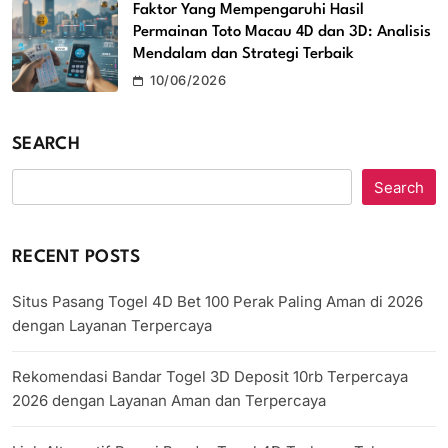
Faktor Yang Mempengaruhi Hasil
Permainan Toto Macau 4D dan 3D: Analisis
Mendalam dan Strategi Terbaik
10/06/2026
SEARCH
Search
RECENT POSTS
Situs Pasang Togel 4D Bet 100 Perak Paling Aman di 2026
dengan Layanan Terpercaya
Rekomendasi Bandar Togel 3D Deposit 10rb Terpercaya
2026 dengan Layanan Aman dan Terpercaya