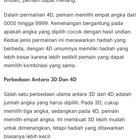
Dalam permainan 4D, pemain memilih empat angka dari
0000 hingga 9999. Kemenangan bergantung pada
apakah angka yang dipilih cocok dengan hasil undian.
Kedua jenis permainan ini menawarkan hadiah yang
berbeda, dengan 4D umumnya memiliki hadiah yang
lebih besar karena lebih sedikit pemain yang dapat
memilih kombinasi yang sama.
Perbedaan Antara 3D Dan 4D
Salah satu perbedaan utama antara 3D dan 4D adalah
jumlah angka yang harus dipilih. Pada 3D, cukup
memilih tiga angka, sedangkan pada 4D, pemain
memilih empat angka. Ini membuat 3D lebih mudah
untuk dimenangkan, tetapi hadiah yang ditawarkan
biasanya lebih kecil.