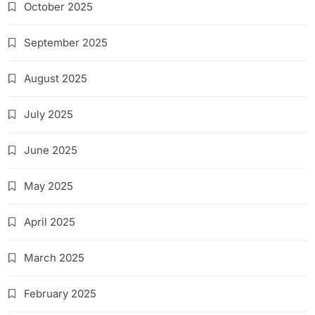
October 2025
September 2025
August 2025
July 2025
June 2025
May 2025
April 2025
March 2025
February 2025