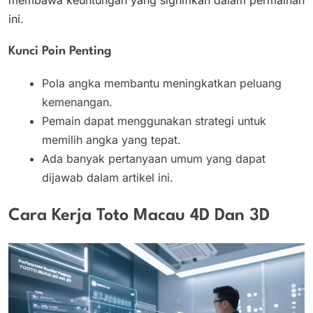
ini.
Kunci Poin Penting
Pola angka membantu meningkatkan peluang
kemenangan.
Pemain dapat menggunakan strategi untuk
memilih angka yang tepat.
Ada banyak pertanyaan umum yang dapat
dijawab dalam artikel ini.
Cara Kerja Toto Macau 4D Dan 3D