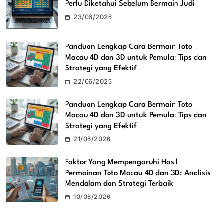
Perlu Diketahui Sebelum Bermain Judi
23/06/2026
Panduan Lengkap Cara Bermain Toto
Macau 4D dan 3D untuk Pemula: Tips dan
Strategi yang Efektif
22/06/2026
Panduan Lengkap Cara Bermain Toto
Macau 4D dan 3D untuk Pemula: Tips dan
Strategi yang Efektif
21/06/2026
Faktor Yang Mempengaruhi Hasil
Permainan Toto Macau 4D dan 3D: Analisis
Mendalam dan Strategi Terbaik
10/06/2026