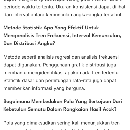
periode waktu tertentu. Ukuran konsistensi dapat dilihat
dari interval antara kemunculan angka-angka tersebut.
Metode Statistik Apa Yang Efektif Untuk
Menganalisis Tren Frekuensi, Interval Kemunculan,
Dan Distribusi Angka?
Metode seperti analisis regresi dan analisis frekuensi
dapat digunakan. Penggunaan grafik distribusi juga
membantu mengidentifikasi apakah ada tren tertentu.
Statistik dasar dan perhitungan rata-rata juga dapat
memberikan informasi yang berguna.
Bagaimana Membedakan Pola Yang Bertujuan Dari
Kebetulan Semata Dalam Rangkaian Hasil Acak?
Pola yang dimaksudkan sering kali menunjukkan tren