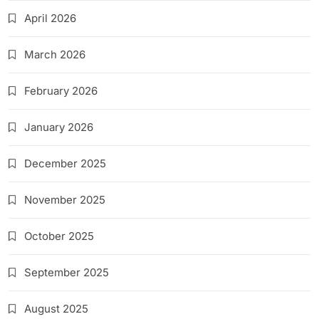
April 2026
March 2026
February 2026
January 2026
December 2025
November 2025
October 2025
September 2025
August 2025