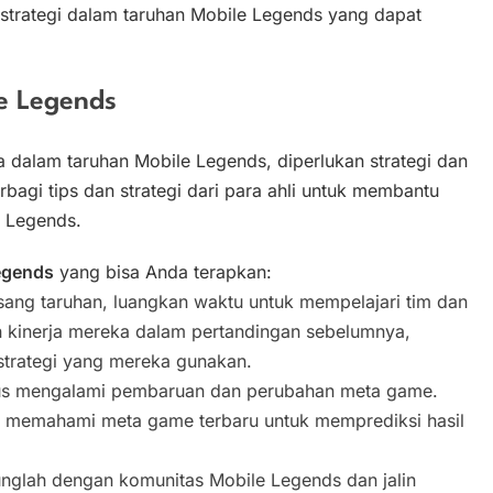
strategi dalam taruhan Mobile Legends yang dapat
le Legends
dalam taruhan Mobile Legends, diperlukan strategi dan
rbagi tips dan strategi dari para ahli untuk membantu
e Legends.
Legends
yang bisa Anda terapkan:
ang taruhan, luangkan waktu untuk mempelajari tim dan
n kinerja mereka dalam pertandingan sebelumnya,
trategi yang mereka gunakan.
rus mengalami pembaruan dan perubahan meta game.
u memahami meta game terbaru untuk memprediksi hasil
unglah dengan komunitas Mobile Legends dan jalin