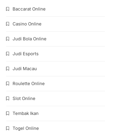
Baccarat Online
Casino Online
Judi Bola Online
Judi Esports
Judi Macau
Roulette Online
Slot Online
Tembak Ikan
Togel Online