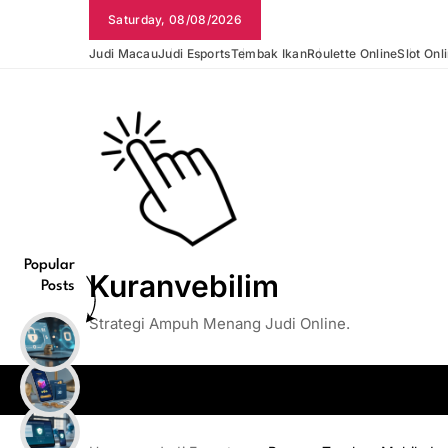
Skip
Saturday, 08/08/2026
to
Judi Macau
Judi Esports
Tembak Ikan
Roulette Online
Slot Onl
content
Popular
Kuranvebilim
Posts
Strategi Ampuh Menang Judi Online.