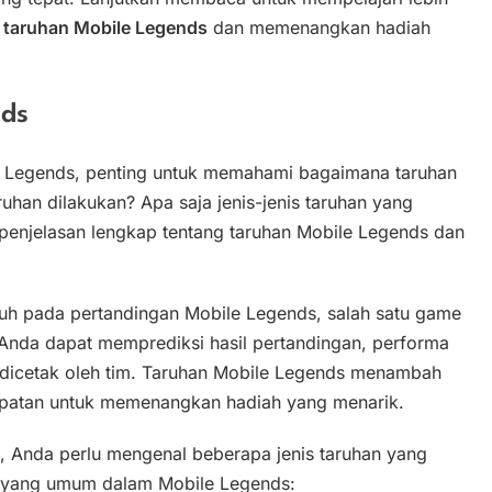
g
taruhan Mobile Legends
dan memenangkan hadiah
nds
 Legends, penting untuk memahami bagaimana taruhan
uhan dilakukan? Apa saja jenis-jenis taruhan yang
 penjelasan lengkap tentang taruhan Mobile Legends dan
ruh pada pertandingan Mobile Legends, salah satu game
, Anda dapat memprediksi hasil pertandingan, performa
 dicetak oleh tim. Taruhan Mobile Legends menambah
patan untuk memenangkan hadiah yang menarik.
, Anda perlu mengenal beberapa jenis taruhan yang
an yang umum dalam Mobile Legends: