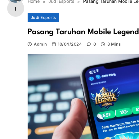
Home
Judi Esports
Pasang Taruhan Mobile L
Judi Esports
Pasang Taruhan Mobile Legend
Admin
10/04/2024
0
8 Mins