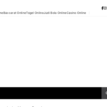
ine
Baccarat Online
Togel Online
Judi Bola Online
Casino Online