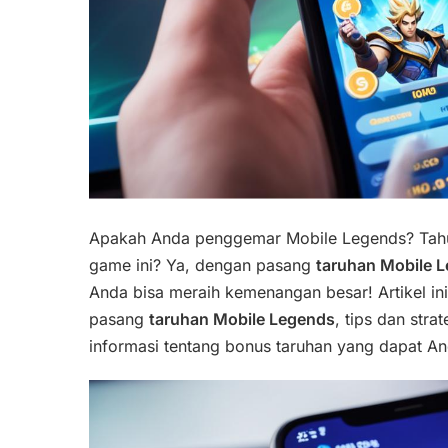
Apakah Anda penggemar Mobile Legends? Tahu
game ini? Ya, dengan pasang
taruhan Mobile 
Anda bisa meraih kemenangan besar! Artikel i
pasang
taruhan Mobile Legends
, tips dan str
informasi tentang bonus taruhan yang dapat An