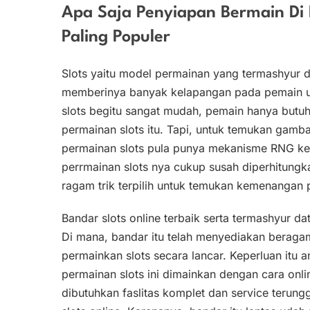
Apa Saja Penyiapan Bermain Di B
Paling Populer
Slots yaitu model permainan yang termashyur d
memberinya banyak kelapangan pada pemain unt
slots begitu sangat mudah, pemain hanya but
permainan slots itu. Tapi, untuk temukan gamba
permainan slots pula punya mekanisme RNG ke
perrmainan slots nya cukup susah diperhitun
ragam trik terpilih untuk temukan kemenangan p
Bandar slots online terbaik serta termashyur da
Di mana, bandar itu telah menyediakan beraga
permainkan slots secara lancar. Keperluan itu an
permainan slots ini dimainkan dengan cara onli
dibutuhkan faslitas komplet dan service terung