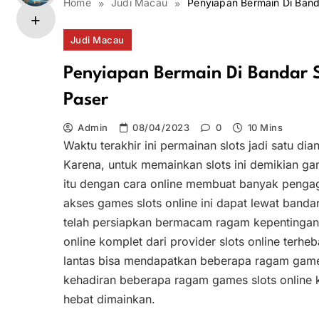
Home
Judi Macau
Penyiapan Bermain Di Band
Judi Macau
Penyiapan Bermain Di Bandar S
Paser
Admin
08/04/2023
0
10 Mins
Waktu terakhir ini permainan slots jadi satu d
Karena, untuk memainkan slots ini demikian 
itu dengan cara online membuat banyak pengagu
akses games slots online ini dapat lewat bandar
telah persiapkan bermacam ragam kepentingan 
online komplet dari provider slots online terhe
lantas bisa mendapatkan beberapa ragam game
kehadiran beberapa ragam games slots online 
hebat dimainkan.