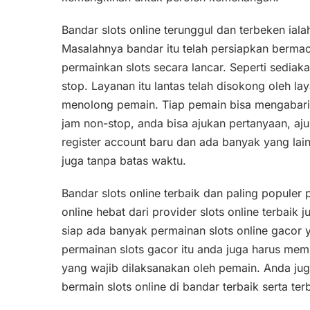
Bandar slots online terunggul dan terbeken iala
Masalahnya bandar itu telah persiapkan berm
permainkan slots secara lancar. Seperti sediak
stop. Layanan itu lantas telah disokong oleh 
menolong pemain. Tiap pemain bisa mengabari l
jam non-stop, anda bisa ajukan pertanyaan, aju
register account baru dan ada banyak yang lain
juga tanpa batas waktu.
Bandar slots online terbaik dan paling popule
online hebat dari provider slots online terbaik
siap ada banyak permainan slots online gacor 
permainan slots gacor itu anda juga harus memi
yang wajib dilaksanakan oleh pemain. Anda jug
bermain slots online di bandar terbaik serta ter