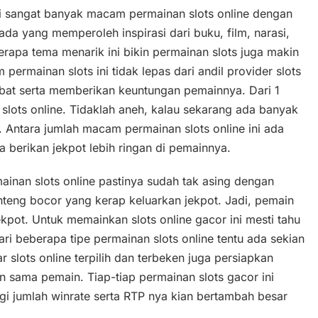
i sangat banyak macam permainan slots online dengan
ada yang memperoleh inspirasi dari buku, film, narasi,
rapa tema menarik ini bikin permainan slots juga makin
rmainan slots ini tidak lepas dari andil provider slots
bat serta memberikan keuntungan pemainnya. Dari 1
slots online. Tidaklah aneh, kalau sekarang ada banyak
i. Antara jumlah macam permainan slots online ini ada
a berikan jekpot lebih ringan di pemainnya.
inan slots online pastinya sudah tak asing dengan
 enteng bocor yang kerap keluarkan jekpot. Jadi, pemain
kpot. Untuk memainkan slots online gacor ini mesti tahu
ri beberapa tipe permainan slots online tentu ada sekian
 slots online terpilih dan terbeken juga persiapkan
 sama pemain. Tiap-tiap permainan slots gacor ini
ggi jumlah winrate serta RTP nya kian bertambah besar