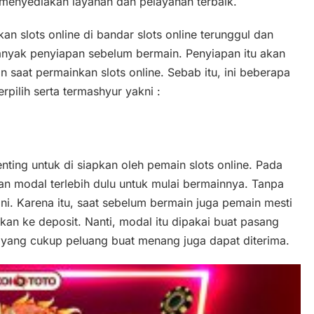
h menyediakan layanan dan pelayanan terbaik.
n slots online di bandar slots online terunggul dan
anyak penyiapan sebelum bermain. Penyiapan itu akan
saat permainkan slots online. Sebab itu, ini beberapa
pilih serta termashyur yakni :
nting untuk di siapkan oleh pemain slots online. Pada
kan modal terlebih dulu untuk mulai bermainnya. Tanpa
ni. Karena itu, saat sebelum bermain juga pemain mesti
n ke deposit. Nanti, modal itu dipakai buat pasang
 yang cukup peluang buat menang juga dapat diterima.