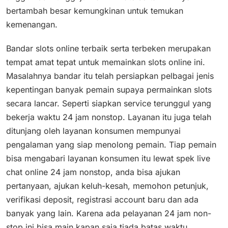
bertambah besar kemungkinan untuk temukan
kemenangan.
Bandar slots online terbaik serta terbeken merupakan
tempat amat tepat untuk memainkan slots online ini.
Masalahnya bandar itu telah persiapkan pelbagai jenis
kepentingan banyak pemain supaya permainkan slots
secara lancar. Seperti siapkan service terunggul yang
bekerja waktu 24 jam nonstop. Layanan itu juga telah
ditunjang oleh layanan konsumen mempunyai
pengalaman yang siap menolong pemain. Tiap pemain
bisa mengabari layanan konsumen itu lewat spek live
chat online 24 jam nonstop, anda bisa ajukan
pertanyaan, ajukan keluh-kesah, memohon petunjuk,
verifikasi deposit, registrasi account baru dan ada
banyak yang lain. Karena ada pelayanan 24 jam non-
stop ini bisa main kapan saja tiada batas waktu.