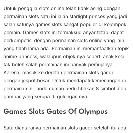
Untuk penggila slots online telah tidak asing dengan
permainan slots satu ini ialah starlight princes yang jadi
salah satunya games slots sangat populer di kelompok
pemain. Games slots ini termaksud anyar tetapi dapat
berkompetisi dengan permainan slots online yang lain
yang telah lama ada. Permainan ini memanfaatkan topik
anime princess, walaupun objek nya seperti anak kecil
tak boleh salah permainan ini banyak pemujanya.
Karena, masuk ke deretan permainan slots gacor
dengan jekpot besar. Untuk mendapati kemenangan di
permainan ini, anda cuman perlu tibakan 8 simbol atau
gambar yang serupa di gulungan nya.
Games Slots Gates Of Olympus
Satu diantaranya permainan slots gacor setelah itu ada