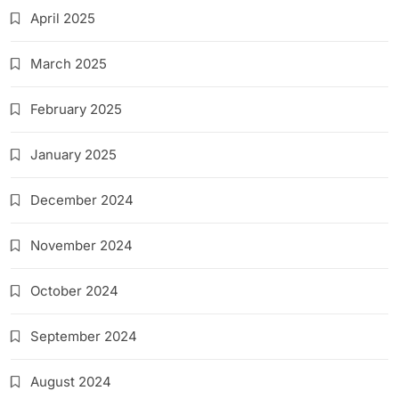
April 2025
March 2025
February 2025
January 2025
December 2024
November 2024
October 2024
September 2024
August 2024