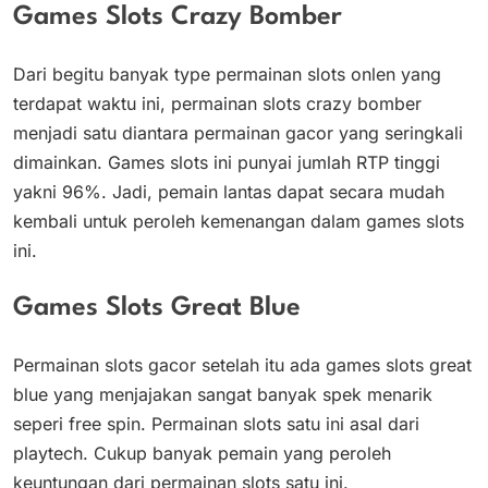
Games Slots Crazy Bomber
Dari begitu banyak type permainan slots onlen yang
terdapat waktu ini, permainan slots crazy bomber
menjadi satu diantara permainan gacor yang seringkali
dimainkan. Games slots ini punyai jumlah RTP tinggi
yakni 96%. Jadi, pemain lantas dapat secara mudah
kembali untuk peroleh kemenangan dalam games slots
ini.
Games Slots Great Blue
Permainan slots gacor setelah itu ada games slots great
blue yang menjajakan sangat banyak spek menarik
seperi free spin. Permainan slots satu ini asal dari
playtech. Cukup banyak pemain yang peroleh
keuntungan dari permainan slots satu ini.