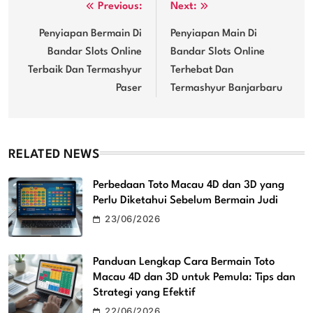
Post
Previous:
Next:
navigation
Penyiapan Bermain Di
Penyiapan Main Di
Bandar Slots Online
Bandar Slots Online
Terbaik Dan Termashyur
Terhebat Dan
Paser
Termashyur Banjarbaru
RELATED NEWS
Perbedaan Toto Macau 4D dan 3D yang
Perlu Diketahui Sebelum Bermain Judi
23/06/2026
Panduan Lengkap Cara Bermain Toto
Macau 4D dan 3D untuk Pemula: Tips dan
Strategi yang Efektif
22/06/2026