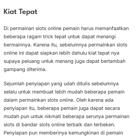
Kiat Tepat
Di permainan slots online pemain harus memanfaatkan
beberapa ragam trick tepat untuk dapat menangi
bermainnya. Karena itu, sebelumnya permainkan slots
online ini dapat siapkan lebih dahulu kiat tepat nya
supaya peluang untuk menang juga dapat bertambah
gampang diterima.
Sejumlah penyiapan yang udah ditulis sebelumnya
selalu untuk membuat lebih mudah beberapa pemain
dalam permainkan slots online. Oleh karena ada
penyiapan itu, beberapa pemain juga dapat secara
mudah pun untuk nikmati beberapa serunya permainan
slots di bandar slots online terbaik dan terbeken.
Penyiapan pun memberinya kemungkinan di pemain