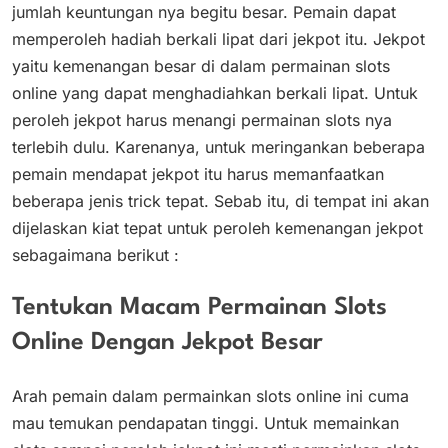
jumlah keuntungan nya begitu besar. Pemain dapat
memperoleh hadiah berkali lipat dari jekpot itu. Jekpot
yaitu kemenangan besar di dalam permainan slots
online yang dapat menghadiahkan berkali lipat. Untuk
peroleh jekpot harus menangi permainan slots nya
terlebih dulu. Karenanya, untuk meringankan beberapa
pemain mendapat jekpot itu harus memanfaatkan
beberapa jenis trick tepat. Sebab itu, di tempat ini akan
dijelaskan kiat tepat untuk peroleh kemenangan jekpot
sebagaimana berikut :
Tentukan Macam Permainan Slots
Online Dengan Jekpot Besar
Arah pemain dalam permainkan slots online ini cuma
mau temukan pendapatan tinggi. Untuk memainkan