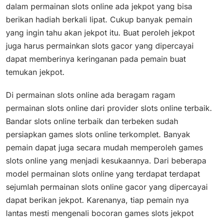
dalam permainan slots online ada jekpot yang bisa
berikan hadiah berkali lipat. Cukup banyak pemain
yang ingin tahu akan jekpot itu. Buat peroleh jekpot
juga harus permainkan slots gacor yang dipercayai
dapat memberinya keringanan pada pemain buat
temukan jekpot.
Di permainan slots online ada beragam ragam
permainan slots online dari provider slots online terbaik.
Bandar slots online terbaik dan terbeken sudah
persiapkan games slots online terkomplet. Banyak
pemain dapat juga secara mudah memperoleh games
slots online yang menjadi kesukaannya. Dari beberapa
model permainan slots online yang terdapat terdapat
sejumlah permainan slots online gacor yang dipercayai
dapat berikan jekpot. Karenanya, tiap pemain nya
lantas mesti mengenali bocoran games slots jekpot