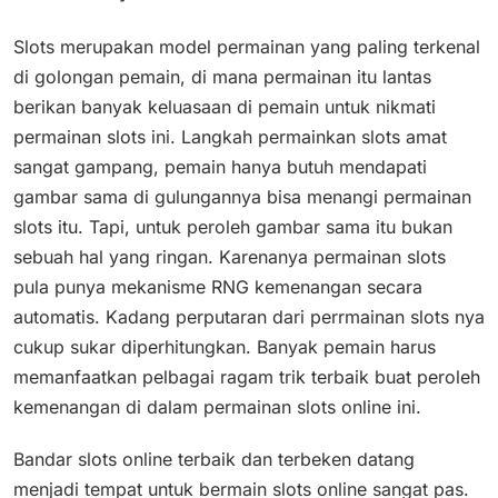
Slots merupakan model permainan yang paling terkenal
di golongan pemain, di mana permainan itu lantas
berikan banyak keluasaan di pemain untuk nikmati
permainan slots ini. Langkah permainkan slots amat
sangat gampang, pemain hanya butuh mendapati
gambar sama di gulungannya bisa menangi permainan
slots itu. Tapi, untuk peroleh gambar sama itu bukan
sebuah hal yang ringan. Karenanya permainan slots
pula punya mekanisme RNG kemenangan secara
automatis. Kadang perputaran dari perrmainan slots nya
cukup sukar diperhitungkan. Banyak pemain harus
memanfaatkan pelbagai ragam trik terbaik buat peroleh
kemenangan di dalam permainan slots online ini.
Bandar slots online terbaik dan terbeken datang
menjadi tempat untuk bermain slots online sangat pas.