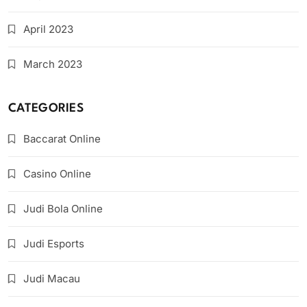
April 2023
March 2023
CATEGORIES
Baccarat Online
Casino Online
Judi Bola Online
Judi Esports
Judi Macau