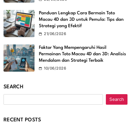
Panduan Lengkap Cara Bermain Toto
Macau 4D dan 3D untuk Pemula: Tips dan
Strategi yang Efektif
21/06/2026
Faktor Yang Mempengaruhi Hasil
Permainan Toto Macau 4D dan 3D: Analisis
Mendalam dan Strategi Terbaik
10/06/2026
SEARCH
Search
RECENT POSTS