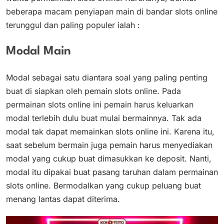
beberapa macam penyiapan main di bandar slots online
terunggul dan paling populer ialah :
Modal Main
Modal sebagai satu diantara soal yang paling penting
buat di siapkan oleh pemain slots online. Pada
permainan slots online ini pemain harus keluarkan
modal terlebih dulu buat mulai bermainnya. Tak ada
modal tak dapat memainkan slots online ini. Karena itu,
saat sebelum bermain juga pemain harus menyediakan
modal yang cukup buat dimasukkan ke deposit. Nanti,
modal itu dipakai buat pasang taruhan dalam permainan
slots online. Bermodalkan yang cukup peluang buat
menang lantas dapat diterima.