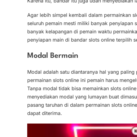
Karena itu, bandar itu juga udah menyediakan l
Agar lebih simpel kembali dalam permainkan slot
seluruh pemain mesti miliki banyak penyiapan 
banyak kelapangan di pemain waktu permainkan sl
penyiapan main di bandar slots online terpilih s
Modal Bermain
Modal adalah satu diantaranya hal yang paling 
permainan slots online ini pemain harus menge
Tanpa modal tidak bisa memainkan slots online
menyediakan modal yang lumayan buat dimasukk
pasang taruhan di dalam permainan slots onli
dapat diterima.