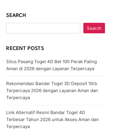
SEARCH
Search
RECENT POSTS
Situs Pasang Togel 4D Bet 100 Perak Paling
Aman di 2026 dengan Layanan Terpercaya
Rekomendasi Bandar Togel 3D Deposit 10rb
Terpercaya 2026 dengan Layanan Aman dan
Terpercaya
Link Alternatif Resmi Bandar Togel 4D
Terbesar Tahun 2026 untuk Akses Aman dan
Terpercaya