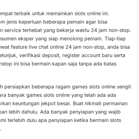
tempat terbaik untuk memainkan slots online ini.
am jenis keperluan beberapa pemain agar bisa
an service terhebat yang bekerja waktu 24 jam non-stop.
konsumen eksper yang siap menolong pemain. Tiap-tiap
at feature live chat online 24 jam non-stop, anda bisa
unjuk, verifikasi deposit, register account baru serta
nstop ini bisa bermain kapan saja tanpa ada batas
dah persiapkan beberapa ragam games slots online sengit
ntara banyak games slots online yang telah ada ada
rkan keuntungan jekpot besar. Buat nikmati permainan
apan lebih dahulu. Ada banyak penyiapan yang wajib
mi terlebih dulu apa penyiapan ketika bermain slots
.