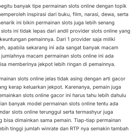
egitu banyak tipe permainan slots online dengan topik
mperoleh inspirasi dari buku, film, narasi, dewa, serta
arik ini bikin permainan slots juga lebih senang
ots ini tidak lepas dari andil provider slots online yang
keuntungan pemainnya. Dari 1 provider saja miliki
neh, apabila sekarang ini ada sangat banyak macam
a jumlahnya macam permainan slots online ini ada
bisa memberinya jekpot lebih ringan di pemainnya.
inan slots online jelas tidak asing dengan arti gacor
yang kerap keluarkan jekpot. Karenanya, pemain juga
mainkan slots online gacor ini harus tahu lebih dahulu
ian banyak model permainan slots online tentu ada
dar slots online terunggul serta termashyur juga
g bisa dimainkan sama pemain. Tiap-tiap permainan
 Lebih tinggi jumlah winrate dan RTP nya semakin tambah