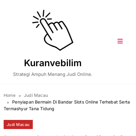
Skip
to
content
Kuranvebilim
Strategi Ampuh Menang Judi Online.
Home
Judi Macau
Penyiapan Bermain Di Bandar Slots Online Terhebat Serta
Termashyur Tana Tidung
Judi Macau