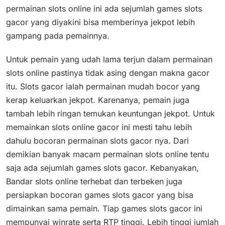
permainan slots online ini ada sejumlah games slots
gacor yang diyakini bisa memberinya jekpot lebih
gampang pada pemainnya.
Untuk pemain yang udah lama terjun dalam permainan
slots online pastinya tidak asing dengan makna gacor
itu. Slots gacor ialah permainan mudah bocor yang
kerap keluarkan jekpot. Karenanya, pemain juga
tambah lebih ringan temukan keuntungan jekpot. Untuk
memainkan slots online gacor ini mesti tahu lebih
dahulu bocoran permainan slots gacor nya. Dari
demikian banyak macam permainan slots online tentu
saja ada sejumlah games slots gacor. Kebanyakan,
Bandar slots online terhebat dan terbeken juga
persiapkan bocoran games slots gacor yang bisa
dimainkan sama pemain. Tiap games slots gacor ini
mempunyai winrate serta RTP tinggi. Lebih tinggi jumlah