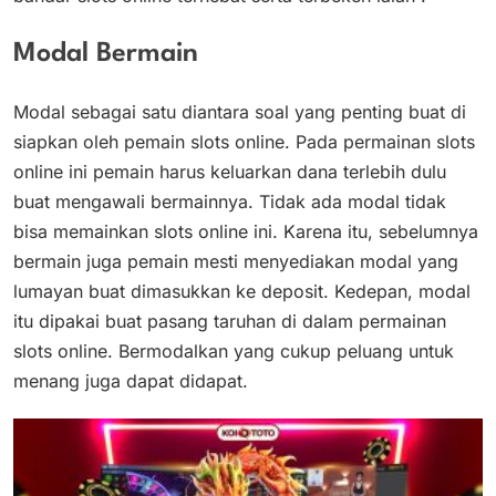
Modal Bermain
Modal sebagai satu diantara soal yang penting buat di
siapkan oleh pemain slots online. Pada permainan slots
online ini pemain harus keluarkan dana terlebih dulu
buat mengawali bermainnya. Tidak ada modal tidak
bisa memainkan slots online ini. Karena itu, sebelumnya
bermain juga pemain mesti menyediakan modal yang
lumayan buat dimasukkan ke deposit. Kedepan, modal
itu dipakai buat pasang taruhan di dalam permainan
slots online. Bermodalkan yang cukup peluang untuk
menang juga dapat didapat.