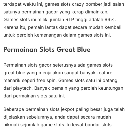
terdapat waktu ini, games slots crazy bomber jadi salah
satunya permainan gacor yang kerap dimainkan.
Games slots ini miliki jumlah RTP tinggi adalah 96%.
Karena itu, pemain lantas dapat secara mudah kembali
untuk peroleh kemenangan dalam games slots ini.
Permainan Slots Great Blue
Permainan slots gacor seterusnya ada games slots
great blue yang menjajakan sangat banyak feature
menarik seperi free spin. Games slots satu ini datang
dari playtech. Banyak pemain yang peroleh keuntungan
dari permainan slots satu ini.
Beberapa permainan slots jekpot paling besar juga telah
dijelaskan sebelumnya, anda dapat secara mudah
nikmati sejumlah game slots itu lewat bandar slots