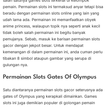
salah satunya games slots terkenal di kelompok
pemain. Permainan slots ini termaksud anyar tetapi bisa
beradu dengan permainan slots online yang lain yang
udah lama ada. Permainan ini memanfaatkan obyek
anime princess, walaupun topik nya seperti anak kecil
tidak boleh salah permainan ini begitu banyak
pemujanya. Sebab, masuk ke barisan permainan slots
gacor dengan jekpot besar. Untuk mendapat
kemenangan di dalam permainan ini, anda cuman perlu
tibakan 8 simbol ataupun gambar yang serupa di
gulungan nya.
Permainan Slots Gates Of Olympus
Satu diantaranya permainan slots gacor seterusnya ada
gates of Olympus yang kerapkali dimainkan. Games
slots ini juga demikian populer di golongan pemain