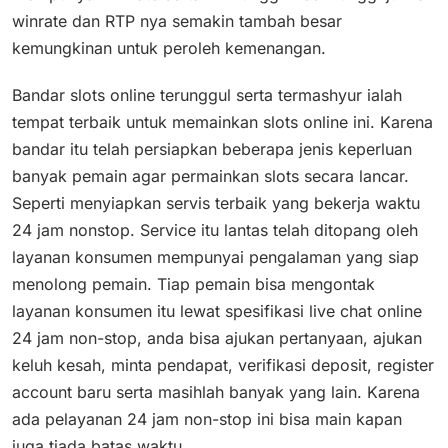
winrate dan RTP nya semakin tambah besar
kemungkinan untuk peroleh kemenangan.
Bandar slots online terunggul serta termashyur ialah
tempat terbaik untuk memainkan slots online ini. Karena
bandar itu telah persiapkan beberapa jenis keperluan
banyak pemain agar permainkan slots secara lancar.
Seperti menyiapkan servis terbaik yang bekerja waktu
24 jam nonstop. Service itu lantas telah ditopang oleh
layanan konsumen mempunyai pengalaman yang siap
menolong pemain. Tiap pemain bisa mengontak
layanan konsumen itu lewat spesifikasi live chat online
24 jam non-stop, anda bisa ajukan pertanyaan, ajukan
keluh kesah, minta pendapat, verifikasi deposit, register
account baru serta masihlah banyak yang lain. Karena
ada pelayanan 24 jam non-stop ini bisa main kapan
juga tiada batas waktu.