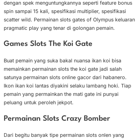
dengan spek menguntungkannya seperti feature bonus
spin sampai 15 kali, spesifikasi multiplier, spesifikasi
scatter wild. Permainan slots gates of Olympus keluaran
pragmatic play yang tenar di golongan pemain.
Games Slots The Koi Gate
Buat pemain yang suka bakal nuansa ikan koi bisa
memainkan permainan slots the koi gate jadi salah
satunya permainan slots online gacor dari habanero.
Ikon ikan koi lantas diyakini selaku lambang hoki. Tiap
pemain yang permainkan the mati gate ini punyai
peluang untuk peroleh jekpot.
Permainan Slots Crazy Bomber
Dari begitu banyak tipe permainan slots onlen yang