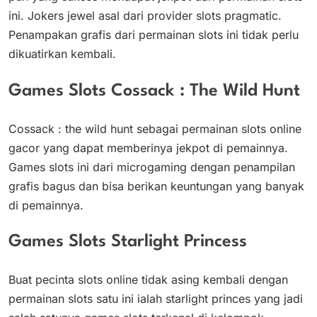
ini. Jokers jewel asal dari provider slots pragmatic.
Penampakan grafis dari permainan slots ini tidak perlu
dikuatirkan kembali.
Games Slots Cossack : The Wild Hunt
Cossack : the wild hunt sebagai permainan slots online
gacor yang dapat memberinya jekpot di pemainnya.
Games slots ini dari microgaming dengan penampilan
grafis bagus dan bisa berikan keuntungan yang banyak
di pemainnya.
Games Slots Starlight Princess
Buat pecinta slots online tidak asing kembali dengan
permainan slots satu ini ialah starlight princes yang jadi