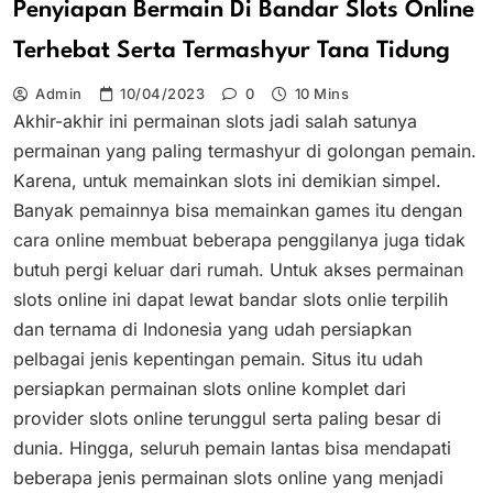
Penyiapan Bermain Di Bandar Slots Online
Terhebat Serta Termashyur Tana Tidung
Admin
10/04/2023
0
10 Mins
Akhir-akhir ini permainan slots jadi salah satunya
permainan yang paling termashyur di golongan pemain.
Karena, untuk memainkan slots ini demikian simpel.
Banyak pemainnya bisa memainkan games itu dengan
cara online membuat beberapa penggilanya juga tidak
butuh pergi keluar dari rumah. Untuk akses permainan
slots online ini dapat lewat bandar slots onlie terpilih
dan ternama di Indonesia yang udah persiapkan
pelbagai jenis kepentingan pemain. Situs itu udah
persiapkan permainan slots online komplet dari
provider slots online terunggul serta paling besar di
dunia. Hingga, seluruh pemain lantas bisa mendapati
beberapa jenis permainan slots online yang menjadi