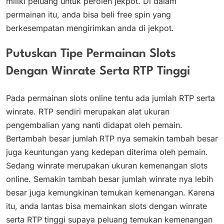
miliki peluang untuk peroleh jekpot. Di dalam
permainan itu, anda bisa beli free spin yang
berkesempatan mengirimkan anda di jekpot.
Putuskan Tipe Permainan Slots
Dengan Winrate Serta RTP Tinggi
Pada permainan slots online tentu ada jumlah RTP serta
winrate. RTP sendiri merupakan alat ukuran
pengembalian yang nanti didapat oleh pemain.
Bertambah besar jumlah RTP nya semakin tambah besar
juga keuntungan yang kedepan diterima oleh pemain.
Sedang winrate merupakan ukuran kemenangan slots
online. Semakin tambah besar jumlah winrate nya lebih
besar juga kemungkinan temukan kemenangan. Karena
itu, anda lantas bisa memainkan slots dengan winrate
serta RTP tinggi supaya peluang temukan kemenangan