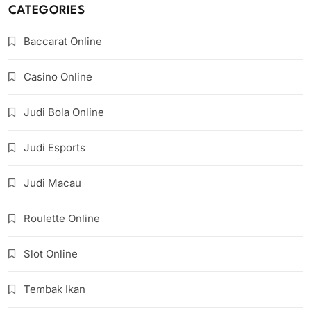
CATEGORIES
Baccarat Online
Casino Online
Judi Bola Online
Judi Esports
Judi Macau
Roulette Online
Slot Online
Tembak Ikan