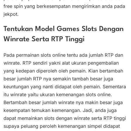
free spin yang berkesempatan mengirimkan anda pada
jekpot.
Tentukan Model Games Slots Dengan
Winrate Serta RTP Tinggi
Pada permainan slots online tentu ada jumlah RTP dan
winrate. RTP sendiri yakni alat ukuran pengembalian
yang kedepan diperoleh oleh pemain. Kian bertambah
besar jumlah RTP nya semakin tambah besar juga
keuntungan yang nanti didapat oleh pemain. Sementara
itu winrate yaitu ukuran kemenangan slots online.
Bertambah besar jumlah winrate nya makin besar juga
kesempatan temukan kemenangan. Jadi, anda juga
dapat memainkan slots dengan winrate serta RTP tinggi
supaya peluang peroleh kemenangan simpel didapat