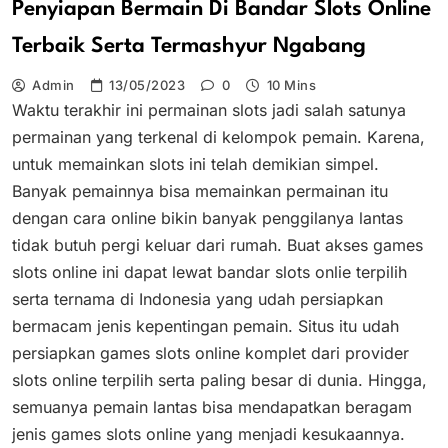
Penyiapan Bermain Di Bandar Slots Online
Terbaik Serta Termashyur Ngabang
Admin
13/05/2023
0
10 Mins
Waktu terakhir ini permainan slots jadi salah satunya
permainan yang terkenal di kelompok pemain. Karena,
untuk memainkan slots ini telah demikian simpel.
Banyak pemainnya bisa memainkan permainan itu
dengan cara online bikin banyak penggilanya lantas
tidak butuh pergi keluar dari rumah. Buat akses games
slots online ini dapat lewat bandar slots onlie terpilih
serta ternama di Indonesia yang udah persiapkan
bermacam jenis kepentingan pemain. Situs itu udah
persiapkan games slots online komplet dari provider
slots online terpilih serta paling besar di dunia. Hingga,
semuanya pemain lantas bisa mendapatkan beragam
jenis games slots online yang menjadi kesukaannya.