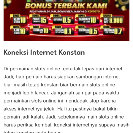
Koneksi Internet Konstan
Di permainan slots online tentu tak lepas dari internet.
Jadi, tiap pemain harus siapkan sambungan internet
biar masih tetap konstan biar bermain slots online
menjadi lebih lancar. Janganlah sampai pada waktu
permainkan slots online ini mendadak stop karena
akses internetnya jelek. Hal itu pastinya bakal bikin
pemain jadi kalah. Jadi, sebelumnya main slots online
harus periksa kembali koneksi internetnya supaya masih
tetap konstan serta bagus.