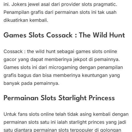
ini. Jokers jewel asal dari provider slots pragmatic.
Penampilan grafis dari permainan slots ini tak usah
dikuatirkan kembali.
Games Slots Cossack : The Wild Hunt
Cossack : the wild hunt sebagai games slots online
gacor yang dapat memberinya jekpot di pemainnya.
Games slots ini dari microgaming dengan penampilan
grafis bagus dan bisa memberinya keuntungan yang
banyak pada pemainnya.
Permainan Slots Starlight Princess
Untuk fans slots online telah tidak asing kembali dengan
permainan slots satu ini ialah starlight princes yang jadi
satu diantara permainan slots terpopuler di golongan