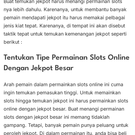
Buat temukan jekpot harus menangi permainan slots
nya lebih dahulu. Karenanya, untuk membantu banyak
pemain mendapati jekpot itu harus memakai pelbagai
jenis kiat tepat. Karenanya, di tempat ini akan disebut
taktik tepat untuk temukan kemenangan jekpot seperti
berikut :
Tentukan Tipe Permainan Slots Online
Dengan Jekpot Besar
Arah pemain dalam permainkan slots online ini cuma
ingin temukan pemasukan tinggi. Untuk memainkan
slots hingga temukan jekpot ini harus permainkan slots
online dengan jekpot besar. Buat menangi permainan
slots dengan jekpot besar ini memang tidaklah
gampang. Tetapi, banyak pemain punya peluang untuk
peroleh jekpot. Di dalam permainan itu, anda bisa beli