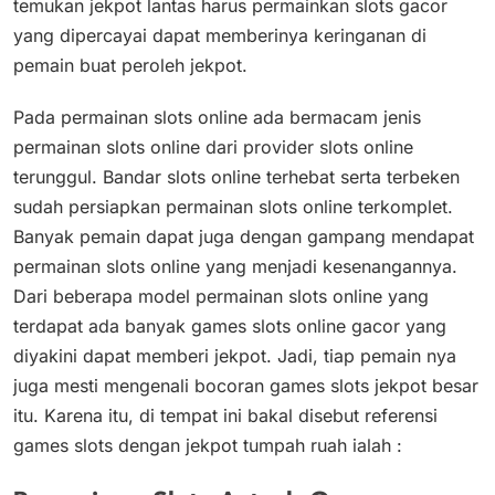
temukan jekpot lantas harus permainkan slots gacor
yang dipercayai dapat memberinya keringanan di
pemain buat peroleh jekpot.
Pada permainan slots online ada bermacam jenis
permainan slots online dari provider slots online
terunggul. Bandar slots online terhebat serta terbeken
sudah persiapkan permainan slots online terkomplet.
Banyak pemain dapat juga dengan gampang mendapat
permainan slots online yang menjadi kesenangannya.
Dari beberapa model permainan slots online yang
terdapat ada banyak games slots online gacor yang
diyakini dapat memberi jekpot. Jadi, tiap pemain nya
juga mesti mengenali bocoran games slots jekpot besar
itu. Karena itu, di tempat ini bakal disebut referensi
games slots dengan jekpot tumpah ruah ialah :