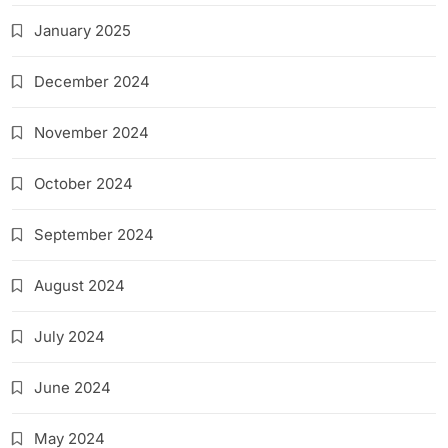
January 2025
December 2024
November 2024
October 2024
September 2024
August 2024
July 2024
June 2024
May 2024