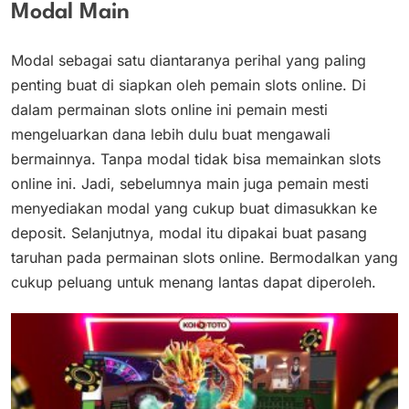
Modal Main
Modal sebagai satu diantaranya perihal yang paling
penting buat di siapkan oleh pemain slots online. Di
dalam permainan slots online ini pemain mesti
mengeluarkan dana lebih dulu buat mengawali
bermainnya. Tanpa modal tidak bisa memainkan slots
online ini. Jadi, sebelumnya main juga pemain mesti
menyediakan modal yang cukup buat dimasukkan ke
deposit. Selanjutnya, modal itu dipakai buat pasang
taruhan pada permainan slots online. Bermodalkan yang
cukup peluang untuk menang lantas dapat diperoleh.