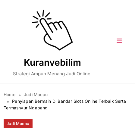
Skip
to
content
Kuranvebilim
Strategi Ampuh Menang Judi Online.
Home
Judi Macau
Penyiapan Bermain Di Bandar Slots Online Terbaik Serta
Termashyur Ngabang
Judi Macau