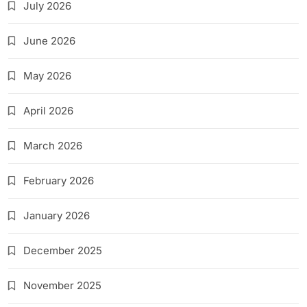
July 2026
June 2026
May 2026
April 2026
March 2026
February 2026
January 2026
December 2025
November 2025