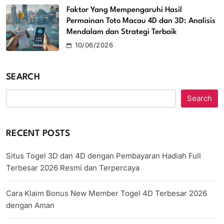
Faktor Yang Mempengaruhi Hasil
Permainan Toto Macau 4D dan 3D: Analisis
Mendalam dan Strategi Terbaik
10/06/2026
SEARCH
Search
RECENT POSTS
Situs Togel 3D dan 4D dengan Pembayaran Hadiah Full
Terbesar 2026 Resmi dan Terpercaya
Cara Klaim Bonus New Member Togel 4D Terbesar 2026
dengan Aman