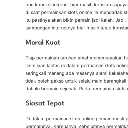
pun koneksi internet biar masih konstan supaya
di saat permainkan slots online ini mendadak
itu pastinya akan bikin pemain jadi kalah. Jadi
sambungan internetnya biar masih tetap konsta
Moral Kuat
Tiap permainan taruhan amat memercayakan ho
Demikian lantas di dalam permainan slots onli
seringkali menang ada masanya alami kekalahan
tidak boleh paksa untuk selalu main barangkali
dahulu bermain sejenak. Pada permainan slots on
Siasat Tepat
Di dalam permainan slots online pemain mesti
bermainnya. Karenanya, sebelumnya permainkan s