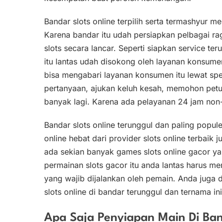
Bandar slots online terpilih serta termashyur m
Karena bandar itu udah persiapkan pelbagai 
slots secara lancar. Seperti siapkan service t
itu lantas udah disokong oleh layanan konsum
bisa mengabari layanan konsumen itu lewat spek
pertanyaan, ajukan keluh kesah, memohon petunj
banyak lagi. Karena ada pelayanan 24 jam non-
Bandar slots online terunggul dan paling popu
online hebat dari provider slots online terbaik 
ada sekian banyak games slots online gacor ya
permainan slots gacor itu anda lantas harus me
yang wajib dijalankan oleh pemain. Anda juga 
slots online di bandar terunggul dan ternama ini
Apa Saja Penyiapan Main Di Ban