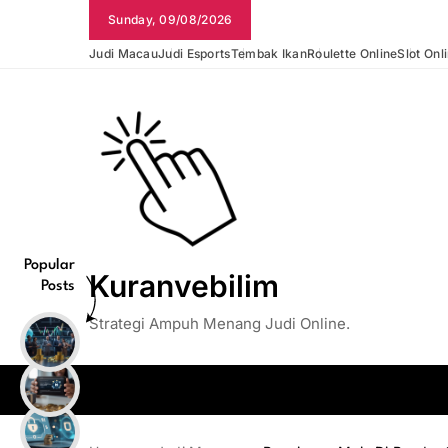
Skip
Sunday, 09/08/2026
to
Judi Macau
Judi Esports
Tembak Ikan
Roulette Online
Slot Onl
content
Popular
Kuranvebilim
Posts
Strategi Ampuh Menang Judi Online.