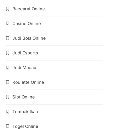
Baccarat Online
Casino Online
Judi Bola Online
Judi Esports
Judi Macau
Roulette Online
Slot Online
Tembak Ikan
Togel Online