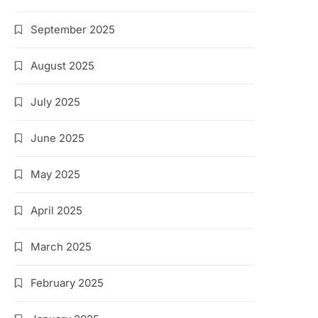
September 2025
August 2025
July 2025
June 2025
May 2025
April 2025
March 2025
February 2025