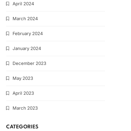
April 2024
March 2024
February 2024
January 2024
December 2023
May 2023
April 2023
March 2023
CATEGORIES