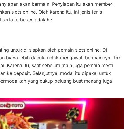
enyiapan akan bermain. Penyiapan itu akan memberi
 slots online. Oleh karena itu, ini jenis-jenis
 serta terbeken adalah :
ing untuk di siapkan oleh pemain slots online. Di
kan biaya lebih dahulu untuk mengawali bermainnya. Tak
ni. Karena itu, saat sebelum main juga pemain mesti
 ke deposit. Selanjutnya, modal itu dipakai untuk
 Bermodalkan yang cukup peluang buat menang juga