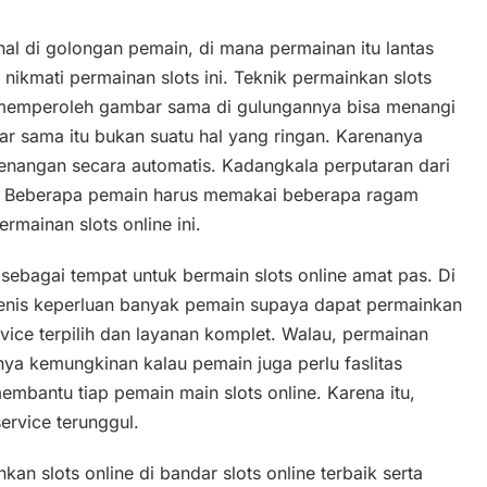
l di golongan pemain, di mana permainan itu lantas
kmati permainan slots ini. Teknik permainkan slots
 memperoleh gambar sama di gulungannya bisa menangi
ar sama itu bukan suatu hal yang ringan. Karenanya
nangan secara automatis. Kadangkala perputaran dari
an. Beberapa pemain harus memakai beberapa ragam
rmainan slots online ini.
 sebagai tempat untuk bermain slots online amat pas. Di
enis keperluan banyak pemain supaya dapat permainkan
ervice terpilih dan layanan komplet. Walau, permainan
anya kemungkinan kalau pemain juga perlu faslitas
membantu tiap pemain main slots online. Karena itu,
service terunggul.
n slots online di bandar slots online terbaik serta