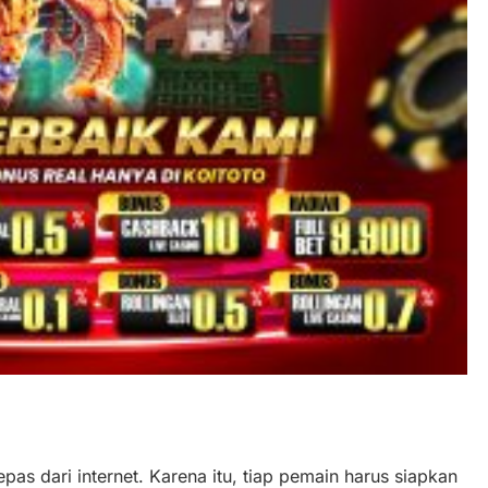
epas dari internet. Karena itu, tiap pemain harus siapkan