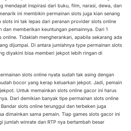
g mendapat inspirasi dari buku, film, narasi, dewa, dan
enarik ini membikin permainan slots juga kian senang
lots ini tak lepas dari peranan provider slots online
h dan memberikan keuntungan pemainnya. Dari 1
s online. Tidaklah mengherankan, apabila sekarang ada
ng dijumpai. Di antara jumlahnya type permainan slots
g diyakini bisa memberi jekpot lebih ringan di
ermainan slots online nyata sudah tak asing dengan
mudah bocor yang kerap keluarkan jekpot. Jadi, pemain
ekpot. Untuk memainkan slots online gacor ini harus
nya. Dari demikian banyak tipe permainan slots online
 Bandar slots online terunggul dan terbeken juga
sa dimainkan sama pemain. Tiap games slots gacor ini
ggi jumlah winrate dan RTP nya bertambah besar