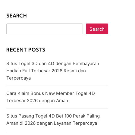
SEARCH
Search
RECENT POSTS
Situs Togel 3D dan 4D dengan Pembayaran
Hadiah Full Terbesar 2026 Resmi dan
Terpercaya
Cara Klaim Bonus New Member Togel 4D
Terbesar 2026 dengan Aman
Situs Pasang Togel 4D Bet 100 Perak Paling
Aman di 2026 dengan Layanan Terpercaya