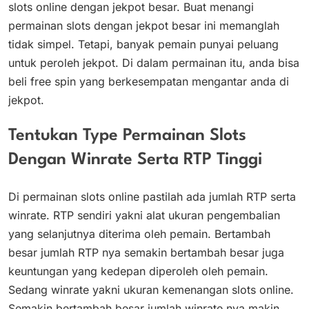
slots online dengan jekpot besar. Buat menangi
permainan slots dengan jekpot besar ini memanglah
tidak simpel. Tetapi, banyak pemain punyai peluang
untuk peroleh jekpot. Di dalam permainan itu, anda bisa
beli free spin yang berkesempatan mengantar anda di
jekpot.
Tentukan Type Permainan Slots
Dengan Winrate Serta RTP Tinggi
Di permainan slots online pastilah ada jumlah RTP serta
winrate. RTP sendiri yakni alat ukuran pengembalian
yang selanjutnya diterima oleh pemain. Bertambah
besar jumlah RTP nya semakin bertambah besar juga
keuntungan yang kedepan diperoleh oleh pemain.
Sedang winrate yakni ukuran kemenangan slots online.
Semakin bertambah besar jumlah winrate nya makin