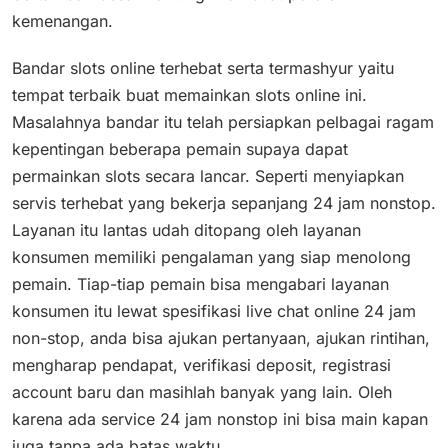
kemenangan.
Bandar slots online terhebat serta termashyur yaitu
tempat terbaik buat memainkan slots online ini.
Masalahnya bandar itu telah persiapkan pelbagai ragam
kepentingan beberapa pemain supaya dapat
permainkan slots secara lancar. Seperti menyiapkan
servis terhebat yang bekerja sepanjang 24 jam nonstop.
Layanan itu lantas udah ditopang oleh layanan
konsumen memiliki pengalaman yang siap menolong
pemain. Tiap-tiap pemain bisa mengabari layanan
konsumen itu lewat spesifikasi live chat online 24 jam
non-stop, anda bisa ajukan pertanyaan, ajukan rintihan,
mengharap pendapat, verifikasi deposit, registrasi
account baru dan masihlah banyak yang lain. Oleh
karena ada service 24 jam nonstop ini bisa main kapan
juga tanpa ada batas waktu.