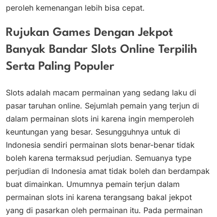
peroleh kemenangan lebih bisa cepat.
Rujukan Games Dengan Jekpot
Banyak Bandar Slots Online Terpilih
Serta Paling Populer
Slots adalah macam permainan yang sedang laku di
pasar taruhan online. Sejumlah pemain yang terjun di
dalam permainan slots ini karena ingin memperoleh
keuntungan yang besar. Sesungguhnya untuk di
Indonesia sendiri permainan slots benar-benar tidak
boleh karena termaksud perjudian. Semuanya type
perjudian di Indonesia amat tidak boleh dan berdampak
buat dimainkan. Umumnya pemain terjun dalam
permainan slots ini karena terangsang bakal jekpot
yang di pasarkan oleh permainan itu. Pada permainan