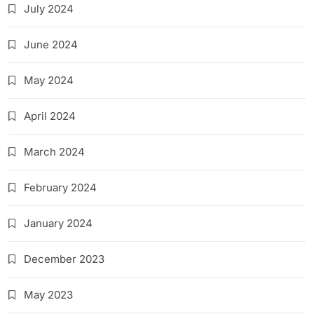
July 2024
June 2024
May 2024
April 2024
March 2024
February 2024
January 2024
December 2023
May 2023