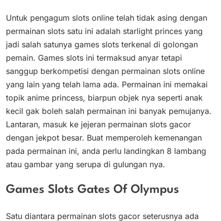
Untuk pengagum slots online telah tidak asing dengan
permainan slots satu ini adalah starlight princes yang
jadi salah satunya games slots terkenal di golongan
pemain. Games slots ini termaksud anyar tetapi
sanggup berkompetisi dengan permainan slots online
yang lain yang telah lama ada. Permainan ini memakai
topik anime princess, biarpun objek nya seperti anak
kecil gak boleh salah permainan ini banyak pemujanya.
Lantaran, masuk ke jejeran permainan slots gacor
dengan jekpot besar. Buat memperoleh kemenangan
pada permainan ini, anda perlu landingkan 8 lambang
atau gambar yang serupa di gulungan nya.
Games Slots Gates Of Olympus
Satu diantara permainan slots gacor seterusnya ada