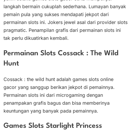
langkah bermain cukuplah sederhana. Lumayan banyak
pemain pula yang sukses mendapati jekpot dari
permainan slots ini. Jokers jewel asal dari provider slots
pragmatic. Penampilan grafis dari permainan slots ini
tak perlu dikuatirkan kembali.
Permainan Slots Cossack : The Wild
Hunt
Cossack : the wild hunt adalah games slots online
gacor yang sanggup berikan jekpot di pemainnya.
Permainan slots ini dari microgaming dengan
penampakan grafis bagus dan bisa memberinya
keuntungan yang banyak pada pemainnya.
Games Slots Starlight Princess