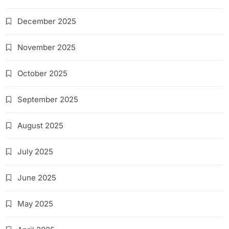
December 2025
November 2025
October 2025
September 2025
August 2025
July 2025
June 2025
May 2025