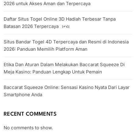
2026 untuk Akses Aman dan Terpercaya
Daftar Situs Togel Online 3D Hadiah Terbesar Tanpa
Batasan 2026 Terpercayaાન્ય
Situs Bandar Togel 4D Terpercaya dan Resmi di Indonesia
2026: Panduan Memilih Platform Aman
Etika Dan Aturan Dalam Melakukan Baccarat Squeeze Di
Meja Kasino: Panduan Lengkap Untuk Pemain
Baccarat Squeeze Online: Sensasi Kasino Nyata Dari Layar
Smartphone Anda
RECENT COMMENTS
No comments to show.