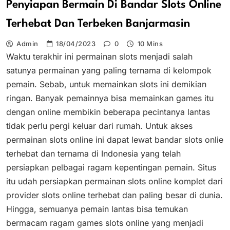
Penyiapan Bermain Di Bandar Slots Online
Terhebat Dan Terbeken Banjarmasin
Admin
18/04/2023
0
10 Mins
Waktu terakhir ini permainan slots menjadi salah
satunya permainan yang paling ternama di kelompok
pemain. Sebab, untuk memainkan slots ini demikian
ringan. Banyak pemainnya bisa memainkan games itu
dengan online membikin beberapa pecintanya lantas
tidak perlu pergi keluar dari rumah. Untuk akses
permainan slots online ini dapat lewat bandar slots onlie
terhebat dan ternama di Indonesia yang telah
persiapkan pelbagai ragam kepentingan pemain. Situs
itu udah persiapkan permainan slots online komplet dari
provider slots online terhebat dan paling besar di dunia.
Hingga, semuanya pemain lantas bisa temukan
bermacam ragam games slots online yang menjadi