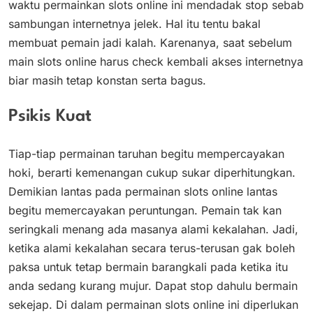
waktu permainkan slots online ini mendadak stop sebab
sambungan internetnya jelek. Hal itu tentu bakal
membuat pemain jadi kalah. Karenanya, saat sebelum
main slots online harus check kembali akses internetnya
biar masih tetap konstan serta bagus.
Psikis Kuat
Tiap-tiap permainan taruhan begitu mempercayakan
hoki, berarti kemenangan cukup sukar diperhitungkan.
Demikian lantas pada permainan slots online lantas
begitu memercayakan peruntungan. Pemain tak kan
seringkali menang ada masanya alami kekalahan. Jadi,
ketika alami kekalahan secara terus-terusan gak boleh
paksa untuk tetap bermain barangkali pada ketika itu
anda sedang kurang mujur. Dapat stop dahulu bermain
sekejap. Di dalam permainan slots online ini diperlukan