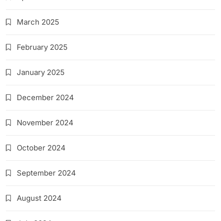
March 2025
February 2025
January 2025
December 2024
November 2024
October 2024
September 2024
August 2024