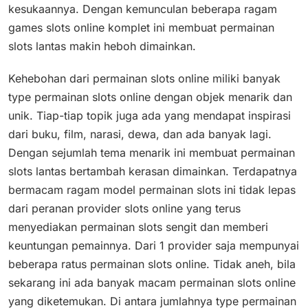
kesukaannya. Dengan kemunculan beberapa ragam
games slots online komplet ini membuat permainan
slots lantas makin heboh dimainkan.
Kehebohan dari permainan slots online miliki banyak
type permainan slots online dengan objek menarik dan
unik. Tiap-tiap topik juga ada yang mendapat inspirasi
dari buku, film, narasi, dewa, dan ada banyak lagi.
Dengan sejumlah tema menarik ini membuat permainan
slots lantas bertambah kerasan dimainkan. Terdapatnya
bermacam ragam model permainan slots ini tidak lepas
dari peranan provider slots online yang terus
menyediakan permainan slots sengit dan memberi
keuntungan pemainnya. Dari 1 provider saja mempunyai
beberapa ratus permainan slots online. Tidak aneh, bila
sekarang ini ada banyak macam permainan slots online
yang diketemukan. Di antara jumlahnya type permainan