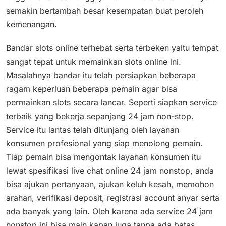
semakin bertambah besar kesempatan buat peroleh
kemenangan.
Bandar slots online terhebat serta terbeken yaitu tempat
sangat tepat untuk memainkan slots online ini.
Masalahnya bandar itu telah persiapkan beberapa
ragam keperluan beberapa pemain agar bisa
permainkan slots secara lancar. Seperti siapkan service
terbaik yang bekerja sepanjang 24 jam non-stop.
Service itu lantas telah ditunjang oleh layanan
konsumen profesional yang siap menolong pemain.
Tiap pemain bisa mengontak layanan konsumen itu
lewat spesifikasi live chat online 24 jam nonstop, anda
bisa ajukan pertanyaan, ajukan keluh kesah, memohon
arahan, verifikasi deposit, registrasi account anyar serta
ada banyak yang lain. Oleh karena ada service 24 jam
nonstop ini bisa main kapan juga tanpa ada batas