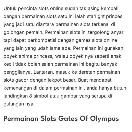
Untuk pencinta slots online sudah tak asing kembali
dengan permainan slots satu ini ialah starlight princes
yang jadi satu diantara permainan slots terkenal di
golongan pemain. Permainan slots ini tergolong anyar
tapi dapat berkompetisi dengan games slots online
yang lain yang udah lama ada. Permainan ini gunakan
obyek anime princess, walau obyek nya seperti anak
kecil tidak boleh salah permainan ini begitu banyak
penggilanya. Lantaran, masuk ke deretan permainan
slots gacor dengan jekpot besar. Buat mendapat
kemenangan di dalam permainan ini, anda hanya butuh
landingkan 8 simbol atau gambar yang serupa di
gulungan nya.
Permainan Slots Gates Of Olympus