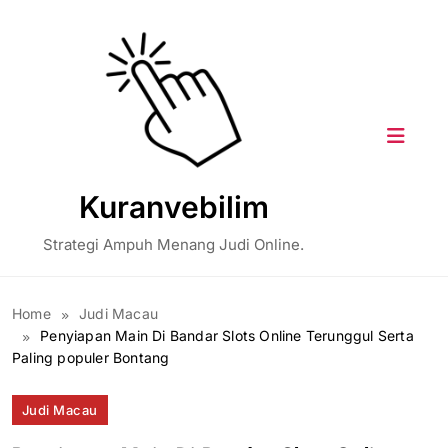
Skip
to
content
Kuranvebilim
Strategi Ampuh Menang Judi Online.
Home
Judi Macau
Penyiapan Main Di Bandar Slots Online Terunggul Serta
Paling populer Bontang
Judi Macau