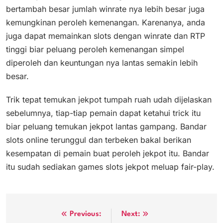
bertambah besar jumlah winrate nya lebih besar juga
kemungkinan peroleh kemenangan. Karenanya, anda
juga dapat memainkan slots dengan winrate dan RTP
tinggi biar peluang peroleh kemenangan simpel
diperoleh dan keuntungan nya lantas semakin lebih
besar.
Trik tepat temukan jekpot tumpah ruah udah dijelaskan
sebelumnya, tiap-tiap pemain dapat ketahui trick itu
biar peluang temukan jekpot lantas gampang. Bandar
slots online terunggul dan terbeken bakal berikan
kesempatan di pemain buat peroleh jekpot itu. Bandar
itu sudah sediakan games slots jekpot meluap fair-play.
Post
Previous:
Next: