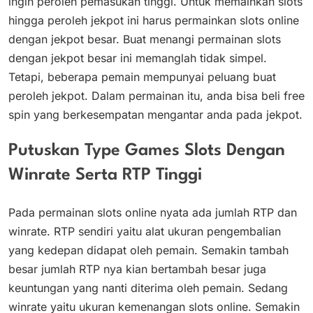
ingin peroleh pemasukan tinggi. Untuk memainkan slots
hingga peroleh jekpot ini harus permainkan slots online
dengan jekpot besar. Buat menangi permainan slots
dengan jekpot besar ini memanglah tidak simpel.
Tetapi, beberapa pemain mempunyai peluang buat
peroleh jekpot. Dalam permainan itu, anda bisa beli free
spin yang berkesempatan mengantar anda pada jekpot.
Putuskan Type Games Slots Dengan
Winrate Serta RTP Tinggi
Pada permainan slots online nyata ada jumlah RTP dan
winrate. RTP sendiri yaitu alat ukuran pengembalian
yang kedepan didapat oleh pemain. Semakin tambah
besar jumlah RTP nya kian bertambah besar juga
keuntungan yang nanti diterima oleh pemain. Sedang
winrate yaitu ukuran kemenangan slots online. Semakin