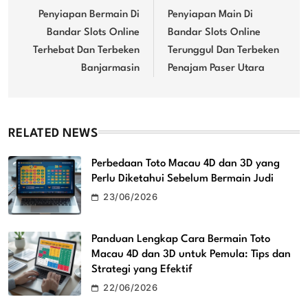
navigation
Penyiapan Bermain Di
Penyiapan Main Di
Bandar Slots Online
Bandar Slots Online
Terhebat Dan Terbeken
Terunggul Dan Terbeken
Banjarmasin
Penajam Paser Utara
RELATED NEWS
Perbedaan Toto Macau 4D dan 3D yang
Perlu Diketahui Sebelum Bermain Judi
23/06/2026
Panduan Lengkap Cara Bermain Toto
Macau 4D dan 3D untuk Pemula: Tips dan
Strategi yang Efektif
22/06/2026