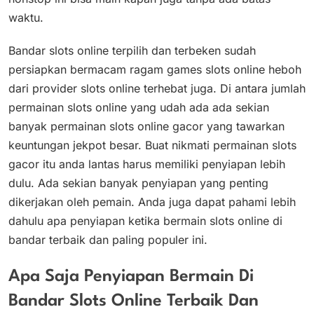
waktu.
Bandar slots online terpilih dan terbeken sudah
persiapkan bermacam ragam games slots online heboh
dari provider slots online terhebat juga. Di antara jumlah
permainan slots online yang udah ada ada sekian
banyak permainan slots online gacor yang tawarkan
keuntungan jekpot besar. Buat nikmati permainan slots
gacor itu anda lantas harus memiliki penyiapan lebih
dulu. Ada sekian banyak penyiapan yang penting
dikerjakan oleh pemain. Anda juga dapat pahami lebih
dahulu apa penyiapan ketika bermain slots online di
bandar terbaik dan paling populer ini.
Apa Saja Penyiapan Bermain Di
Bandar Slots Online Terbaik Dan