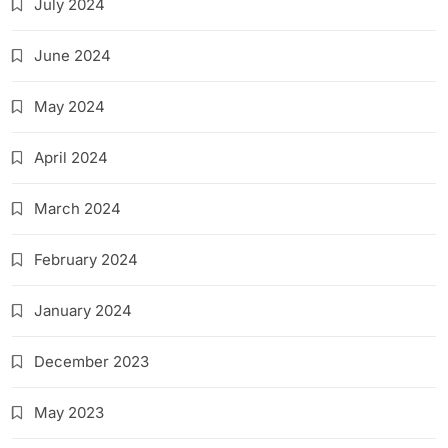
July 2024
June 2024
May 2024
April 2024
March 2024
February 2024
January 2024
December 2023
May 2023