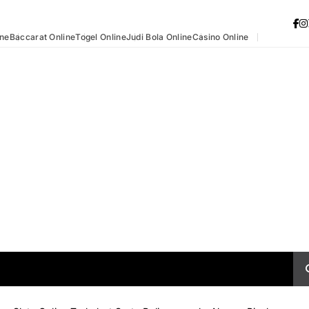
ine
Baccarat Online
Togel Online
Judi Bola Online
Casino Online