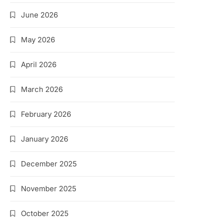
June 2026
May 2026
April 2026
March 2026
February 2026
January 2026
December 2025
November 2025
October 2025