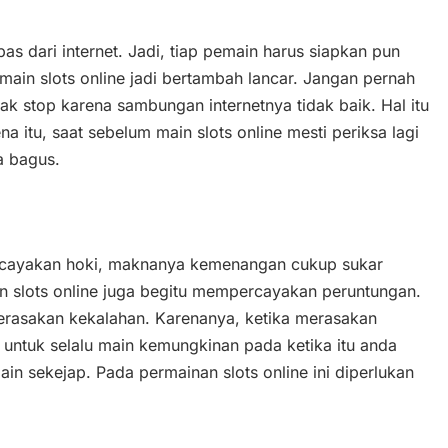
pas dari internet. Jadi, tiap pemain harus siapkan pun
 main slots online jadi bertambah lancar. Jangan pernah
k stop karena sambungan internetnya tidak baik. Hal itu
a itu, saat sebelum main slots online mesti periksa lagi
a bagus.
rcayakan hoki, maknanya kemenangan cukup sukar
an slots online juga begitu mempercayakan peruntungan.
rasakan kekalahan. Karenanya, ketika merasakan
 untuk selalu main kemungkinan pada ketika itu anda
in sekejap. Pada permainan slots online ini diperlukan