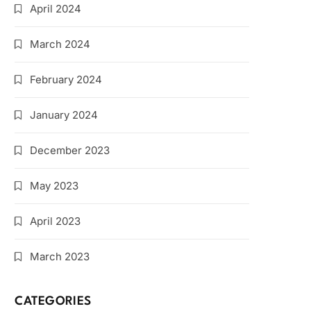
April 2024
March 2024
February 2024
January 2024
December 2023
May 2023
April 2023
March 2023
CATEGORIES