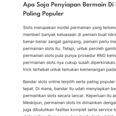
Apa Saja Penyiapan Bermain Di 
Paling Populer
Slots merupakan model permainan yang terkena
memberi banyak keluasaan di pemain buat nikma
benar-benar sangat gampang, pemain perlu m
permainan slots itu. Tetapi, untuk peroleh gam
permainan slots pula punya prosedur RNG kem
perrmainan slots nya cukup susah diperkiraka
trick terhebat untuk temukan kemenangan pada p
Bandar slots online terpilih serta paling popul
tepat. Di mana, bandar itu udah menyiapkan b
permainkan slots secara lancar. Keperluan itu an
Meskipun, permainan slots ini dimainkan denga
juga dibutuhkan faslitas komplet serta service 