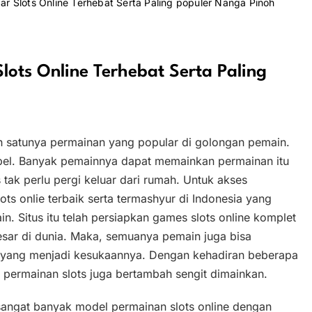
r Slots Online Terhebat Serta Paling populer Nanga Pinoh
lots Online Terhebat Serta Paling
lah satunya permainan yang popular di golongan pemain.
mpel. Banyak pemainnya dapat memainkan permainan itu
tak perlu pergi keluar dari rumah. Untuk akses
lots onlie terbaik serta termashyur di Indonesia yang
. Situs itu telah persiapkan games slots online komplet
 besar di dunia. Maka, semuanya pemain juga bisa
e yang menjadi kesukaannya. Dengan kehadiran beberapa
 permainan slots juga bertambah sengit dimainkan.
sangat banyak model permainan slots online dengan