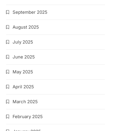
September 2025
August 2025
July 2025
June 2025
May 2025
April 2025
March 2025
February 2025