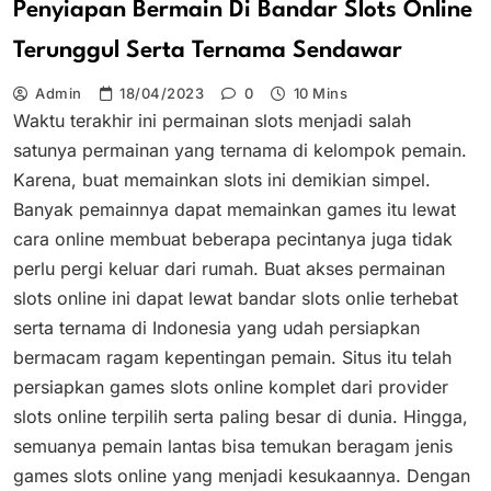
Penyiapan Bermain Di Bandar Slots Online
Terunggul Serta Ternama Sendawar
Admin
18/04/2023
0
10 Mins
Waktu terakhir ini permainan slots menjadi salah
satunya permainan yang ternama di kelompok pemain.
Karena, buat memainkan slots ini demikian simpel.
Banyak pemainnya dapat memainkan games itu lewat
cara online membuat beberapa pecintanya juga tidak
perlu pergi keluar dari rumah. Buat akses permainan
slots online ini dapat lewat bandar slots onlie terhebat
serta ternama di Indonesia yang udah persiapkan
bermacam ragam kepentingan pemain. Situs itu telah
persiapkan games slots online komplet dari provider
slots online terpilih serta paling besar di dunia. Hingga,
semuanya pemain lantas bisa temukan beragam jenis
games slots online yang menjadi kesukaannya. Dengan