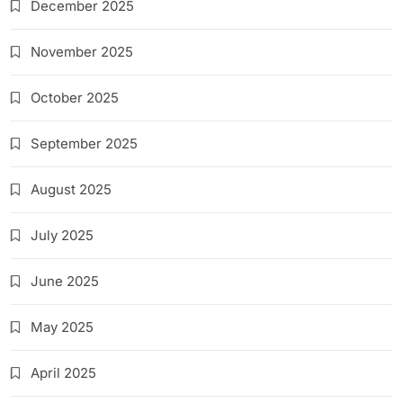
December 2025
November 2025
October 2025
September 2025
August 2025
July 2025
June 2025
May 2025
April 2025