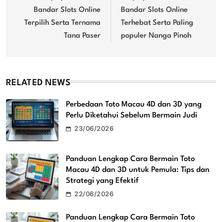
Bandar Slots Online
Bandar Slots Online
Terpilih Serta Ternama
Terhebat Serta Paling
Tana Paser
populer Nanga Pinoh
RELATED NEWS
Perbedaan Toto Macau 4D dan 3D yang
Perlu Diketahui Sebelum Bermain Judi
23/06/2026
Panduan Lengkap Cara Bermain Toto
Macau 4D dan 3D untuk Pemula: Tips dan
Strategi yang Efektif
22/06/2026
Panduan Lengkap Cara Bermain Toto