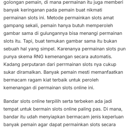
golongan pemain, di mana permainan itu juga memberi
banyak keringanan pada pemain buat nikmati
permainan slots ini. Metode permainkan slots amat
gampang sekali, pemain hanya butuh memperoleh
gambar sama di gulungannya bisa menangi permainan
slots itu. Tapi, buat temukan gambar sama itu bukan
sebuah hal yang simpel. Karenanya permainan slots pun
punya skema RNG kemenangan secara automatis.
Kadang perputaran dari perrmainan slots nya cukup
sukar diramalkan. Banyak pemain mesti memanfaatkan
bermacam ragam kiat terbaik untuk peroleh
kemenangan di permainan slots online ini.
Bandar slots online terpilih serta terbeken ada jadi
tempat untuk bermain slots online paling pas. Di mana,
bandar itu udah menyiapkan bermacam jenis keperluan
banyak pemain agar dapat permainkan slots secara