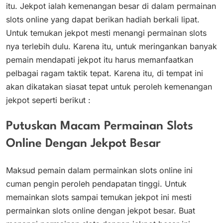
itu. Jekpot ialah kemenangan besar di dalam permainan
slots online yang dapat berikan hadiah berkali lipat.
Untuk temukan jekpot mesti menangi permainan slots
nya terlebih dulu. Karena itu, untuk meringankan banyak
pemain mendapati jekpot itu harus memanfaatkan
pelbagai ragam taktik tepat. Karena itu, di tempat ini
akan dikatakan siasat tepat untuk peroleh kemenangan
jekpot seperti berikut :
Putuskan Macam Permainan Slots
Online Dengan Jekpot Besar
Maksud pemain dalam permainkan slots online ini
cuman pengin peroleh pendapatan tinggi. Untuk
memainkan slots sampai temukan jekpot ini mesti
permainkan slots online dengan jekpot besar. Buat