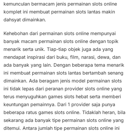
kemunculan bermacam jenis permainan slots online
komplet ini membuat permainan slots lantas makin
dahsyat dimainkan.
Kehebohan dari permainan slots online mempunyai
banyak macam permainan slots online dengan topik
menarik serta unik. Tiap-tiap objek juga ada yang
mendapat inspirasi dari buku, film, narasi, dewa, dan
ada banyak yang lain. Dengan beberapa tema menarik
ini membuat permainan slots lantas bertambah senang
dimainkan. Ada beragam jenis model permainan slots
ini tidak lepas dari peranan provider slots online yang
terus menyuguhkan games slots hebat serta memberi
keuntungan pemainnya. Dari 1 provider saja punya
beberapa ratus games slots online. Tidaklah heran, bila
sekarang ada banyak tipe permainan slots online yang
ditemui. Antara jumlah tipe permainan slots online ini