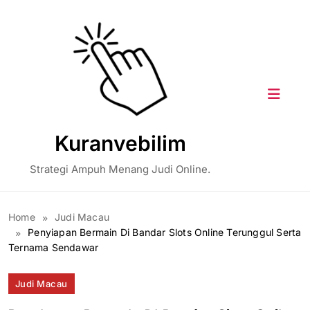
Skip
to
content
Kuranvebilim
Strategi Ampuh Menang Judi Online.
Home
Judi Macau
Penyiapan Bermain Di Bandar Slots Online Terunggul Serta
Ternama Sendawar
Judi Macau