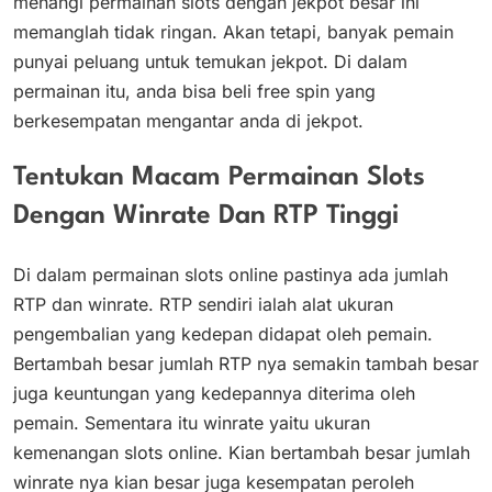
menangi permainan slots dengan jekpot besar ini
memanglah tidak ringan. Akan tetapi, banyak pemain
punyai peluang untuk temukan jekpot. Di dalam
permainan itu, anda bisa beli free spin yang
berkesempatan mengantar anda di jekpot.
Tentukan Macam Permainan Slots
Dengan Winrate Dan RTP Tinggi
Di dalam permainan slots online pastinya ada jumlah
RTP dan winrate. RTP sendiri ialah alat ukuran
pengembalian yang kedepan didapat oleh pemain.
Bertambah besar jumlah RTP nya semakin tambah besar
juga keuntungan yang kedepannya diterima oleh
pemain. Sementara itu winrate yaitu ukuran
kemenangan slots online. Kian bertambah besar jumlah
winrate nya kian besar juga kesempatan peroleh