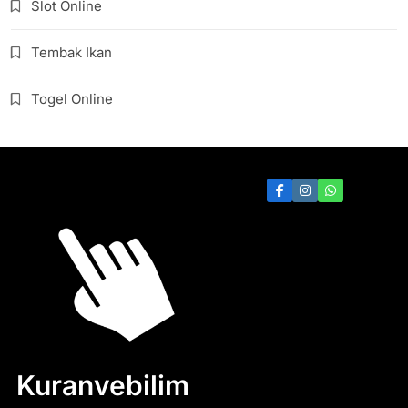
Slot Online
Tembak Ikan
Togel Online
Kuranvebilim