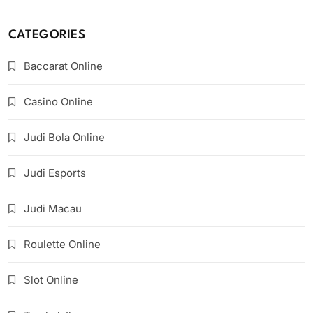
CATEGORIES
Baccarat Online
Casino Online
Judi Bola Online
Judi Esports
Judi Macau
Roulette Online
Slot Online