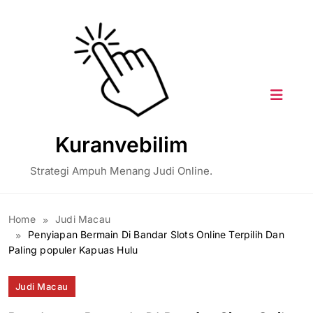
Skip
to
content
Kuranvebilim
Strategi Ampuh Menang Judi Online.
Home
Judi Macau
Penyiapan Bermain Di Bandar Slots Online Terpilih Dan
Paling populer Kapuas Hulu
Judi Macau