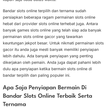
Bandar slots online terpilih dan ternama sudah
persiapkan beberapa ragam permainan slots online
hebat dari provider slots online terhebat juga. Antara
banyak games slots online yang telah siap ada banyak
permainan slots online gacor yang tawarkan
keuntungan jekpot besar. Untuk nikmati permainan slots
gacor itu anda juga mesti banyak memiliki penyiapan
lebih dahulu. Ada banyak penyiapan yang penting
dikerjakan oleh pemain. Anda juga dapat pahami lebih
dulu apa penyiapan ketika bermain slots online di
bandar terpilih dan paling populer ini.
Apa Saja Penyiapan Bermain Di
Bandar Slots Online Terbaik Serta
Ternama