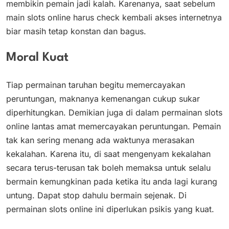
membikin pemain jadi kalah. Karenanya, saat sebelum
main slots online harus check kembali akses internetnya
biar masih tetap konstan dan bagus.
Moral Kuat
Tiap permainan taruhan begitu memercayakan
peruntungan, maknanya kemenangan cukup sukar
diperhitungkan. Demikian juga di dalam permainan slots
online lantas amat memercayakan peruntungan. Pemain
tak kan sering menang ada waktunya merasakan
kekalahan. Karena itu, di saat mengenyam kekalahan
secara terus-terusan tak boleh memaksa untuk selalu
bermain kemungkinan pada ketika itu anda lagi kurang
untung. Dapat stop dahulu bermain sejenak. Di
permainan slots online ini diperlukan psikis yang kuat.