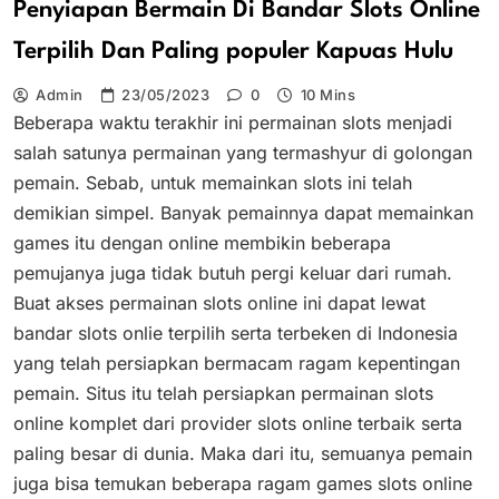
Penyiapan Bermain Di Bandar Slots Online
Terpilih Dan Paling populer Kapuas Hulu
Admin
23/05/2023
0
10 Mins
Beberapa waktu terakhir ini permainan slots menjadi
salah satunya permainan yang termashyur di golongan
pemain. Sebab, untuk memainkan slots ini telah
demikian simpel. Banyak pemainnya dapat memainkan
games itu dengan online membikin beberapa
pemujanya juga tidak butuh pergi keluar dari rumah.
Buat akses permainan slots online ini dapat lewat
bandar slots onlie terpilih serta terbeken di Indonesia
yang telah persiapkan bermacam ragam kepentingan
pemain. Situs itu telah persiapkan permainan slots
online komplet dari provider slots online terbaik serta
paling besar di dunia. Maka dari itu, semuanya pemain
juga bisa temukan beberapa ragam games slots online