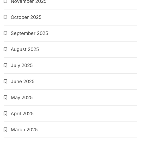
November 2025
October 2025
September 2025
August 2025
July 2025
June 2025
May 2025
April 2025
March 2025