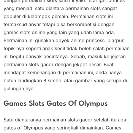
dengan permainan slots satu ini yakni starlight princes
yang menjadi satu diantara permainan slots sangat
populer di kelompok pemain. Permainan slots ini
termaksud anyar tetapi bisa berkompetisi dengan
games slots online yang lain yang udah lama ada.
Permainan ini gunakan obyek anime princess, biarpun
topik nya seperti anak kecil tidak boleh salah permainan
ini begitu banyak pecintanya. Sebab, masuk ke jejeran
permainan slots gacor dengan jekpot besar. Buat
mendapat kemenangan di permainan ini, anda hanya
butuh landingkan 8 simbol atau gambar yang serupa di
gulungan nya.
Games Slots Gates Of Olympus
Satu diantaranya permainan slots gacor setelah itu ada
gates of Olympus yang seringkali dimainkan. Games