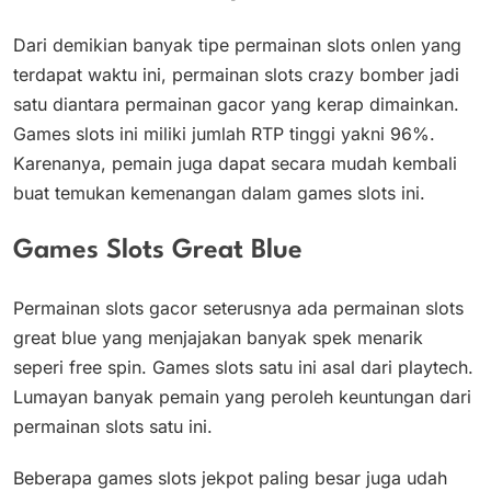
Dari demikian banyak tipe permainan slots onlen yang
terdapat waktu ini, permainan slots crazy bomber jadi
satu diantara permainan gacor yang kerap dimainkan.
Games slots ini miliki jumlah RTP tinggi yakni 96%.
Karenanya, pemain juga dapat secara mudah kembali
buat temukan kemenangan dalam games slots ini.
Games Slots Great Blue
Permainan slots gacor seterusnya ada permainan slots
great blue yang menjajakan banyak spek menarik
seperi free spin. Games slots satu ini asal dari playtech.
Lumayan banyak pemain yang peroleh keuntungan dari
permainan slots satu ini.
Beberapa games slots jekpot paling besar juga udah