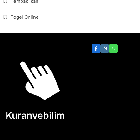
Tembak Ikan
Togel Online
Kuranvebilim