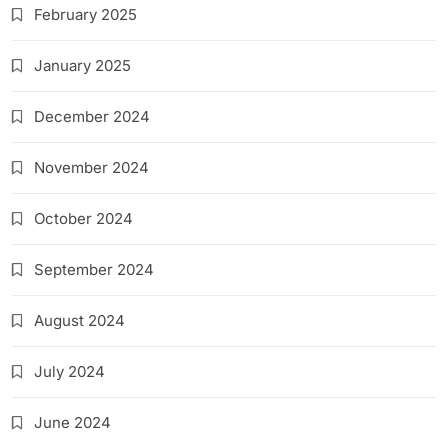
February 2025
January 2025
December 2024
November 2024
October 2024
September 2024
August 2024
July 2024
June 2024