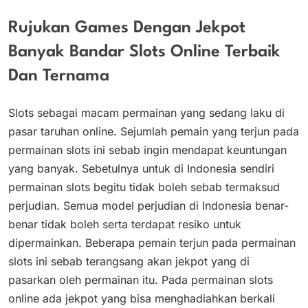
Rujukan Games Dengan Jekpot
Banyak Bandar Slots Online Terbaik
Dan Ternama
Slots sebagai macam permainan yang sedang laku di
pasar taruhan online. Sejumlah pemain yang terjun pada
permainan slots ini sebab ingin mendapat keuntungan
yang banyak. Sebetulnya untuk di Indonesia sendiri
permainan slots begitu tidak boleh sebab termaksud
perjudian. Semua model perjudian di Indonesia benar-
benar tidak boleh serta terdapat resiko untuk
dipermainkan. Beberapa pemain terjun pada permainan
slots ini sebab terangsang akan jekpot yang di
pasarkan oleh permainan itu. Pada permainan slots
online ada jekpot yang bisa menghadiahkan berkali