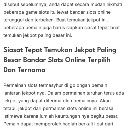
disebut sebelumnya, anda dapat secara mudah nikmati
beberapa game slots itu lewat bandar slots online
terunggul dan terbeken. Buat temukan jekpot ini,
beberapa pemain juga harus siapkan siasat tepat buat
temukan jekpot paling besar ini.
Siasat Tepat Temukan Jekpot Paling
Besar Bandar Slots Online Terpilih
Dan Ternama
Permainan slots termasyhur di golongan pemain
lantaran jekpot nya. Dalam permainan taruhan terus ada
jekpot yang dapat diterima oleh pemainnya. Akan
tetapi, jekpot dari permainan slots online ini berasa
istimewa karena jumlah keuntungan nya begitu besar.
Pemain dapat memperoleh hadiah berkali lipat dari