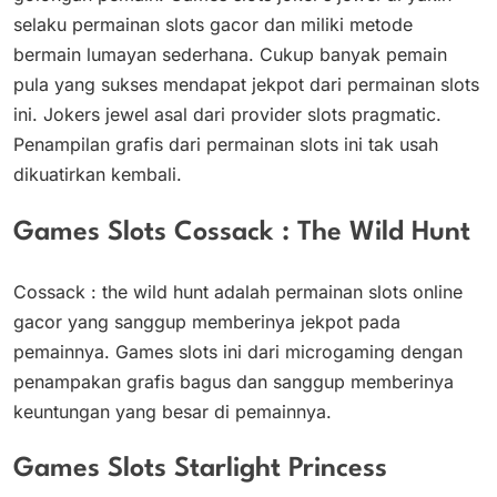
selaku permainan slots gacor dan miliki metode
bermain lumayan sederhana. Cukup banyak pemain
pula yang sukses mendapat jekpot dari permainan slots
ini. Jokers jewel asal dari provider slots pragmatic.
Penampilan grafis dari permainan slots ini tak usah
dikuatirkan kembali.
Games Slots Cossack : The Wild Hunt
Cossack : the wild hunt adalah permainan slots online
gacor yang sanggup memberinya jekpot pada
pemainnya. Games slots ini dari microgaming dengan
penampakan grafis bagus dan sanggup memberinya
keuntungan yang besar di pemainnya.
Games Slots Starlight Princess