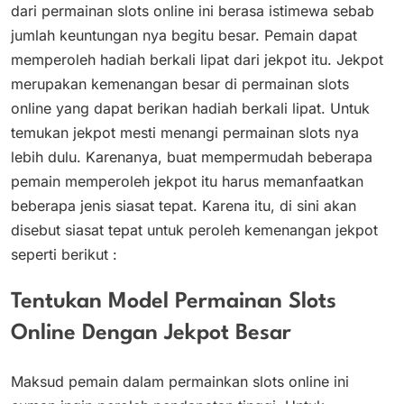
dari permainan slots online ini berasa istimewa sebab
jumlah keuntungan nya begitu besar. Pemain dapat
memperoleh hadiah berkali lipat dari jekpot itu. Jekpot
merupakan kemenangan besar di permainan slots
online yang dapat berikan hadiah berkali lipat. Untuk
temukan jekpot mesti menangi permainan slots nya
lebih dulu. Karenanya, buat mempermudah beberapa
pemain memperoleh jekpot itu harus memanfaatkan
beberapa jenis siasat tepat. Karena itu, di sini akan
disebut siasat tepat untuk peroleh kemenangan jekpot
seperti berikut :
Tentukan Model Permainan Slots
Online Dengan Jekpot Besar
Maksud pemain dalam permainkan slots online ini