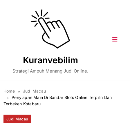
Skip
to
content
Kuranvebilim
Strategi Ampuh Menang Judi Online.
Home
Judi Macau
Penyiapan Main Di Bandar Slots Online Terpilih Dan
Terbeken Kotabaru
Judi Macau