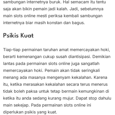
sambungan internetnya buruk. Hal semacam itu tentu
saja akan bikin pemain jadi kalah. Jadi, sebelumnya
main slots online mesti periksa kembali sambungan
internetnya biar masih konstan dan bagus.
Psikis Kuat
Tiap-tiap permainan taruhan amat memercayakan hoki,
berarti kemenangan cukup susah diantisipasi. Demikian
lantas pada permainan slots online juga sangatlah
memercayakan hoki. Pemain akan tidak seringkali
menang ada masanya mengenyam kekalahan. Karena
itu, ketika merasakan kekalahan secara terus menerus
tidak boleh paksa untuk tetap bermain kemungkinan di
ketika itu anda sedang kurang mujur. Dapat stop dahulu
main sekejap. Pada permainan slots online ini
diperlukan psikis yang kuat.