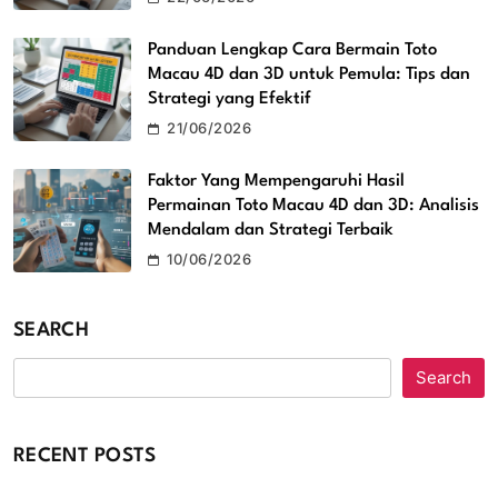
Panduan Lengkap Cara Bermain Toto
Macau 4D dan 3D untuk Pemula: Tips dan
Strategi yang Efektif
21/06/2026
Faktor Yang Mempengaruhi Hasil
Permainan Toto Macau 4D dan 3D: Analisis
Mendalam dan Strategi Terbaik
10/06/2026
SEARCH
Search
RECENT POSTS