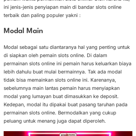
ini jenis-jenis penyiapan main di bandar slots online
terbaik dan paling populer yakni :
Modal Main
Modal sebagai satu diantaranya hal yang penting untuk
di siapkan oleh pemain slots online. Di dalam
permainan slots online ini pemain harus keluarkan biaya
lebih dahulu buat mulai bermainnya. Tak ada modal
tidak bisa memainkan slots online ini. Karenanya,
sebelumnya main lantas pemain harus menyiapkan
modal yang lumayan buat dimasukkan ke deposit.
Kedepan, modal itu dipakai buat pasang taruhan pada
permainan slots online. Bermodalkan yang cukup
peluang untuk menang juga dapat diperoleh.