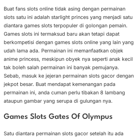
Buat fans slots online tidak asing dengan permainan
slots satu ini adalah starlight princes yang menjadi satu
diantara games slots terpopuler di golongan pemain.
Games slots ini termaksud baru akan tetapi dapat
berkompetisi dengan games slots online yang lain yang
udah lama ada. Permainan ini memanfaatkan objek
anime princess, meskipun obyek nya seperti anak kecil
tak boleh salah permainan ini banyak pemujanya.
Sebab, masuk ke jejeran permainan slots gacor dengan
jekpot besar. Buat mendapat kemenangan pada
permainan ini, anda cuman perlu tibakan 8 lambang
ataupun gambar yang serupa di gulungan nya.
Games Slots Gates Of Olympus
Satu diantara permainan slots gacor setelah itu ada