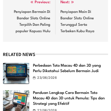
Post
Previous:
Next:
navigation
Penyiapan Bermain Di
Penyiapan Main Di
Bandar Slots Online
Bandar Slots Online
Terpilih Dan Paling
Terunggul Serta
populer Kapuas Hulu
Terbeken Kubu Raya
RELATED NEWS
Perbedaan Toto Macau 4D dan 3D yang
Perlu Diketahui Sebelum Bermain Judi
23/06/2026
Panduan Lengkap Cara Bermain Toto
Macau 4D dan 3D untuk Pemula: Tips dan
Strategi yang Efektif
22/06/2026