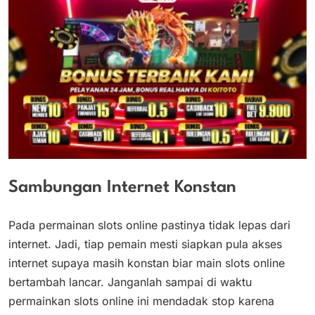
Sambungan Internet Konstan
Pada permainan slots online pastinya tidak lepas dari
internet. Jadi, tiap pemain mesti siapkan pula akses
internet supaya masih konstan biar main slots online
bertambah lancar. Janganlah sampai di waktu
permainkan slots online ini mendadak stop karena