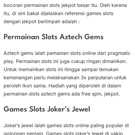
bocoran permainan slots jekpot besar itu. Oleh karena
itu, di sini bakal dijelaskan referensi games slots
dengan jekpot berlimpah adalah :
Permainan Slots Aztech Gems
Aztech gems ialah pemainan slots online dari pragmatic
play. Permainan slots ini juga cukup ringan dimainkan.
Untuk memainkan slots ini hingga sampai temukan
kemenangan perlu melaksanakan 3x perputaran untuk
peroleh ikon sama. Hadiah yang diperoleh di dalam
permainan slots aztech gems ada free spin, jekpot.
Games Slots Joker’s Jewel
Joker’s jewel ialah games slots online paling populer di
golongan pemain. Games slots joker’s jewel di yakin