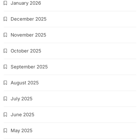
January 2026
December 2025
November 2025
October 2025
September 2025
August 2025
July 2025
June 2025
May 2025