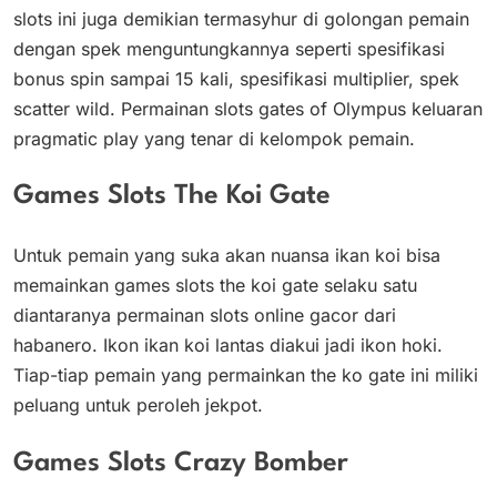
slots ini juga demikian termasyhur di golongan pemain
dengan spek menguntungkannya seperti spesifikasi
bonus spin sampai 15 kali, spesifikasi multiplier, spek
scatter wild. Permainan slots gates of Olympus keluaran
pragmatic play yang tenar di kelompok pemain.
Games Slots The Koi Gate
Untuk pemain yang suka akan nuansa ikan koi bisa
memainkan games slots the koi gate selaku satu
diantaranya permainan slots online gacor dari
habanero. Ikon ikan koi lantas diakui jadi ikon hoki.
Tiap-tiap pemain yang permainkan the ko gate ini miliki
peluang untuk peroleh jekpot.
Games Slots Crazy Bomber