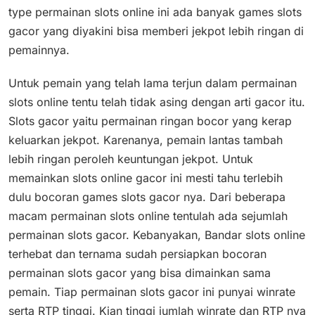
type permainan slots online ini ada banyak games slots
gacor yang diyakini bisa memberi jekpot lebih ringan di
pemainnya.
Untuk pemain yang telah lama terjun dalam permainan
slots online tentu telah tidak asing dengan arti gacor itu.
Slots gacor yaitu permainan ringan bocor yang kerap
keluarkan jekpot. Karenanya, pemain lantas tambah
lebih ringan peroleh keuntungan jekpot. Untuk
memainkan slots online gacor ini mesti tahu terlebih
dulu bocoran games slots gacor nya. Dari beberapa
macam permainan slots online tentulah ada sejumlah
permainan slots gacor. Kebanyakan, Bandar slots online
terhebat dan ternama sudah persiapkan bocoran
permainan slots gacor yang bisa dimainkan sama
pemain. Tiap permainan slots gacor ini punyai winrate
serta RTP tinggi. Kian tinggi jumlah winrate dan RTP nya