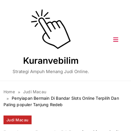
Skip
to
content
Kuranvebilim
Strategi Ampuh Menang Judi Online.
Home
Judi Macau
Penyiapan Bermain Di Bandar Slots Online Terpilih Dan
Paling populer Tanjung Redeb
Judi Macau