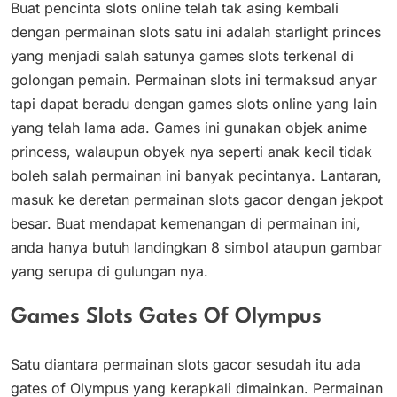
Buat pencinta slots online telah tak asing kembali
dengan permainan slots satu ini adalah starlight princes
yang menjadi salah satunya games slots terkenal di
golongan pemain. Permainan slots ini termaksud anyar
tapi dapat beradu dengan games slots online yang lain
yang telah lama ada. Games ini gunakan objek anime
princess, walaupun obyek nya seperti anak kecil tidak
boleh salah permainan ini banyak pecintanya. Lantaran,
masuk ke deretan permainan slots gacor dengan jekpot
besar. Buat mendapat kemenangan di permainan ini,
anda hanya butuh landingkan 8 simbol ataupun gambar
yang serupa di gulungan nya.
Games Slots Gates Of Olympus
Satu diantara permainan slots gacor sesudah itu ada
gates of Olympus yang kerapkali dimainkan. Permainan