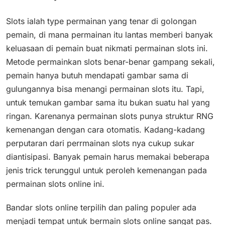
Slots ialah type permainan yang tenar di golongan
pemain, di mana permainan itu lantas memberi banyak
keluasaan di pemain buat nikmati permainan slots ini.
Metode permainkan slots benar-benar gampang sekali,
pemain hanya butuh mendapati gambar sama di
gulungannya bisa menangi permainan slots itu. Tapi,
untuk temukan gambar sama itu bukan suatu hal yang
ringan. Karenanya permainan slots punya struktur RNG
kemenangan dengan cara otomatis. Kadang-kadang
perputaran dari perrmainan slots nya cukup sukar
diantisipasi. Banyak pemain harus memakai beberapa
jenis trick terunggul untuk peroleh kemenangan pada
permainan slots online ini.
Bandar slots online terpilih dan paling populer ada
menjadi tempat untuk bermain slots online sangat pas.