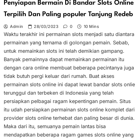
Penyiapan Bermain Di Bandar Slots Online
Terpilih Dan Paling populer Tanjung Redeb
Admin
28/03/2023
0
10 Mins
Waktu terakhir ini permainan slots menjadi satu diantara
permainan yang ternama di golongan pemain. Sebab,
untuk memainkan slots ini telah demikian gampang.
Banyak pemainnya dapat memainkan permainan itu
dengan cara online membuat beberapa pecintanya juga
tidak butuh pergi keluar dari rumah. Buat akses
permainan slots online ini dapat lewat bandar slots onlie
terunggul dan terbeken di Indonesia yang telah
persiapkan pelbagai ragam kepentingan pemain. Situs
itu udah persiapkan permainan slots online komplet dari
provider slots online terhebat dan paling besar di dunia.
Maka dari itu, semuanya pemain lantas bisa
mendapatkan beberapa ragam games slots online yang