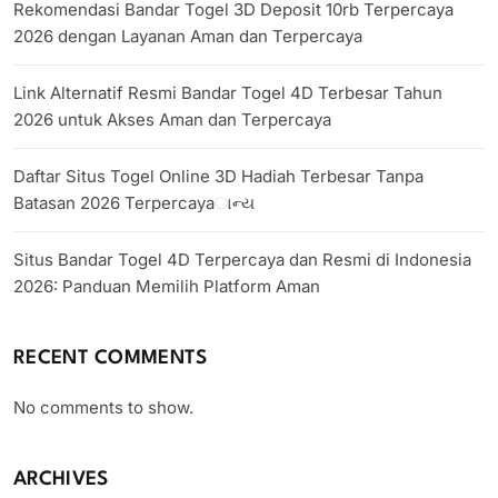
Rekomendasi Bandar Togel 3D Deposit 10rb Terpercaya
2026 dengan Layanan Aman dan Terpercaya
Link Alternatif Resmi Bandar Togel 4D Terbesar Tahun
2026 untuk Akses Aman dan Terpercaya
Daftar Situs Togel Online 3D Hadiah Terbesar Tanpa
Batasan 2026 Terpercayaાન્ય
Situs Bandar Togel 4D Terpercaya dan Resmi di Indonesia
2026: Panduan Memilih Platform Aman
RECENT COMMENTS
No comments to show.
ARCHIVES