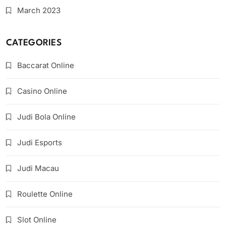
March 2023
CATEGORIES
Baccarat Online
Casino Online
Judi Bola Online
Judi Esports
Judi Macau
Roulette Online
Slot Online