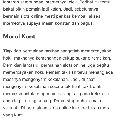
lantaran sambungan internetnya jelek. Perihal itu tentu
bakal bikin pemain jadi kalah. Jadi, sebelumnya
bermain slots online mesti periksa kembali akses
internetnya supaya masih konstan dan bagus.
Moral Kuat
Tiap-tiap permainan taruhan sangatlah memercayakan
hoki, maknanya kemenangan cukup sukar diramalkan.
Demikian lantas di permainan slots online juga begitu
memercayakan hoki. Pemain tak kan terus menang ada
masanya mengenyam kekalahan. Jadi, di saat
mengenyam kekalahan secara tak henti tak boleh
memaksa untuk tetap main barangkali pada ketika itu
anda lagi kurang untung. Dapat stop dahulu main
sejenak. Di permainan slots online ini diperlukan moral
yang kuat.