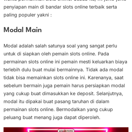
penyiapan main di bandar slots online terbaik serta
paling populer yakni :
Modal Main
Modal adalah salah satunya soal yang sangat perlu
untuk di siapkan oleh pemain slots online. Pada
permainan slots online ini pemain mesti keluarkan biaya
terlebih dulu buat mulai bermainnya. Tidak ada modal
tidak bisa memainkan slots online ini. Karenanya, saat
sebelum bermain juga pemain harus persiapkan modal
yang cukup buat dimasukkan ke deposit. Selanjutnya,
modal itu dipakai buat pasang taruhan di dalam
permainan slots online. Bermodalkan yang cukup
peluang buat menang juga dapat diperoleh.