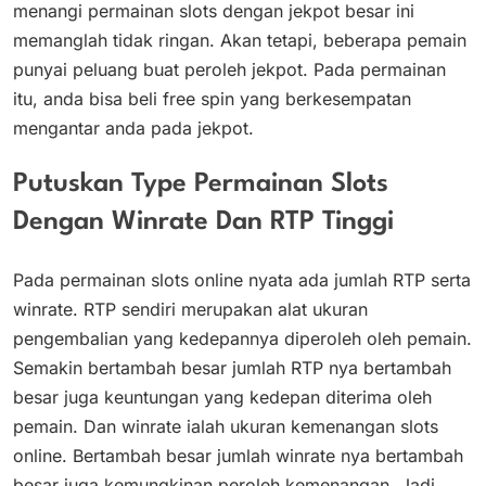
menangi permainan slots dengan jekpot besar ini
memanglah tidak ringan. Akan tetapi, beberapa pemain
punyai peluang buat peroleh jekpot. Pada permainan
itu, anda bisa beli free spin yang berkesempatan
mengantar anda pada jekpot.
Putuskan Type Permainan Slots
Dengan Winrate Dan RTP Tinggi
Pada permainan slots online nyata ada jumlah RTP serta
winrate. RTP sendiri merupakan alat ukuran
pengembalian yang kedepannya diperoleh oleh pemain.
Semakin bertambah besar jumlah RTP nya bertambah
besar juga keuntungan yang kedepan diterima oleh
pemain. Dan winrate ialah ukuran kemenangan slots
online. Bertambah besar jumlah winrate nya bertambah
besar juga kemungkinan peroleh kemenangan. Jadi,