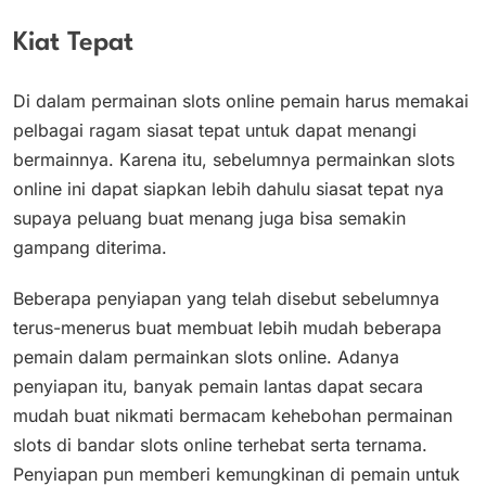
Kiat Tepat
Di dalam permainan slots online pemain harus memakai
pelbagai ragam siasat tepat untuk dapat menangi
bermainnya. Karena itu, sebelumnya permainkan slots
online ini dapat siapkan lebih dahulu siasat tepat nya
supaya peluang buat menang juga bisa semakin
gampang diterima.
Beberapa penyiapan yang telah disebut sebelumnya
terus-menerus buat membuat lebih mudah beberapa
pemain dalam permainkan slots online. Adanya
penyiapan itu, banyak pemain lantas dapat secara
mudah buat nikmati bermacam kehebohan permainan
slots di bandar slots online terhebat serta ternama.
Penyiapan pun memberi kemungkinan di pemain untuk