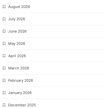
August 2026
July 2026
June 2026
May 2026
April 2026
March 2026
February 2026
January 2026
December 2025