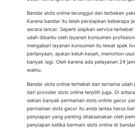
Bandar slots online terunggul dan terbeken yakn
Karena bandar itu telah persiapkan beberapa j
secara lancar. Seperti siapkan service terhebat
udah dibantu oleh layanan konsumen profesion
mengabari layanan konsumen itu lewat spek liv
pertanyaan, ajukan keluh kesah, memohon usul, 
banyak lagi. Oleh karena ada pelayanan 24 jam
waktu.
Bandar slots online terhebat dan ternama uda
dari provider slots online terpilih juga. Di ant
sekian banyak permainan slots online gacor ya
permainan slots gacor itu anda lantas harus ba
penyiapan yang penting dilaksanakan oleh pema
penyiapan ketika bermain slots online di bandar