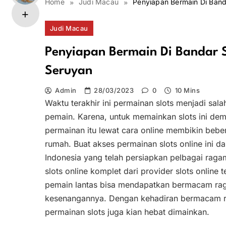
Home
Judi Macau
Penyiapan Bermain Di Banda
Judi Macau
Penyiapan Bermain Di Bandar Sl
Seruyan
Admin
28/03/2023
0
10 Mins
Waktu terakhir ini permainan slots menjadi sal
pemain. Karena, untuk memainkan slots ini de
permainan itu lewat cara online membikin bebe
rumah. Buat akses permainan slots online ini dap
Indonesia yang telah persiapkan pelbagai raga
slots online komplet dari provider slots online t
pemain lantas bisa mendapatkan bermacam rag
kesenangannya. Dengan kehadiran bermacam ra
permainan slots juga kian hebat dimainkan.