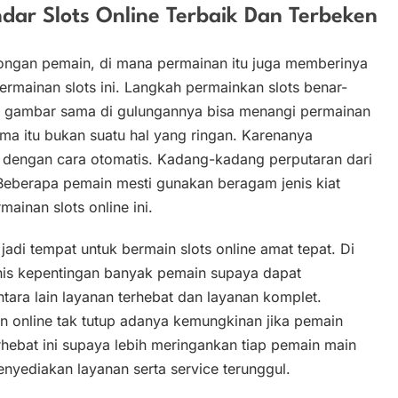
dar Slots Online Terbaik Dan Terbeken
olongan pemain, di mana permainan itu juga memberinya
rmainan slots ini. Langkah permainkan slots benar-
i gambar sama di gulungannya bisa menangi permainan
ama itu bukan suatu hal yang ringan. Karenanya
 dengan cara otomatis. Kadang-kadang perputaran dari
. Beberapa pemain mesti gunakan beragam jenis kiat
ainan slots online ini.
 jadi tempat untuk bermain slots online amat tepat. Di
nis kepentingan banyak pemain supaya dapat
ntara lain layanan terhebat dan layanan komplet.
n online tak tutup adanya kemungkinan jika pemain
erhebat ini supaya lebih meringankan tiap pemain main
menyediakan layanan serta service terunggul.