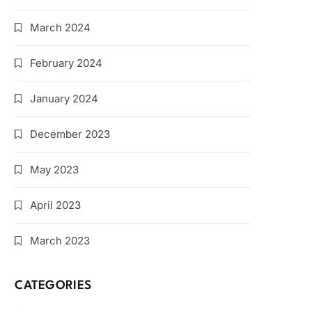
March 2024
February 2024
January 2024
December 2023
May 2023
April 2023
March 2023
CATEGORIES