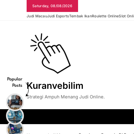
Skip
Saturday, 08/08/2026
to
Judi Macau
Judi Esports
Tembak Ikan
Roulette Online
Slot Onl
content
Popular
Kuranvebilim
Posts
Strategi Ampuh Menang Judi Online.