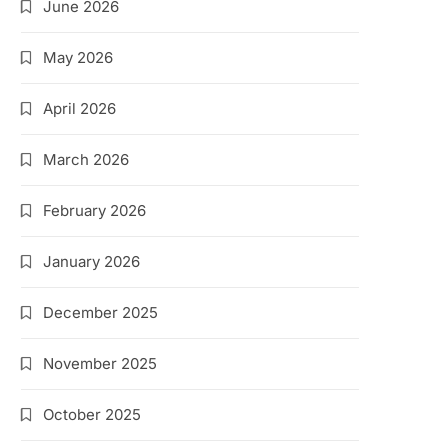
June 2026
May 2026
April 2026
March 2026
February 2026
January 2026
December 2025
November 2025
October 2025