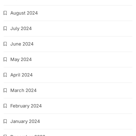
August 2024
July 2024
June 2024
May 2024
April 2024
March 2024
February 2024
January 2024