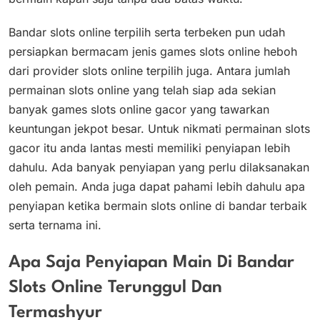
Bandar slots online terpilih serta terbeken pun udah
persiapkan bermacam jenis games slots online heboh
dari provider slots online terpilih juga. Antara jumlah
permainan slots online yang telah siap ada sekian
banyak games slots online gacor yang tawarkan
keuntungan jekpot besar. Untuk nikmati permainan slots
gacor itu anda lantas mesti memiliki penyiapan lebih
dahulu. Ada banyak penyiapan yang perlu dilaksanakan
oleh pemain. Anda juga dapat pahami lebih dahulu apa
penyiapan ketika bermain slots online di bandar terbaik
serta ternama ini.
Apa Saja Penyiapan Main Di Bandar
Slots Online Terunggul Dan
Termashyur