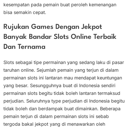
kesempatan pada pemain buat peroleh kemenangan
bisa semakin cepat.
Rujukan Games Dengan Jekpot
Banyak Bandar Slots Online Terbaik
Dan Ternama
Slots sebagai tipe permainan yang sedang laku di pasar
taruhan online. Sejumlah pemain yang terjun di dalam
permainan slots ini lantaran mau mendapat keuntungan
yang besar. Sesungguhnya buat di Indonesia sendiri
permainan slots begitu tidak boleh lantaran termaksud
perjudian. Seluruhnya type perjudian di Indonesia begitu
tidak boleh dan berdampak buat dimainkan. Beberapa
pemain terjun di dalam permainan slots ini sebab
tergoda bakal jekpot yang di menawarkan oleh