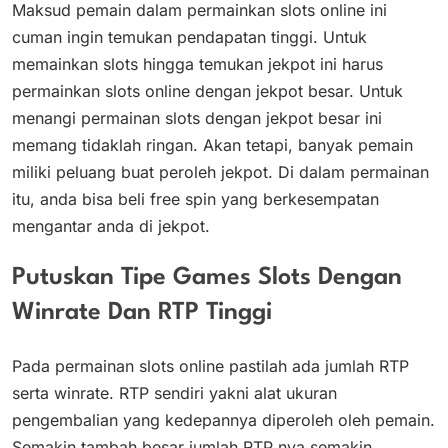
Maksud pemain dalam permainkan slots online ini
cuman ingin temukan pendapatan tinggi. Untuk
memainkan slots hingga temukan jekpot ini harus
permainkan slots online dengan jekpot besar. Untuk
menangi permainan slots dengan jekpot besar ini
memang tidaklah ringan. Akan tetapi, banyak pemain
miliki peluang buat peroleh jekpot. Di dalam permainan
itu, anda bisa beli free spin yang berkesempatan
mengantar anda di jekpot.
Putuskan Tipe Games Slots Dengan
Winrate Dan RTP Tinggi
Pada permainan slots online pastilah ada jumlah RTP
serta winrate. RTP sendiri yakni alat ukuran
pengembalian yang kedepannya diperoleh oleh pemain.
Semakin tambah besar jumlah RTP nya semakin