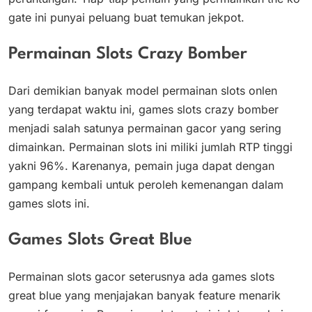
gate ini punyai peluang buat temukan jekpot.
Permainan Slots Crazy Bomber
Dari demikian banyak model permainan slots onlen
yang terdapat waktu ini, games slots crazy bomber
menjadi salah satunya permainan gacor yang sering
dimainkan. Permainan slots ini miliki jumlah RTP tinggi
yakni 96%. Karenanya, pemain juga dapat dengan
gampang kembali untuk peroleh kemenangan dalam
games slots ini.
Games Slots Great Blue
Permainan slots gacor seterusnya ada games slots
great blue yang menjajakan banyak feature menarik