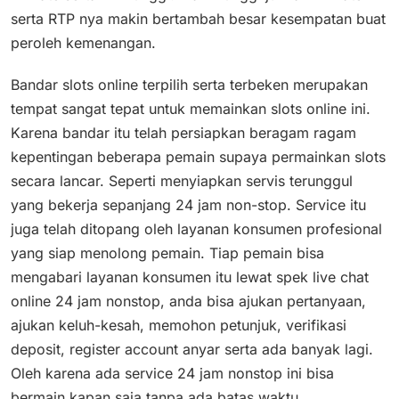
serta RTP nya makin bertambah besar kesempatan buat
peroleh kemenangan.
Bandar slots online terpilih serta terbeken merupakan
tempat sangat tepat untuk memainkan slots online ini.
Karena bandar itu telah persiapkan beragam ragam
kepentingan beberapa pemain supaya permainkan slots
secara lancar. Seperti menyiapkan servis terunggul
yang bekerja sepanjang 24 jam non-stop. Service itu
juga telah ditopang oleh layanan konsumen profesional
yang siap menolong pemain. Tiap pemain bisa
mengabari layanan konsumen itu lewat spek live chat
online 24 jam nonstop, anda bisa ajukan pertanyaan,
ajukan keluh-kesah, memohon petunjuk, verifikasi
deposit, register account anyar serta ada banyak lagi.
Oleh karena ada service 24 jam nonstop ini bisa
bermain kapan saja tanpa ada batas waktu.