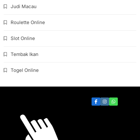
Judi Macau
Roulette Online
Slot Online
Tembak Ikan
Togel Online