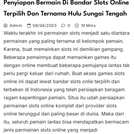
Penyiapan Bermain Di Bandar Slots Online
Terpilih Dan Ternama Hulu Sungai Tengah
Admin
08/04/2023
0
10 Mins
Waktu terakhir ini permainan slots menjadi satu diantara
permainan yang paling ternama di kelompok pemain.
Karena, buat memainkan slots ini demikian gampang.
Beberapa pemainnya dapat memainkan games itu
dengan online membuat beberapa pemujanya lantas tak
perlu pergi keluar dari rumah. Buat akses games slots
online ini dapat lewat bandar slots onlie terpilih dan
terbeken di Indonesia yang telah persiapkan beragam
ragam kepentingan pemain. Situs itu udah persiapkan
permainan slots online komplet dari provider slots
online terunggul dan paling besar di dunia. Maka dari
itu, seluruh pemain lantas bisa mendapatkan bermacam
jenis permainan slots online yang menjadi