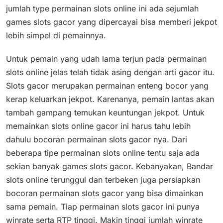
jumlah type permainan slots online ini ada sejumlah
games slots gacor yang dipercayai bisa memberi jekpot
lebih simpel di pemainnya.
Untuk pemain yang udah lama terjun pada permainan
slots online jelas telah tidak asing dengan arti gacor itu.
Slots gacor merupakan permainan enteng bocor yang
kerap keluarkan jekpot. Karenanya, pemain lantas akan
tambah gampang temukan keuntungan jekpot. Untuk
memainkan slots online gacor ini harus tahu lebih
dahulu bocoran permainan slots gacor nya. Dari
beberapa tipe permainan slots online tentu saja ada
sekian banyak games slots gacor. Kebanyakan, Bandar
slots online terunggul dan terbeken juga persiapkan
bocoran permainan slots gacor yang bisa dimainkan
sama pemain. Tiap permainan slots gacor ini punya
winrate serta RTP tinggi. Makin tinggi jumlah winrate