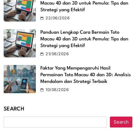
Macau 4D dan 3D untuk Pemula: Tips dan
Strategi yang Efektif
22/06/2026
Panduan Lengkap Cara Bermain Toto
Macau 4D dan 3D untuk Pemula: Tips dan
Strategi yang Efektif
21/06/2026
Faktor Yang Mempengaruhi Hasil
Permainan Toto Macau 4D dan 3D: Analisis
Mendalam dan Strategi Terbaik
10/06/2026
SEARCH
Search