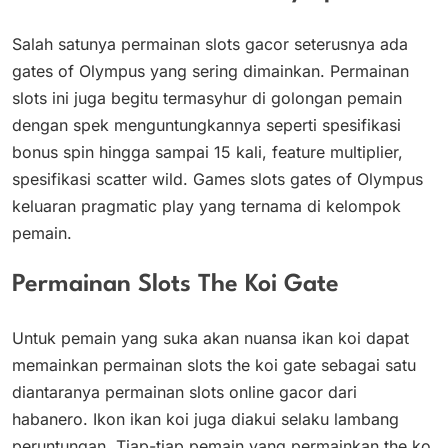
Salah satunya permainan slots gacor seterusnya ada
gates of Olympus yang sering dimainkan. Permainan
slots ini juga begitu termasyhur di golongan pemain
dengan spek menguntungkannya seperti spesifikasi
bonus spin hingga sampai 15 kali, feature multiplier,
spesifikasi scatter wild. Games slots gates of Olympus
keluaran pragmatic play yang ternama di kelompok
pemain.
Permainan Slots The Koi Gate
Untuk pemain yang suka akan nuansa ikan koi dapat
memainkan permainan slots the koi gate sebagai satu
diantaranya permainan slots online gacor dari
habanero. Ikon ikan koi juga diakui selaku lambang
peruntungan. Tiap-tiap pemain yang permainkan the ko