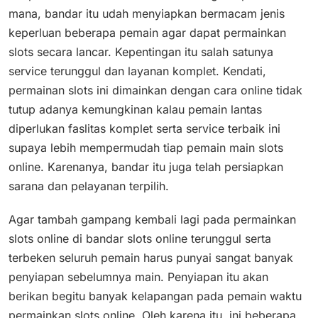
mana, bandar itu udah menyiapkan bermacam jenis
keperluan beberapa pemain agar dapat permainkan
slots secara lancar. Kepentingan itu salah satunya
service terunggul dan layanan komplet. Kendati,
permainan slots ini dimainkan dengan cara online tidak
tutup adanya kemungkinan kalau pemain lantas
diperlukan faslitas komplet serta service terbaik ini
supaya lebih mempermudah tiap pemain main slots
online. Karenanya, bandar itu juga telah persiapkan
sarana dan pelayanan terpilih.
Agar tambah gampang kembali lagi pada permainkan
slots online di bandar slots online terunggul serta
terbeken seluruh pemain harus punyai sangat banyak
penyiapan sebelumnya main. Penyiapan itu akan
berikan begitu banyak kelapangan pada pemain waktu
permainkan slots online. Oleh karena itu, ini beberapa