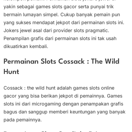
yakin sebagai games slots gacor serta punyai trik
bermain lumayan simpel. Cukup banyak pemain pun
yang sukses mendapat jekpot dari permainan slots ini.
Jokers jewel asal dari provider slots pragmatic.
Penampilan grafis dari permainan slots ini tak usah
dikuatirkan kembali.
Permainan Slots Cossack : The Wild
Hunt
Cossack : the wild hunt adalah games slots online
gacor yang bisa berikan jekpot di pemainnya. Games
slots ini dari microgaming dengan penampakan grafis
bagus dan sanggup memberi keuntungan yang banyak
pada pemainnya.