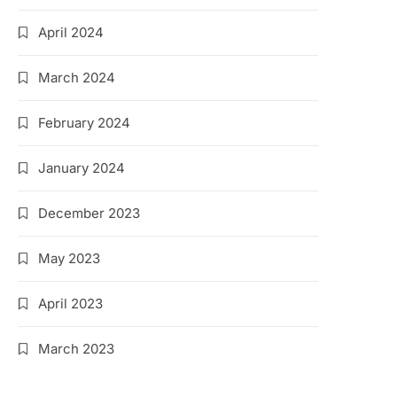
April 2024
March 2024
February 2024
January 2024
December 2023
May 2023
April 2023
March 2023