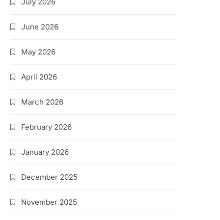
July 2026
June 2026
May 2026
April 2026
March 2026
February 2026
January 2026
December 2025
November 2025