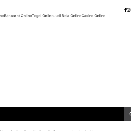
ine
Baccarat Online
Togel Online
Judi Bola Online
Casino Online