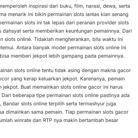
emperoleh inspirasi dari buku, film, narasi, dewa, serta
a menarik ini bikin permainan slots lantas kian senang
mainan slots ini tak lepas dari peranan provider slots
s dahsyat serta memberikan keuntungan pemainnya. Dari
n slots online. Tidaklah mengherankan, bila waktu ini
temui. Antara banyak model permainan slots online ini
 bisa memberi jekpot lebih gampang pada pemainnya.
inan slots online tentu tidak asing dengan makna gacor
ocor yang kerap keluarkan jekpot. Karenanya, pemain
ekpot. Buat memainkan slots online gacor ini harus
 Dari beberapa tipe permainan slots online pastinya ada
 Bandar slots online terpilih serta termashyur juga
sa dimainkan sama pemain. Tiap permainan slots gacor
gi jumlah winrate dan RTP nya makin bertambah besar