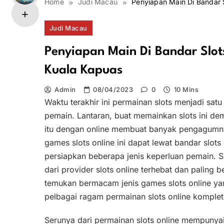
Home
Judi Macau
Penyiapan Main Di Bandar S
Judi Macau
Penyiapan Main Di Bandar Slots
Kuala Kapuas
Admin
08/04/2023
0
10 Mins
Waktu terakhir ini permainan slots menjadi sat
pemain. Lantaran, buat memainkan slots ini d
itu dengan online membuat banyak pengagumnya 
games slots online ini dapat lewat bandar slots 
persiapkan beberapa jenis keperluan pemain. Si
dari provider slots online terhebat dan paling
temukan bermacam jenis games slots online y
pelbagai ragam permainan slots online komplet 
Serunya dari permainan slots online mempuny