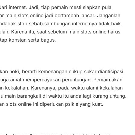
ari internet. Jadi, tiap pemain mesti siapkan pula
ar main slots online jadi bertambah lancar. Janganlah
endadak stop sebab sambungan internetnya tidak baik.
lah. Karena itu, saat sebelum main slots online harus
tap konstan serta bagus.
n hoki, berarti kemenangan cukup sukar diantisipasi.
e juga amat mempercayakan peruntungan. Pemain akan
n kekalahan. Karenanya, pada waktu alami kekalahan
u main barangkali di waktu itu anda lagi kurang untung.
slots online ini diperlukan psikis yang kuat.