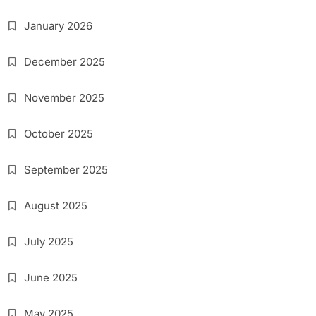
January 2026
December 2025
November 2025
October 2025
September 2025
August 2025
July 2025
June 2025
May 2025