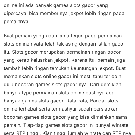
online ini ada banyak games slots gacor yang
dipercayai bisa memberinya jekpot lebih ringan pada
pemainnya.
Buat pemain yang udah lama terjun pada permainan
slots online nyata telah tak asing dengan istilah gacor
itu. Slots gacor merupakan permainan ringan bocor
yang kerap keluarkan jekpot. Karena itu, pemain juga
tambah lebih ringan temukan keuntungan jekpot. Buat
memainkan slots online gacor ini mesti tahu terlebih
dulu bocoran games slots gacor nya. Dari demikian
banyak type permainan slots online pastinya ada
banyak games slots gacor. Rata-rata, Bandar slots
online terhebat serta termashyur sudah persiapkan
bocoran games slots gacor yang bisa dimainkan sama
pemain. Tiap-tiap games slots gacor ini punyai winrate
serta RTP tinggi. Kian tinggi jumlah winrate dan RTP nya