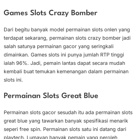
Games Slots Crazy Bomber
Dari begitu banyak model permainan slots onlen yang
terdapat sekarang, permainan slots crazy bomber jadi
salah satunya permainan gacor yang seringkali
dimainkan. Games slots ini punya jumlah RTP tinggi
ialah 96%. Jadi, pemain lantas dapat secara mudah
kembali buat temukan kemenangan dalam permainan
slots ini.
Permainan Slots Great Blue
Permainan slots gacor sesudah itu ada permainan slots
great blue yang tawarkan banyak spesifikasi menarik
seperi free spin. Permainan slots satu ini datang dari
playtech. Lumayan banyak pemain yang peroleh