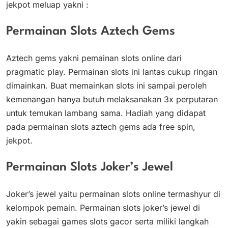
jekpot meluap yakni :
Permainan Slots Aztech Gems
Aztech gems yakni pemainan slots online dari
pragmatic play. Permainan slots ini lantas cukup ringan
dimainkan. Buat memainkan slots ini sampai peroleh
kemenangan hanya butuh melaksanakan 3x perputaran
untuk temukan lambang sama. Hadiah yang didapat
pada permainan slots aztech gems ada free spin,
jekpot.
Permainan Slots Joker’s Jewel
Joker’s jewel yaitu permainan slots online termashyur di
kelompok pemain. Permainan slots joker’s jewel di
yakin sebagai games slots gacor serta miliki langkah