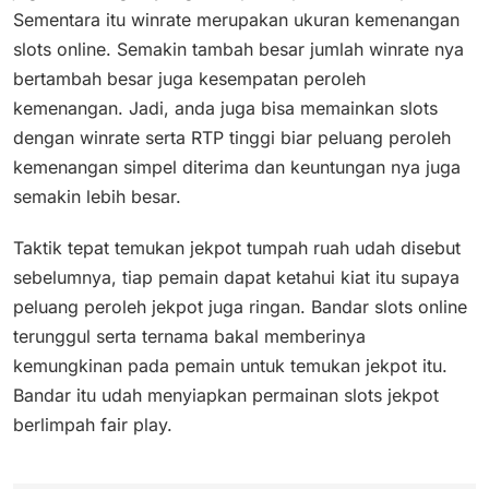
Sementara itu winrate merupakan ukuran kemenangan
slots online. Semakin tambah besar jumlah winrate nya
bertambah besar juga kesempatan peroleh
kemenangan. Jadi, anda juga bisa memainkan slots
dengan winrate serta RTP tinggi biar peluang peroleh
kemenangan simpel diterima dan keuntungan nya juga
semakin lebih besar.
Taktik tepat temukan jekpot tumpah ruah udah disebut
sebelumnya, tiap pemain dapat ketahui kiat itu supaya
peluang peroleh jekpot juga ringan. Bandar slots online
terunggul serta ternama bakal memberinya
kemungkinan pada pemain untuk temukan jekpot itu.
Bandar itu udah menyiapkan permainan slots jekpot
berlimpah fair play.