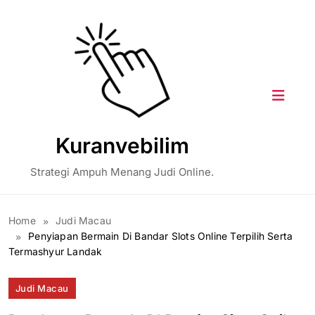
Skip
to
content
Kuranvebilim
Strategi Ampuh Menang Judi Online.
Home
Judi Macau
Penyiapan Bermain Di Bandar Slots Online Terpilih Serta
Termashyur Landak
Judi Macau