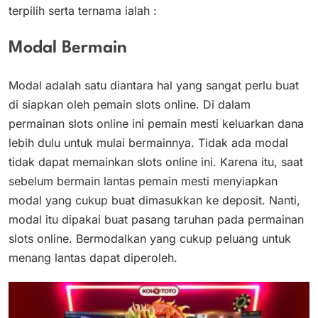
terpilih serta ternama ialah :
Modal Bermain
Modal adalah satu diantara hal yang sangat perlu buat
di siapkan oleh pemain slots online. Di dalam
permainan slots online ini pemain mesti keluarkan dana
lebih dulu untuk mulai bermainnya. Tidak ada modal
tidak dapat memainkan slots online ini. Karena itu, saat
sebelum bermain lantas pemain mesti menyiapkan
modal yang cukup buat dimasukkan ke deposit. Nanti,
modal itu dipakai buat pasang taruhan pada permainan
slots online. Bermodalkan yang cukup peluang untuk
menang lantas dapat diperoleh.