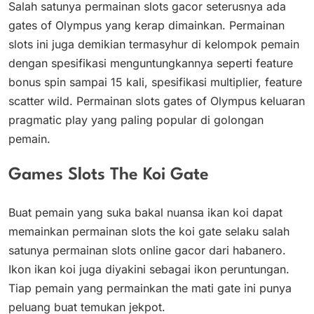
Salah satunya permainan slots gacor seterusnya ada
gates of Olympus yang kerap dimainkan. Permainan
slots ini juga demikian termasyhur di kelompok pemain
dengan spesifikasi menguntungkannya seperti feature
bonus spin sampai 15 kali, spesifikasi multiplier, feature
scatter wild. Permainan slots gates of Olympus keluaran
pragmatic play yang paling popular di golongan
pemain.
Games Slots The Koi Gate
Buat pemain yang suka bakal nuansa ikan koi dapat
memainkan permainan slots the koi gate selaku salah
satunya permainan slots online gacor dari habanero.
Ikon ikan koi juga diyakini sebagai ikon peruntungan.
Tiap pemain yang permainkan the mati gate ini punya
peluang buat temukan jekpot.