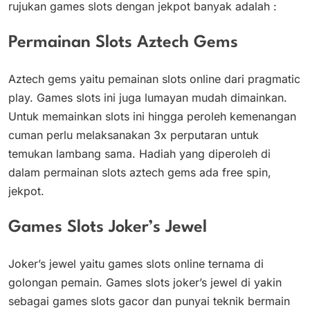
rujukan games slots dengan jekpot banyak adalah :
Permainan Slots Aztech Gems
Aztech gems yaitu pemainan slots online dari pragmatic
play. Games slots ini juga lumayan mudah dimainkan.
Untuk memainkan slots ini hingga peroleh kemenangan
cuman perlu melaksanakan 3x perputaran untuk
temukan lambang sama. Hadiah yang diperoleh di
dalam permainan slots aztech gems ada free spin,
jekpot.
Games Slots Joker’s Jewel
Joker’s jewel yaitu games slots online ternama di
golongan pemain. Games slots joker’s jewel di yakin
sebagai games slots gacor dan punyai teknik bermain