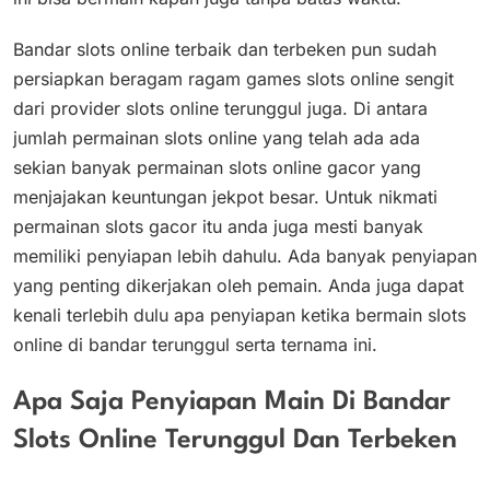
Bandar slots online terbaik dan terbeken pun sudah
persiapkan beragam ragam games slots online sengit
dari provider slots online terunggul juga. Di antara
jumlah permainan slots online yang telah ada ada
sekian banyak permainan slots online gacor yang
menjajakan keuntungan jekpot besar. Untuk nikmati
permainan slots gacor itu anda juga mesti banyak
memiliki penyiapan lebih dahulu. Ada banyak penyiapan
yang penting dikerjakan oleh pemain. Anda juga dapat
kenali terlebih dulu apa penyiapan ketika bermain slots
online di bandar terunggul serta ternama ini.
Apa Saja Penyiapan Main Di Bandar
Slots Online Terunggul Dan Terbeken