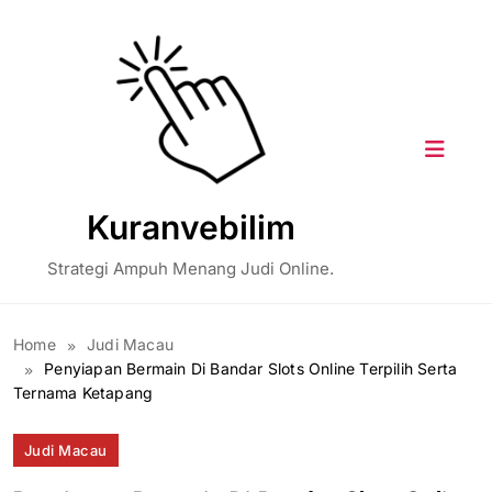
Skip
to
content
Kuranvebilim
Strategi Ampuh Menang Judi Online.
Home
Judi Macau
Penyiapan Bermain Di Bandar Slots Online Terpilih Serta
Ternama Ketapang
Judi Macau