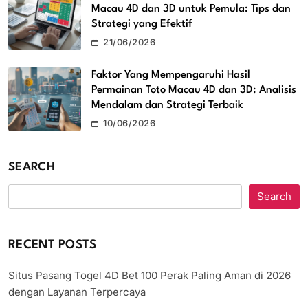
Macau 4D dan 3D untuk Pemula: Tips dan
Strategi yang Efektif
21/06/2026
Faktor Yang Mempengaruhi Hasil
Permainan Toto Macau 4D dan 3D: Analisis
Mendalam dan Strategi Terbaik
10/06/2026
SEARCH
Search
RECENT POSTS
Situs Pasang Togel 4D Bet 100 Perak Paling Aman di 2026
dengan Layanan Terpercaya