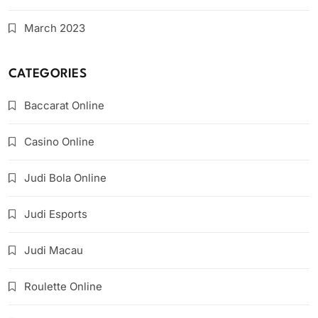
March 2023
CATEGORIES
Baccarat Online
Casino Online
Judi Bola Online
Judi Esports
Judi Macau
Roulette Online