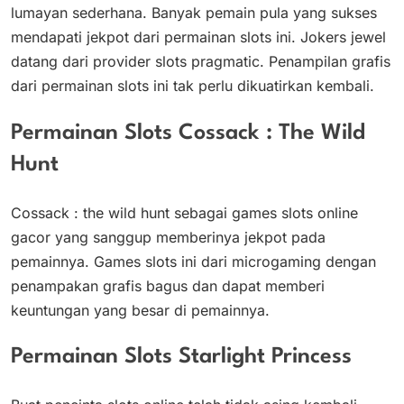
lumayan sederhana. Banyak pemain pula yang sukses
mendapati jekpot dari permainan slots ini. Jokers jewel
datang dari provider slots pragmatic. Penampilan grafis
dari permainan slots ini tak perlu dikuatirkan kembali.
Permainan Slots Cossack : The Wild
Hunt
Cossack : the wild hunt sebagai games slots online
gacor yang sanggup memberinya jekpot pada
pemainnya. Games slots ini dari microgaming dengan
penampakan grafis bagus dan dapat memberi
keuntungan yang besar di pemainnya.
Permainan Slots Starlight Princess