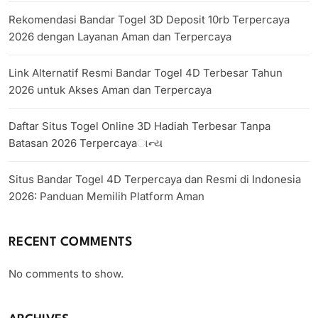
Rekomendasi Bandar Togel 3D Deposit 10rb Terpercaya
2026 dengan Layanan Aman dan Terpercaya
Link Alternatif Resmi Bandar Togel 4D Terbesar Tahun
2026 untuk Akses Aman dan Terpercaya
Daftar Situs Togel Online 3D Hadiah Terbesar Tanpa
Batasan 2026 Terpercayaાન્ય
Situs Bandar Togel 4D Terpercaya dan Resmi di Indonesia
2026: Panduan Memilih Platform Aman
RECENT COMMENTS
No comments to show.