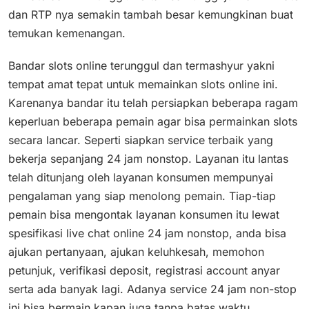
dan RTP nya semakin tambah besar kemungkinan buat
temukan kemenangan.
Bandar slots online terunggul dan termashyur yakni
tempat amat tepat untuk memainkan slots online ini.
Karenanya bandar itu telah persiapkan beberapa ragam
keperluan beberapa pemain agar bisa permainkan slots
secara lancar. Seperti siapkan service terbaik yang
bekerja sepanjang 24 jam nonstop. Layanan itu lantas
telah ditunjang oleh layanan konsumen mempunyai
pengalaman yang siap menolong pemain. Tiap-tiap
pemain bisa mengontak layanan konsumen itu lewat
spesifikasi live chat online 24 jam nonstop, anda bisa
ajukan pertanyaan, ajukan keluhkesah, memohon
petunjuk, verifikasi deposit, registrasi account anyar
serta ada banyak lagi. Adanya service 24 jam non-stop
ini bisa bermain kapan juga tanpa batas waktu.