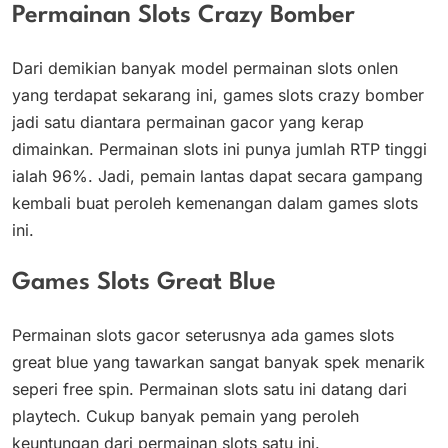
Permainan Slots Crazy Bomber
Dari demikian banyak model permainan slots onlen
yang terdapat sekarang ini, games slots crazy bomber
jadi satu diantara permainan gacor yang kerap
dimainkan. Permainan slots ini punya jumlah RTP tinggi
ialah 96%. Jadi, pemain lantas dapat secara gampang
kembali buat peroleh kemenangan dalam games slots
ini.
Games Slots Great Blue
Permainan slots gacor seterusnya ada games slots
great blue yang tawarkan sangat banyak spek menarik
seperi free spin. Permainan slots satu ini datang dari
playtech. Cukup banyak pemain yang peroleh
keuntungan dari permainan slots satu ini.