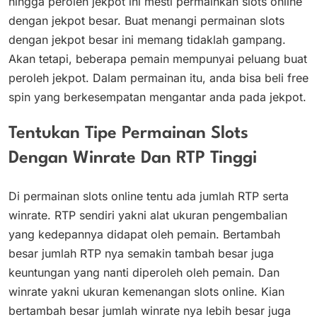
hingga peroleh jekpot ini mesti permainkan slots online
dengan jekpot besar. Buat menangi permainan slots
dengan jekpot besar ini memang tidaklah gampang.
Akan tetapi, beberapa pemain mempunyai peluang buat
peroleh jekpot. Dalam permainan itu, anda bisa beli free
spin yang berkesempatan mengantar anda pada jekpot.
Tentukan Tipe Permainan Slots
Dengan Winrate Dan RTP Tinggi
Di permainan slots online tentu ada jumlah RTP serta
winrate. RTP sendiri yakni alat ukuran pengembalian
yang kedepannya didapat oleh pemain. Bertambah
besar jumlah RTP nya semakin tambah besar juga
keuntungan yang nanti diperoleh oleh pemain. Dan
winrate yakni ukuran kemenangan slots online. Kian
bertambah besar jumlah winrate nya lebih besar juga