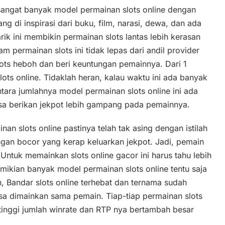
sangat banyak model permainan slots online dengan
ng di inspirasi dari buku, film, narasi, dewa, dan ada
k ini membikin permainan slots lantas lebih kerasan
ermainan slots ini tidak lepas dari andil provider
ots heboh dan beri keuntungan pemainnya. Dari 1
lots online. Tidaklah heran, kalau waktu ini ada banyak
tara jumlahnya model permainan slots online ini ada
isa berikan jekpot lebih gampang pada pemainnya.
an slots online pastinya telah tak asing dengan istilah
ngan bocor yang kerap keluarkan jekpot. Jadi, pemain
 Untuk memainkan slots online gacor ini harus tahu lebih
mikian banyak model permainan slots online tentu saja
 Bandar slots online terhebat dan ternama sudah
sa dimainkan sama pemain. Tiap-tiap permainan slots
 tinggi jumlah winrate dan RTP nya bertambah besar