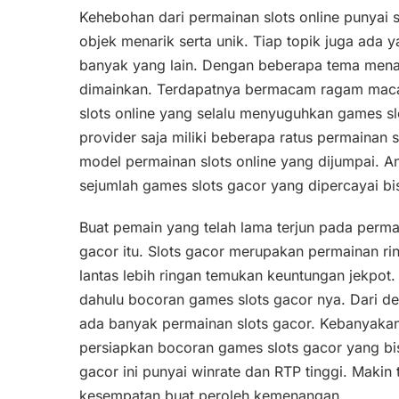
Kehebohan dari permainan slots online punyai 
objek menarik serta unik. Tiap topik juga ada ya
banyak yang lain. Dengan beberapa tema menari
dimainkan. Terdapatnya bermacam ragam macam p
slots online yang selalu menyuguhkan games sl
provider saja miliki beberapa ratus permainan s
model permainan slots online yang dijumpai. An
sejumlah games slots gacor yang dipercayai b
Buat pemain yang telah lama terjun pada permain
gacor itu. Slots gacor merupakan permainan ri
lantas lebih ringan temukan keuntungan jekpot.
dahulu bocoran games slots gacor nya. Dari de
ada banyak permainan slots gacor. Kebanyakan,
persiapkan bocoran games slots gacor yang bi
gacor ini punyai winrate dan RTP tinggi. Makin
kesempatan buat peroleh kemenangan.