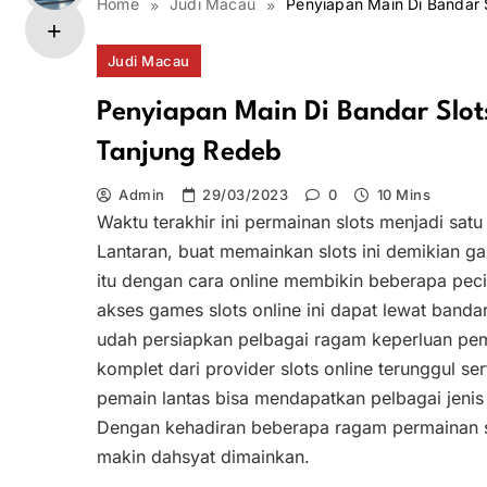
Home
Judi Macau
Penyiapan Main Di Bandar 
Judi Macau
Penyiapan Main Di Bandar Slot
Tanjung Redeb
Admin
29/03/2023
0
10 Mins
Waktu terakhir ini permainan slots menjadi sa
Lantaran, buat memainkan slots ini demikian
itu dengan cara online membikin beberapa pecin
akses games slots online ini dapat lewat bandar
udah persiapkan pelbagai ragam keperluan pemai
komplet dari provider slots online terunggul se
pemain lantas bisa mendapatkan pelbagai jenis
Dengan kehadiran beberapa ragam permainan slo
makin dahsyat dimainkan.