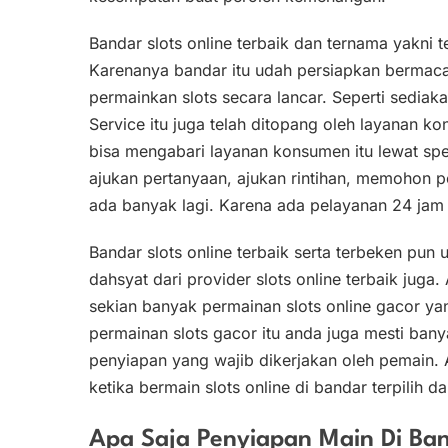
Bandar slots online terbaik dan ternama yakni t
Karenanya bandar itu udah persiapkan berma
permainkan slots secara lancar. Seperti sediak
Service itu juga telah ditopang oleh layanan 
bisa mengabari layanan konsumen itu lewat spes
ajukan pertanyaan, ajukan rintihan, memohon pe
ada banyak lagi. Karena ada pelayanan 24 jam 
Bandar slots online terbaik serta terbeken pun 
dahsyat dari provider slots online terbaik juga
sekian banyak permainan slots online gacor ya
permainan slots gacor itu anda juga mesti ban
penyiapan yang wajib dikerjakan oleh pemain.
ketika bermain slots online di bandar terpilih da
Apa Saja Penyiapan Main Di Ban