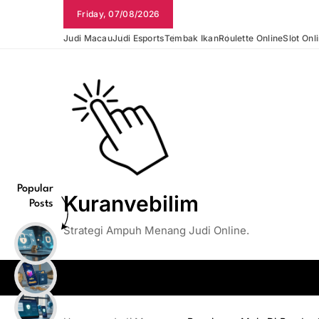
Skip
Friday, 07/08/2026
to
Judi Macau
Judi Esports
Tembak Ikan
Roulette Online
Slot Onl
content
Popular
Kuranvebilim
Posts
Strategi Ampuh Menang Judi Online.