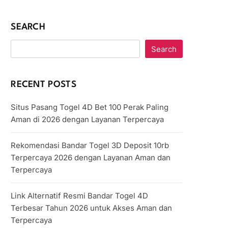
SEARCH
Search
RECENT POSTS
Situs Pasang Togel 4D Bet 100 Perak Paling
Aman di 2026 dengan Layanan Terpercaya
Rekomendasi Bandar Togel 3D Deposit 10rb
Terpercaya 2026 dengan Layanan Aman dan
Terpercaya
Link Alternatif Resmi Bandar Togel 4D
Terbesar Tahun 2026 untuk Akses Aman dan
Terpercaya