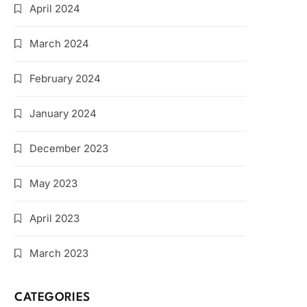
April 2024
March 2024
February 2024
January 2024
December 2023
May 2023
April 2023
March 2023
CATEGORIES