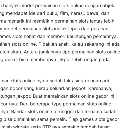
itu banyak model permainan slots online dengan objek
ang mendapat ide dari buku, film, narasi, dewa, dan
ma menarik ini membikin permainan slots lantas lebih
model permainan slots ini tak lepas dari peranan
 games slots hebat dan memberi keuntungan pemainnya.
ainan slots online. Tidaklah aneh, kalau sekarang ini ada
temukan. Antara jumlahnya tipe permainan slots online
ng diakui bisa memberinya jekpot lebih ringan pada
an slots online nyata sudah tak asing dengan arti
ngan bocor yang kerap keluarkan jekpot. Karenanya,
tungan jekpot. Buat memainkan slots online gacor ini
cor nya. Dari beberapa type permainan slots online
nya, Bandar slots online terunggul dan ternama sudah
g bisa dimainkan sama pemain. Tiap games slots gacor
i jumlah winrate serta RTP nya semakin tambah besar