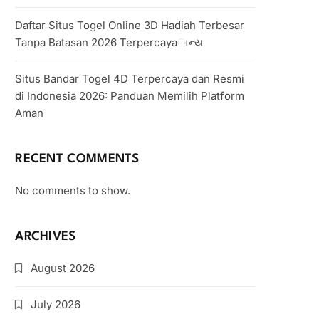
Daftar Situs Togel Online 3D Hadiah Terbesar
Tanpa Batasan 2026 Terpercayaાન્ય
Situs Bandar Togel 4D Terpercaya dan Resmi
di Indonesia 2026: Panduan Memilih Platform
Aman
RECENT COMMENTS
No comments to show.
ARCHIVES
August 2026
July 2026