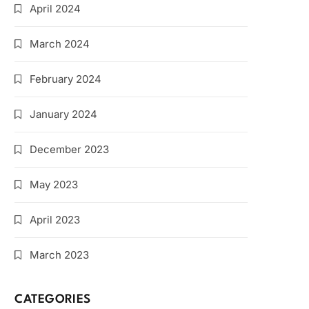
April 2024
March 2024
February 2024
January 2024
December 2023
May 2023
April 2023
March 2023
CATEGORIES