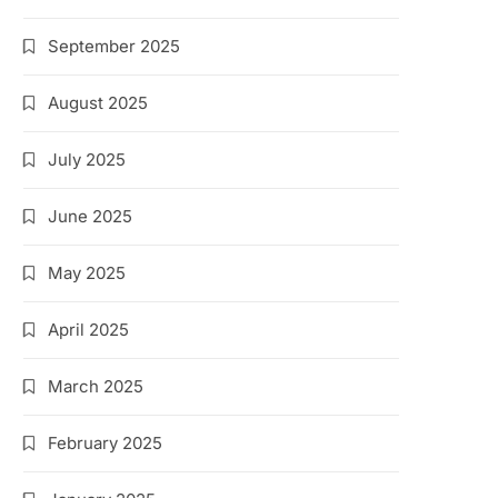
September 2025
August 2025
July 2025
June 2025
May 2025
April 2025
March 2025
February 2025