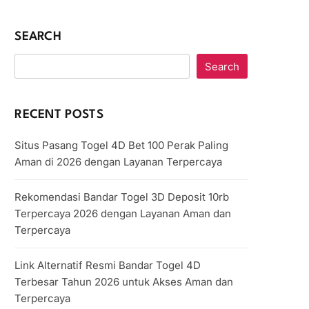
SEARCH
Search
RECENT POSTS
Situs Pasang Togel 4D Bet 100 Perak Paling
Aman di 2026 dengan Layanan Terpercaya
Rekomendasi Bandar Togel 3D Deposit 10rb
Terpercaya 2026 dengan Layanan Aman dan
Terpercaya
Link Alternatif Resmi Bandar Togel 4D
Terbesar Tahun 2026 untuk Akses Aman dan
Terpercaya