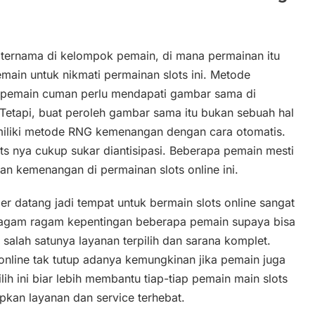
ternama di kelompok pemain, di mana permainan itu
ain untuk nikmati permainan slots ini. Metode
, pemain cuman perlu mendapati gambar sama di
 Tetapi, buat peroleh gambar sama itu bukan sebuah hal
miliki metode RNG kemenangan dengan cara otomatis.
s nya cukup sukar diantisipasi. Beberapa pemain mesti
an kemenangan di permainan slots online ini.
ler datang jadi tempat untuk bermain slots online sangat
beragam ragam kepentingan beberapa pemain supaya bisa
 salah satunya layanan terpilih dan sarana komplet.
 online tak tutup adanya kemungkinan jika pemain juga
lih ini biar lebih membantu tiap-tiap pemain main slots
iapkan layanan dan service terhebat.