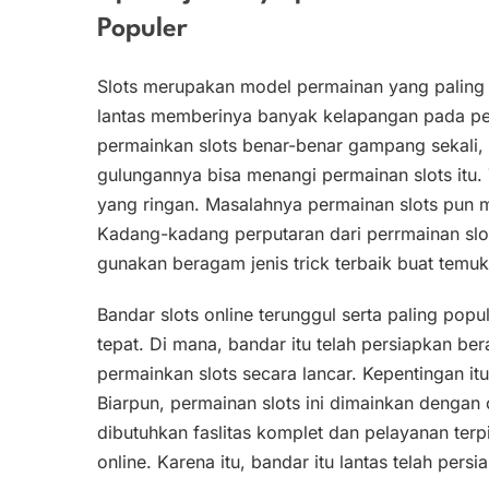
Populer
Slots merupakan model permainan yang paling 
lantas memberinya banyak kelapangan pada pem
permainkan slots benar-benar gampang sekali
gulungannya bisa menangi permainan slots itu.
yang ringan. Masalahnya permainan slots pun 
Kadang-kadang perputaran dari perrmainan slot
gunakan beragam jenis trick terbaik buat temuk
Bandar slots online terunggul serta paling popu
tepat. Di mana, bandar itu telah persiapkan 
permainkan slots secara lancar. Kepentingan itu
Biarpun, permainan slots ini dimainkan dengan
dibutuhkan faslitas komplet dan pelayanan terpi
online. Karena itu, bandar itu lantas telah pers