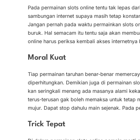
Pada permainan slots online tentu tak lepas dari
sambungan internet supaya masih tetap konstan
Jangan pernah pada waktu permainkan slots on
buruk. Hal semacam itu tentu saja akan membua
online harus periksa kembali akses internetnya 
Moral Kuat
Tiap permainan taruhan benar-benar memercay
diperhitungkan. Demikian juga di permainan sl
kan seringkali menang ada masanya alami keka
terus-terusan gak boleh memaksa untuk tetap 
mujur. Dapat stop dahulu main sejenak. Pada pe
Trick Tepat