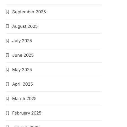
September 2025
August 2025
July 2025
June 2025
May 2025
April 2025
March 2025
February 2025