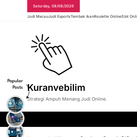
Skip
Saturday, 08/08/2026
to
Judi Macau
Judi Esports
Tembak Ikan
Roulette Online
Slot Onl
content
Popular
Kuranvebilim
Posts
Strategi Ampuh Menang Judi Online.