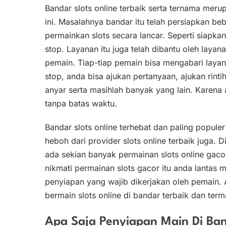
Bandar slots online terbaik serta ternama mer
ini. Masalahnya bandar itu telah persiapkan b
permainkan slots secara lancar. Seperti siapka
stop. Layanan itu juga telah dibantu oleh lay
pemain. Tiap-tiap pemain bisa mengabari layan
stop, anda bisa ajukan pertanyaan, ajukan rintiha
anyar serta masihlah banyak yang lain. Karena
tanpa batas waktu.
Bandar slots online terhebat dan paling populer
heboh dari provider slots online terbaik juga. 
ada sekian banyak permainan slots online gaco
nikmati permainan slots gacor itu anda lantas 
penyiapan yang wajib dikerjakan oleh pemain. 
bermain slots online di bandar terbaik dan term
Apa Saja Penyiapan Main Di Ban