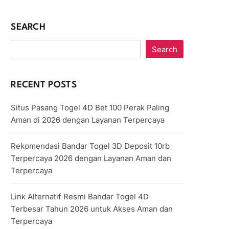
SEARCH
Search
RECENT POSTS
Situs Pasang Togel 4D Bet 100 Perak Paling
Aman di 2026 dengan Layanan Terpercaya
Rekomendasi Bandar Togel 3D Deposit 10rb
Terpercaya 2026 dengan Layanan Aman dan
Terpercaya
Link Alternatif Resmi Bandar Togel 4D
Terbesar Tahun 2026 untuk Akses Aman dan
Terpercaya