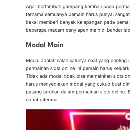
Agar bertambah gampang kembali pada permainka
ternama semuanya pemain harus punyai sangat
bakal memberi banyak kelapangan pada pemain s
beberapa macam penyiapan main di bandar slots
Modal Main
Modal adalah salah satunya soal yang penting u
permainan slots online ini pemain harus keluar
Tidak ada modal tidak bisa memainkan slots on
harus menyediakan modal yang cukup buat dima
pasang taruhan dalam permainan slots online.
dapat diterima.