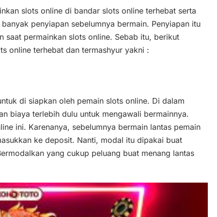
n slots online di bandar slots online terhebat serta
 banyak penyiapan sebelumnya bermain. Penyiapan itu
aat permainkan slots online. Sebab itu, berikut
 online terhebat dan termashyur yakni :
ntuk di siapkan oleh pemain slots online. Di dalam
kan biaya terlebih dulu untuk mengawali bermainnya.
line ini. Karenanya, sebelumnya bermain lantas pemain
sukkan ke deposit. Nanti, modal itu dipakai buat
 Bermodalkan yang cukup peluang buat menang lantas