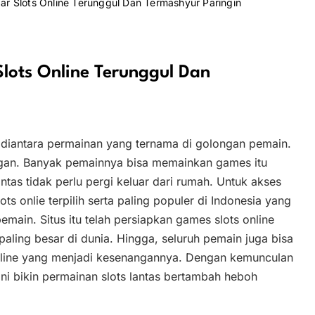
ar Slots Online Terunggul Dan Termashyur Paringin
lots Online Terunggul Dan
tu diantara permainan yang ternama di golongan pemain.
ingan. Banyak pemainnya bisa memainkan games itu
ntas tidak perlu pergi keluar dari rumah. Untuk akses
ots onlie terpilih serta paling populer di Indonesia yang
ain. Situs itu telah persiapkan games slots online
a paling besar di dunia. Hingga, seluruh pemain juga bisa
ine yang menjadi kesenangannya. Dengan kemunculan
ini bikin permainan slots lantas bertambah heboh