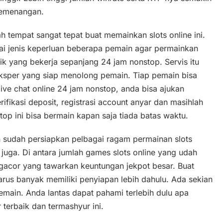
kemenangan.
lah tempat sangat tepat buat memainkan slots online ini.
ai jenis keperluan beberapa pemain agar permainkan
baik yang bekerja sepanjang 24 jam nonstop. Servis itu
eksper yang siap menolong pemain. Tiap pemain bisa
ive chat online 24 jam nonstop, anda bisa ajukan
rifikasi deposit, registrasi account anyar dan masihlah
op ini bisa bermain kapan saja tiada batas waktu.
un sudah persiapkan pelbagai ragam permainan slots
t juga. Di antara jumlah games slots online yang udah
 gacor yang tawarkan keuntungan jekpot besar. Buat
harus banyak memiliki penyiapan lebih dahulu. Ada sekian
emain. Anda lantas dapat pahami terlebih dulu apa
 terbaik dan termashyur ini.