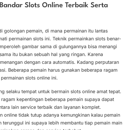
Bandar Slots Online Terbaik Serta
i golongan pemain, di mana permainan itu lantas
ti permainan slots ini. Teknik permainkan slots benar-
emperoleh gambar sama di gulungannya bisa menangi
 sama itu bukan sebuah hal yang ringan. Karena
emenangan dengan cara automatis. Kadang perputaran
ipasi. Beberapa pemain harus gunakan beberapa ragam
ermainan slots online ini.
ng selaku tempat untuk bermain slots online amat tepat.
m ragam kepentingan beberapa pemain supaya dapat
ntara lain service terbaik dan layanan komplet.
n online tidak tutup adanya kemungkinan kalau pemain
an terunggul ini supaya lebih membantu tiap pemain main