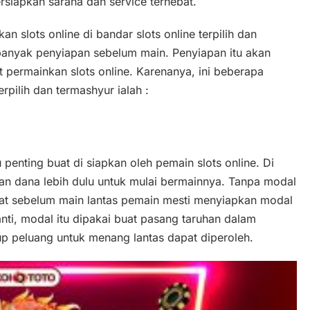
ersiapkan sarana dan service terhebat.
 slots online di bandar slots online terpilih dan
banyak penyiapan sebelum main. Penyiapan itu akan
 permainkan slots online. Karenanya, ini beberapa
rpilih dan termashyur ialah :
penting buat di siapkan oleh pemain slots online. Di
kan dana lebih dulu untuk mulai bermainnya. Tanpa modal
 saat sebelum main lantas pemain mesti menyiapkan modal
ti, modal itu dipakai buat pasang taruhan dalam
p peluang untuk menang lantas dapat diperoleh.