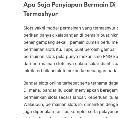
Apa Saja Penyiapan Bermain Di 
Termashyur
Slots yakni model permainan yang termashyur d
berikan banyak kelapangan di pemain buat nikma
benar gampang sekali, pemain cuman perlu m
permainan slots itu. Tapi, buat peroleh gambar
permainan slots pula punya mekanisme RNG k
dari perrmainan slots nya cukup sukar diantis
taktik terbaik untuk temukan kemenangan pada p
Bandar slots online terhebat serta ternama data
Di mana, bandar itu udah menyiapkan beraga
permainkan slots secara lancar. Keperluan itu a
Walaupun, permainan slots ini dimainkan denga
juga diperlukan faslitas komplet serta pelayan