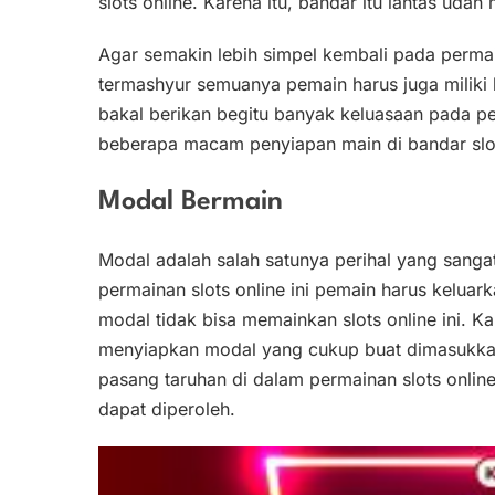
slots online. Karena itu, bandar itu lantas uda
Agar semakin lebih simpel kembali pada permaink
termashyur semuanya pemain harus juga miliki
bakal berikan begitu banyak keluasaan pada pem
beberapa macam penyiapan main di bandar slots
Modal Bermain
Modal adalah salah satunya perihal yang sangat 
permainan slots online ini pemain harus keluar
modal tidak bisa memainkan slots online ini. K
menyiapkan modal yang cukup buat dimasukkan 
pasang taruhan di dalam permainan slots onli
dapat diperoleh.