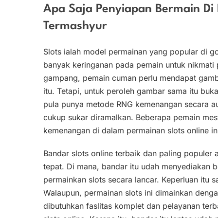
Apa Saja Penyiapan Bermain Di 
Termashyur
Slots ialah model permainan yang popular di 
banyak keringanan pada pemain untuk nikmati p
gampang, pemain cuman perlu mendapat gamba
itu. Tetapi, untuk peroleh gambar sama itu bu
pula punya metode RNG kemenangan secara aut
cukup sukar diramalkan. Beberapa pemain mest
kemenangan di dalam permainan slots online in
Bandar slots online terbaik dan paling populer 
tepat. Di mana, bandar itu udah menyediakan 
permainkan slots secara lancar. Keperluan itu s
Walaupun, permainan slots ini dimainkan denga
dibutuhkan faslitas komplet dan pelayanan terb