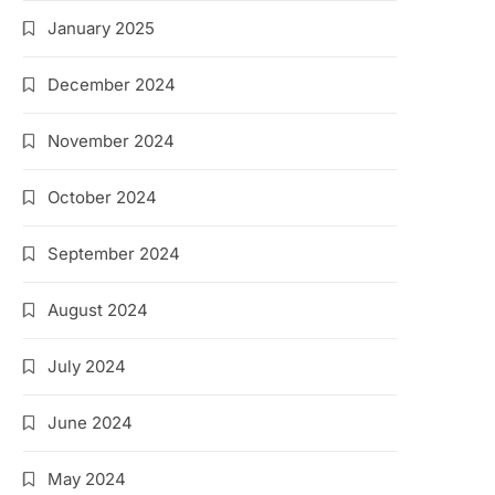
January 2025
December 2024
November 2024
October 2024
September 2024
August 2024
July 2024
June 2024
May 2024