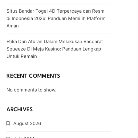
Situs Bandar Togel 4D Terpercaya dan Resmi
di Indonesia 2026: Panduan Memilih Platform
Aman
Etika Dan Aturan Dalam Melakukan Baccarat
Squeeze Di Meja Kasino: Panduan Lengkap
Untuk Pemain
RECENT COMMENTS
No comments to show.
ARCHIVES
August 2026