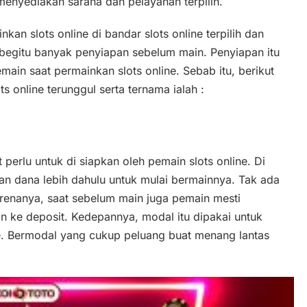
h menyediakan sarana dan pelayanan terpilih.
an slots online di bandar slots online terpilih dan
 begitu banyak penyiapan sebelum main. Penyiapan itu
ain saat permainkan slots online. Sebab itu, berikut
 online terunggul serta ternama ialah :
perlu untuk di siapkan oleh pemain slots online. Di
kan dana lebih dahulu untuk mulai bermainnya. Tak ada
arenanya, saat sebelum main juga pemain mesti
ke deposit. Kedepannya, modal itu dipakai untuk
ne. Bermodal yang cukup peluang buat menang lantas