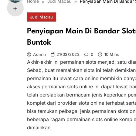
Home
Judi Macau
Penyiapan Main Di Bandar S
Judi Macau
Penyiapan Main Di Bandar Slots
Buntok
Admin
21/03/2023
0
10 Mins
Akhir-akhir ini permainan slots menjadi satu 
Sebab, buat memainkan slots ini telah demik
permainan itu lewat cara online membikin banya
akses permainan slots online ini dapat lewat ban
telah persiapkan bermacam jenis keperluan pema
komplet dari provider slots online terhebat se
bisa temukan pelbagai jenis permainan slots 
beberapa ragam permainan slots online komple
dimainkan.