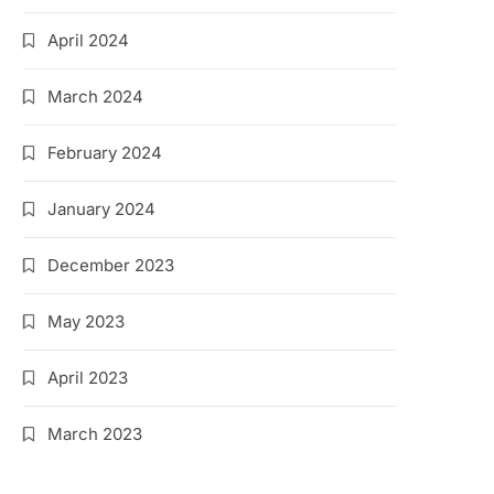
April 2024
March 2024
February 2024
January 2024
December 2023
May 2023
April 2023
March 2023