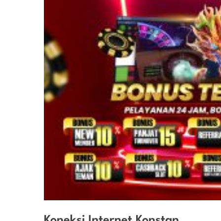
Koneksi Internet Konstan