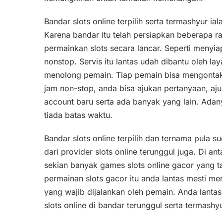
Bandar slots online terpilih serta termashyur ia
Karena bandar itu telah persiapkan beberapa 
permainkan slots secara lancar. Seperti menyi
nonstop. Servis itu lantas udah dibantu oleh 
menolong pemain. Tiap pemain bisa mengontak l
jam non-stop, anda bisa ajukan pertanyaan, ajuka
account baru serta ada banyak yang lain. Adan
tiada batas waktu.
Bandar slots online terpilih dan ternama pula 
dari provider slots online terunggul juga. Di a
sekian banyak games slots online gacor yang t
permainan slots gacor itu anda lantas mesti me
yang wajib dijalankan oleh pemain. Anda lantas
slots online di bandar terunggul serta termashyu