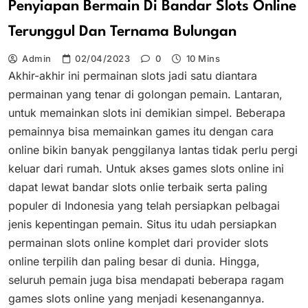
Penyiapan Bermain Di Bandar Slots Online
Terunggul Dan Ternama Bulungan
Admin
02/04/2023
0
10 Mins
Akhir-akhir ini permainan slots jadi satu diantara
permainan yang tenar di golongan pemain. Lantaran,
untuk memainkan slots ini demikian simpel. Beberapa
pemainnya bisa memainkan games itu dengan cara
online bikin banyak penggilanya lantas tidak perlu pergi
keluar dari rumah. Untuk akses games slots online ini
dapat lewat bandar slots onlie terbaik serta paling
populer di Indonesia yang telah persiapkan pelbagai
jenis kepentingan pemain. Situs itu udah persiapkan
permainan slots online komplet dari provider slots
online terpilih dan paling besar di dunia. Hingga,
seluruh pemain juga bisa mendapati beberapa ragam
games slots online yang menjadi kesenangannya.