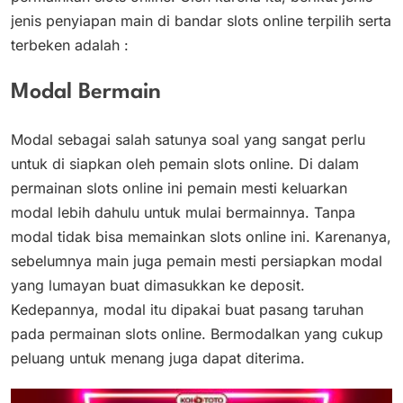
jenis penyiapan main di bandar slots online terpilih serta
terbeken adalah :
Modal Bermain
Modal sebagai salah satunya soal yang sangat perlu
untuk di siapkan oleh pemain slots online. Di dalam
permainan slots online ini pemain mesti keluarkan
modal lebih dahulu untuk mulai bermainnya. Tanpa
modal tidak bisa memainkan slots online ini. Karenanya,
sebelumnya main juga pemain mesti persiapkan modal
yang lumayan buat dimasukkan ke deposit.
Kedepannya, modal itu dipakai buat pasang taruhan
pada permainan slots online. Bermodalkan yang cukup
peluang untuk menang juga dapat diterima.