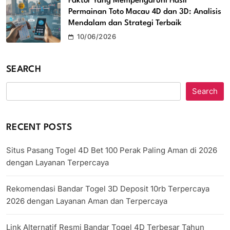
Faktor Yang Mempengaruhi Hasil
Permainan Toto Macau 4D dan 3D: Analisis
Mendalam dan Strategi Terbaik
10/06/2026
SEARCH
Search
RECENT POSTS
Situs Pasang Togel 4D Bet 100 Perak Paling Aman di 2026
dengan Layanan Terpercaya
Rekomendasi Bandar Togel 3D Deposit 10rb Terpercaya
2026 dengan Layanan Aman dan Terpercaya
Link Alternatif Resmi Bandar Togel 4D Terbesar Tahun