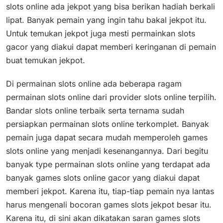
slots online ada jekpot yang bisa berikan hadiah berkali
lipat. Banyak pemain yang ingin tahu bakal jekpot itu.
Untuk temukan jekpot juga mesti permainkan slots
gacor yang diakui dapat memberi keringanan di pemain
buat temukan jekpot.
Di permainan slots online ada beberapa ragam
permainan slots online dari provider slots online terpilih.
Bandar slots online terbaik serta ternama sudah
persiapkan permainan slots online terkomplet. Banyak
pemain juga dapat secara mudah memperoleh games
slots online yang menjadi kesenangannya. Dari begitu
banyak type permainan slots online yang terdapat ada
banyak games slots online gacor yang diakui dapat
memberi jekpot. Karena itu, tiap-tiap pemain nya lantas
harus mengenali bocoran games slots jekpot besar itu.
Karena itu, di sini akan dikatakan saran games slots