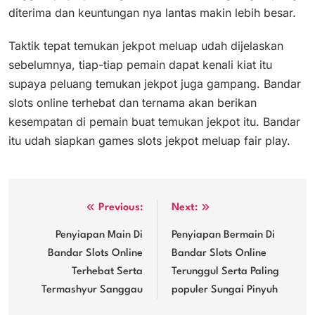
diterima dan keuntungan nya lantas makin lebih besar.
Taktik tepat temukan jekpot meluap udah dijelaskan
sebelumnya, tiap-tiap pemain dapat kenali kiat itu
supaya peluang temukan jekpot juga gampang. Bandar
slots online terhebat dan ternama akan berikan
kesempatan di pemain buat temukan jekpot itu. Bandar
itu udah siapkan games slots jekpot meluap fair play.
Post
Previous:
Next:
navigation
Penyiapan Main Di
Penyiapan Bermain Di
Bandar Slots Online
Bandar Slots Online
Terhebat Serta
Terunggul Serta Paling
Termashyur Sanggau
populer Sungai Pinyuh