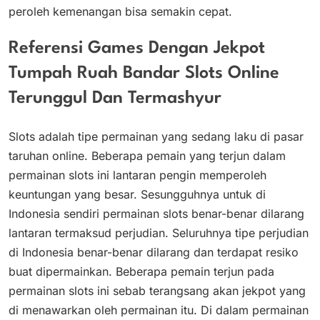
peroleh kemenangan bisa semakin cepat.
Referensi Games Dengan Jekpot
Tumpah Ruah Bandar Slots Online
Terunggul Dan Termashyur
Slots adalah tipe permainan yang sedang laku di pasar
taruhan online. Beberapa pemain yang terjun dalam
permainan slots ini lantaran pengin memperoleh
keuntungan yang besar. Sesungguhnya untuk di
Indonesia sendiri permainan slots benar-benar dilarang
lantaran termaksud perjudian. Seluruhnya tipe perjudian
di Indonesia benar-benar dilarang dan terdapat resiko
buat dipermainkan. Beberapa pemain terjun pada
permainan slots ini sebab terangsang akan jekpot yang
di menawarkan oleh permainan itu. Di dalam permainan