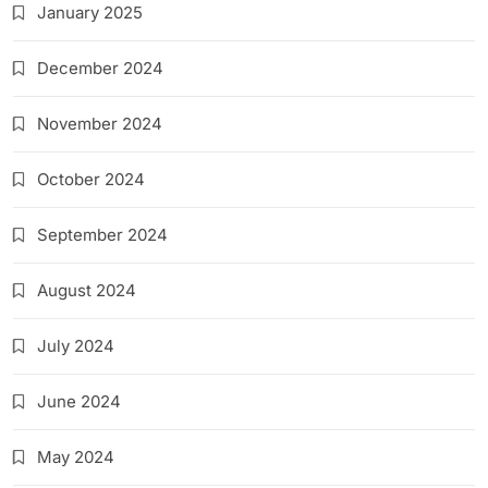
January 2025
December 2024
November 2024
October 2024
September 2024
August 2024
July 2024
June 2024
May 2024