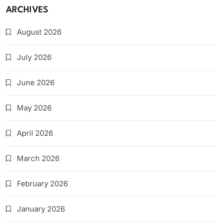
ARCHIVES
August 2026
July 2026
June 2026
May 2026
April 2026
March 2026
February 2026
January 2026