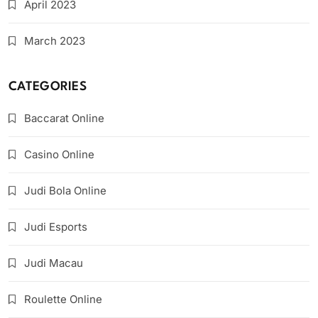
April 2023
March 2023
CATEGORIES
Baccarat Online
Casino Online
Judi Bola Online
Judi Esports
Judi Macau
Roulette Online