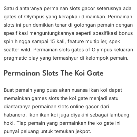
Satu diantaranya permainan slots gacor seterusnya ada
gates of Olympus yang kerapkali dimainkan. Permainan
slots ini pun demikian tenar di golongan pemain dengan
spesifikasi menguntungkannya seperti spesifikasi bonus
spin hingga sampai 15 kali, feature multiplier, spek
scatter wild. Permainan slots gates of Olympus keluaran
pragmatic play yang termashyur di kelompok pemain.
Permainan Slots The Koi Gate
Buat pemain yang puas akan nuansa ikan koi dapat
memainkan games slots the koi gate menjadi satu
diantaranya permainan slots online gacor dari
habanero. Ikon ikan koi juga diyakini sebagai lambang
hoki. Tiap pemain yang permainkan the ko gate ini
punyai peluang untuk temukan jekpot.