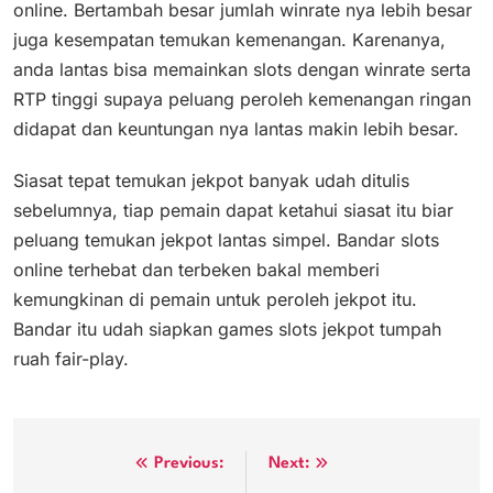
online. Bertambah besar jumlah winrate nya lebih besar
juga kesempatan temukan kemenangan. Karenanya,
anda lantas bisa memainkan slots dengan winrate serta
RTP tinggi supaya peluang peroleh kemenangan ringan
didapat dan keuntungan nya lantas makin lebih besar.
Siasat tepat temukan jekpot banyak udah ditulis
sebelumnya, tiap pemain dapat ketahui siasat itu biar
peluang temukan jekpot lantas simpel. Bandar slots
online terhebat dan terbeken bakal memberi
kemungkinan di pemain untuk peroleh jekpot itu.
Bandar itu udah siapkan games slots jekpot tumpah
ruah fair-play.
Post
Previous:
Next: