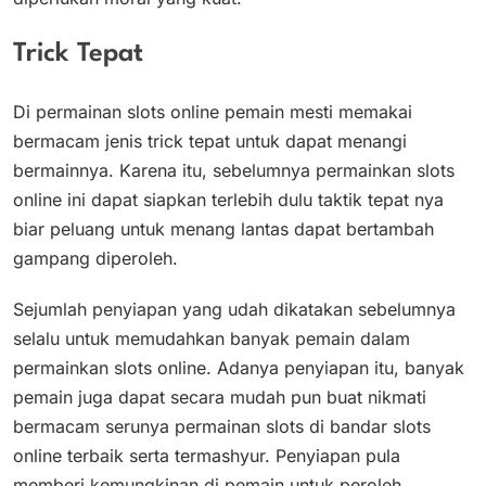
Trick Tepat
Di permainan slots online pemain mesti memakai
bermacam jenis trick tepat untuk dapat menangi
bermainnya. Karena itu, sebelumnya permainkan slots
online ini dapat siapkan terlebih dulu taktik tepat nya
biar peluang untuk menang lantas dapat bertambah
gampang diperoleh.
Sejumlah penyiapan yang udah dikatakan sebelumnya
selalu untuk memudahkan banyak pemain dalam
permainkan slots online. Adanya penyiapan itu, banyak
pemain juga dapat secara mudah pun buat nikmati
bermacam serunya permainan slots di bandar slots
online terbaik serta termashyur. Penyiapan pula
memberi kemungkinan di pemain untuk peroleh