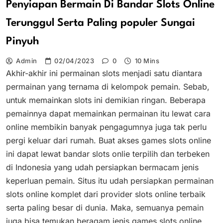
Penyiapan Bermain Di Bandar Slots Online
Terunggul Serta Paling populer Sungai
Pinyuh
Admin
02/04/2023
0
10 Mins
Akhir-akhir ini permainan slots menjadi satu diantara
permainan yang ternama di kelompok pemain. Sebab,
untuk memainkan slots ini demikian ringan. Beberapa
pemainnya dapat memainkan permainan itu lewat cara
online membikin banyak pengagumnya juga tak perlu
pergi keluar dari rumah. Buat akses games slots online
ini dapat lewat bandar slots onlie terpilih dan terbeken
di Indonesia yang udah persiapkan bermacam jenis
keperluan pemain. Situs itu udah persiapkan permainan
slots online komplet dari provider slots online terbaik
serta paling besar di dunia. Maka, semuanya pemain
juga bisa temukan beragam jenis games slots online