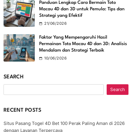
Panduan Lengkap Cara Bermain Toto
Macau 4D dan 3D untuk Pemula: Tips dan
Strategi yang Efektif
21/06/2026
Faktor Yang Mempengaruhi Hasil
Permainan Toto Macau 4D dan 3D: Analisis
Mendalam dan Strategi Terbaik
10/06/2026
SEARCH
Search
RECENT POSTS
Situs Pasang Togel 4D Bet 100 Perak Paling Aman di 2026
dengan Layanan Terpercaya