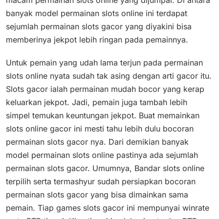
macam permainan slots online yang dijumpai. Di antara
banyak model permainan slots online ini terdapat
sejumlah permainan slots gacor yang diyakini bisa
memberinya jekpot lebih ringan pada pemainnya.
Untuk pemain yang udah lama terjun pada permainan
slots online nyata sudah tak asing dengan arti gacor itu.
Slots gacor ialah permainan mudah bocor yang kerap
keluarkan jekpot. Jadi, pemain juga tambah lebih
simpel temukan keuntungan jekpot. Buat memainkan
slots online gacor ini mesti tahu lebih dulu bocoran
permainan slots gacor nya. Dari demikian banyak
model permainan slots online pastinya ada sejumlah
permainan slots gacor. Umumnya, Bandar slots online
terpilih serta termashyur sudah persiapkan bocoran
permainan slots gacor yang bisa dimainkan sama
pemain. Tiap games slots gacor ini mempunyai winrate