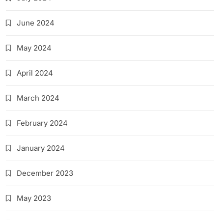
June 2024
May 2024
April 2024
March 2024
February 2024
January 2024
December 2023
May 2023