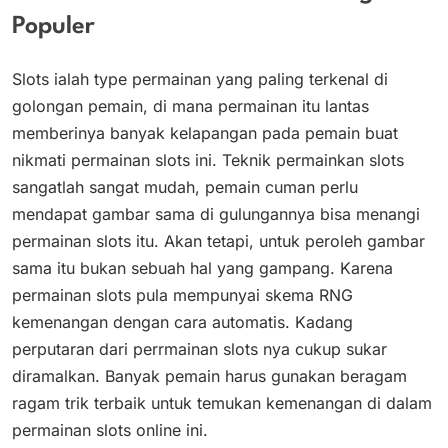
Populer
Slots ialah type permainan yang paling terkenal di
golongan pemain, di mana permainan itu lantas
memberinya banyak kelapangan pada pemain buat
nikmati permainan slots ini. Teknik permainkan slots
sangatlah sangat mudah, pemain cuman perlu
mendapat gambar sama di gulungannya bisa menangi
permainan slots itu. Akan tetapi, untuk peroleh gambar
sama itu bukan sebuah hal yang gampang. Karena
permainan slots pula mempunyai skema RNG
kemenangan dengan cara automatis. Kadang
perputaran dari perrmainan slots nya cukup sukar
diramalkan. Banyak pemain harus gunakan beragam
ragam trik terbaik untuk temukan kemenangan di dalam
permainan slots online ini.