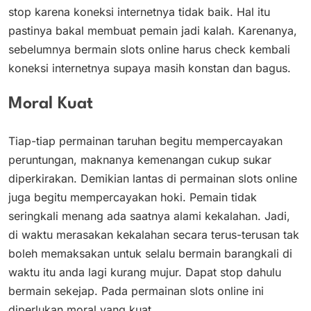
stop karena koneksi internetnya tidak baik. Hal itu
pastinya bakal membuat pemain jadi kalah. Karenanya,
sebelumnya bermain slots online harus check kembali
koneksi internetnya supaya masih konstan dan bagus.
Moral Kuat
Tiap-tiap permainan taruhan begitu mempercayakan
peruntungan, maknanya kemenangan cukup sukar
diperkirakan. Demikian lantas di permainan slots online
juga begitu mempercayakan hoki. Pemain tidak
seringkali menang ada saatnya alami kekalahan. Jadi,
di waktu merasakan kekalahan secara terus-terusan tak
boleh memaksakan untuk selalu bermain barangkali di
waktu itu anda lagi kurang mujur. Dapat stop dahulu
bermain sekejap. Pada permainan slots online ini
diperlukan moral yang kuat.