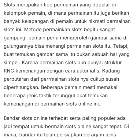
Slots merupakan tipe permainan yang popular di
kelompok pemain, di mana permainan itu juga berikan
banyak kelapangan di pemain untuk nikmati permainan
slots ini. Metode permainkan slots begitu sangat
gampang, pemain perlu memperoleh gambar sama di
gulungannya bisa menangi permainan slots itu. Tetapi,
buat temukan gambar sama itu bukan sebuah hal yang
simpel. Karena permainan slots pun punyai struktur
RNG kemenangan dengan cara automatis. Kadang
perputaran dari perrmainan slots nya cukup susah
diperhitungkan. Beberapa pemain mesti memakai
beberapa jenis taktik terunggul buat temukan
kemenangan di permainan slots online ini.
Bandar slots online terhebat serta paling populer ada
jadi tempat untuk bermain slots online sangat tepat. Di
mana, bandar itu telah persiapkan beragam jenis