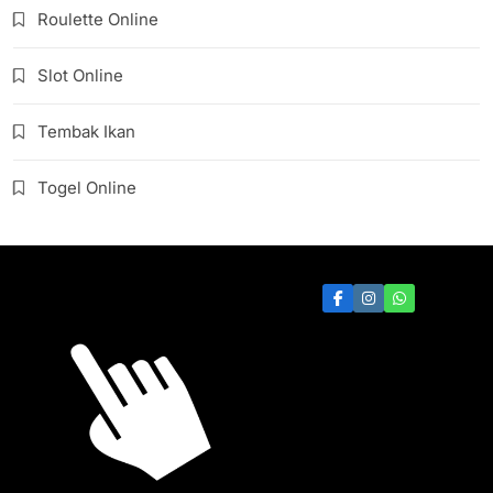
Roulette Online
Slot Online
Tembak Ikan
Togel Online