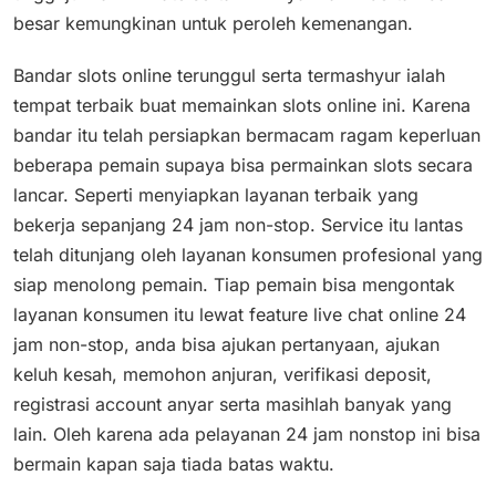
besar kemungkinan untuk peroleh kemenangan.
Bandar slots online terunggul serta termashyur ialah
tempat terbaik buat memainkan slots online ini. Karena
bandar itu telah persiapkan bermacam ragam keperluan
beberapa pemain supaya bisa permainkan slots secara
lancar. Seperti menyiapkan layanan terbaik yang
bekerja sepanjang 24 jam non-stop. Service itu lantas
telah ditunjang oleh layanan konsumen profesional yang
siap menolong pemain. Tiap pemain bisa mengontak
layanan konsumen itu lewat feature live chat online 24
jam non-stop, anda bisa ajukan pertanyaan, ajukan
keluh kesah, memohon anjuran, verifikasi deposit,
registrasi account anyar serta masihlah banyak yang
lain. Oleh karena ada pelayanan 24 jam nonstop ini bisa
bermain kapan saja tiada batas waktu.