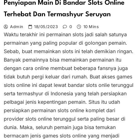
Penyiapan Main Di Bandar Slots Online
Terhebat Dan Termashyur Seruyan
Admin
18/05/2023
0
10 Mins
Waktu terakhir ini permainan slots jadi salah satunya
permainan yang paling popular di golongan pemain.
Sebab, buat memainkan slots ini telah demikian ringan.
Banyak pemainnya bisa memainkan permainan itu
dengan cara online membuat beberapa fansnya juga
tidak butuh pergi keluar dari rumah. Buat akses games
slots online ini dapat lewat bandar slots onlie terunggul
serta termashyur di Indonesia yang telah persiapkan
pelbagai jenis kepentingan pemain. Situs itu udah
persiapkan permainan slots online komplet dari
provider slots online terunggul serta paling besar di
dunia. Maka, seluruh pemain juga bisa temukan
bermacam jenis games slots online yang menjadi