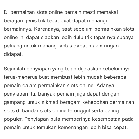
Di permainan slots online pemain mesti memakai
beragam jenis trik tepat buat dapat menangi
bermainnya. Karenanya, saat sebelum permainkan slots
online ini dapat siapkan lebih dulu trik tepat nya supaya
peluang untuk menang lantas dapat makin ringan
didapat.
Sejumlah penyiapan yang telah dijelaskan sebelumnya
terus-menerus buat membuat lebih mudah beberapa
pemain dalam permainkan slots online. Adanya
penyiapan itu, banyak pemain juga dapat dengan
gampang untuk nikmati beragam kehebohan permainan
slots di bandar slots online terunggul serta paling
populer. Penyiapan pula memberinya kesempatan pada
pemain untuk temukan kemenangan lebih bisa cepat.