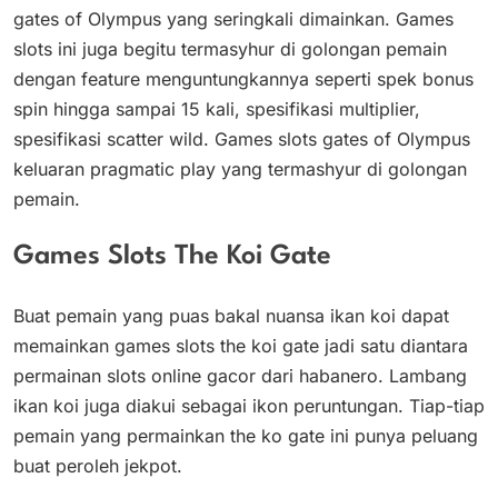
gates of Olympus yang seringkali dimainkan. Games
slots ini juga begitu termasyhur di golongan pemain
dengan feature menguntungkannya seperti spek bonus
spin hingga sampai 15 kali, spesifikasi multiplier,
spesifikasi scatter wild. Games slots gates of Olympus
keluaran pragmatic play yang termashyur di golongan
pemain.
Games Slots The Koi Gate
Buat pemain yang puas bakal nuansa ikan koi dapat
memainkan games slots the koi gate jadi satu diantara
permainan slots online gacor dari habanero. Lambang
ikan koi juga diakui sebagai ikon peruntungan. Tiap-tiap
pemain yang permainkan the ko gate ini punya peluang
buat peroleh jekpot.