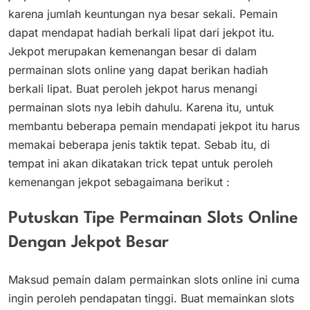
karena jumlah keuntungan nya besar sekali. Pemain
dapat mendapat hadiah berkali lipat dari jekpot itu.
Jekpot merupakan kemenangan besar di dalam
permainan slots online yang dapat berikan hadiah
berkali lipat. Buat peroleh jekpot harus menangi
permainan slots nya lebih dahulu. Karena itu, untuk
membantu beberapa pemain mendapati jekpot itu harus
memakai beberapa jenis taktik tepat. Sebab itu, di
tempat ini akan dikatakan trick tepat untuk peroleh
kemenangan jekpot sebagaimana berikut :
Putuskan Tipe Permainan Slots Online
Dengan Jekpot Besar
Maksud pemain dalam permainkan slots online ini cuma
ingin peroleh pendapatan tinggi. Buat memainkan slots