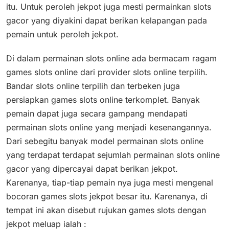
itu. Untuk peroleh jekpot juga mesti permainkan slots
gacor yang diyakini dapat berikan kelapangan pada
pemain untuk peroleh jekpot.
Di dalam permainan slots online ada bermacam ragam
games slots online dari provider slots online terpilih.
Bandar slots online terpilih dan terbeken juga
persiapkan games slots online terkomplet. Banyak
pemain dapat juga secara gampang mendapati
permainan slots online yang menjadi kesenangannya.
Dari sebegitu banyak model permainan slots online
yang terdapat terdapat sejumlah permainan slots online
gacor yang dipercayai dapat berikan jekpot.
Karenanya, tiap-tiap pemain nya juga mesti mengenal
bocoran games slots jekpot besar itu. Karenanya, di
tempat ini akan disebut rujukan games slots dengan
jekpot meluap ialah :