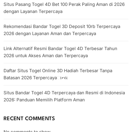
Situs Pasang Togel 4D Bet 100 Perak Paling Aman di 2026
dengan Layanan Terpercaya
Rekomendasi Bandar Togel 3D Deposit 10rb Terpercaya
2026 dengan Layanan Aman dan Terpercaya
Link Alternatif Resmi Bandar Togel 4D Terbesar Tahun
2026 untuk Akses Aman dan Terpercaya
Daftar Situs Togel Online 3D Hadiah Terbesar Tanpa
Batasan 2026 Terpercayaાન્ય
Situs Bandar Togel 4D Terpercaya dan Resmi di Indonesia
2026: Panduan Memilih Platform Aman
RECENT COMMENTS
No comments to show.