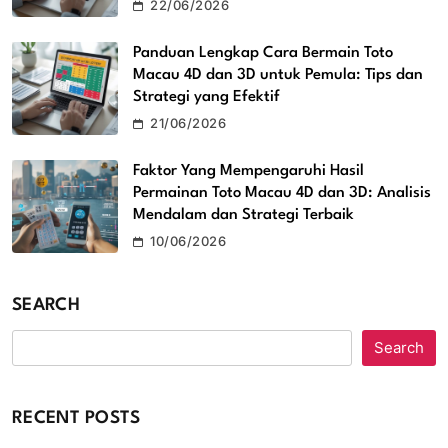
22/06/2026
Panduan Lengkap Cara Bermain Toto
Macau 4D dan 3D untuk Pemula: Tips dan
Strategi yang Efektif
21/06/2026
Faktor Yang Mempengaruhi Hasil
Permainan Toto Macau 4D dan 3D: Analisis
Mendalam dan Strategi Terbaik
10/06/2026
SEARCH
Search
RECENT POSTS