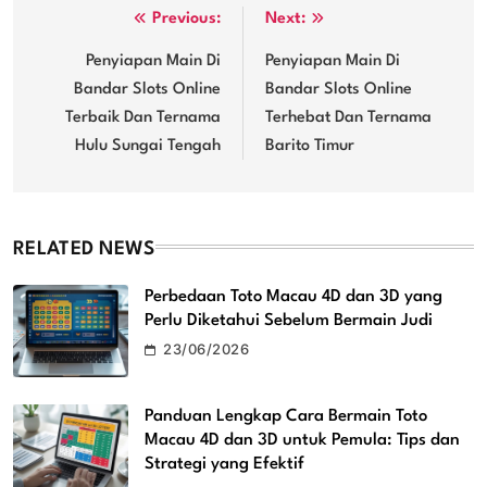
Post
Previous:
Next:
navigation
Penyiapan Main Di
Penyiapan Main Di
Bandar Slots Online
Bandar Slots Online
Terbaik Dan Ternama
Terhebat Dan Ternama
Hulu Sungai Tengah
Barito Timur
RELATED NEWS
Perbedaan Toto Macau 4D dan 3D yang
Perlu Diketahui Sebelum Bermain Judi
23/06/2026
Panduan Lengkap Cara Bermain Toto
Macau 4D dan 3D untuk Pemula: Tips dan
Strategi yang Efektif