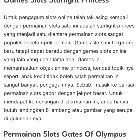
Games Slots Starlight Princess
Untuk pengagum slots online telah tak asing kembali
dengan permainan slots satu ini adalah starlight princes
yang menjadi satu diantara permainan slots sangat
populer di kelompok pemain. Games slots ini tergolong
baru tetapi dapat beradu dengan games slots online
yang lain yang udah lama ada. Games ini
memanfaatkan objek anime princess, kendati topik nya
seperti anak kecil tidak boleh salah permainan ini
sangat banyak pengagumnya. Sebab, masuk ke barisan
permainan slots gacor dengan jekpot besar. Untuk
mendapat kemenangan di permainan ini, anda hanya
butuh landingkan 8 lambang atau gambar yang serupa
di gulungan nya.
Permainan Slots Gates Of Olympus