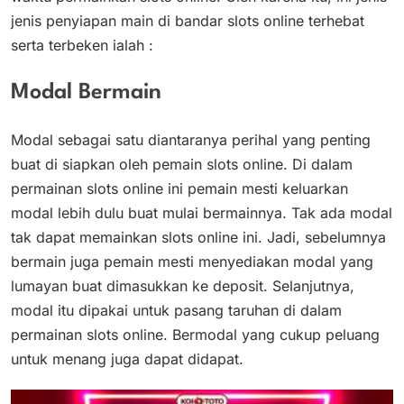
jenis penyiapan main di bandar slots online terhebat
serta terbeken ialah :
Modal Bermain
Modal sebagai satu diantaranya perihal yang penting
buat di siapkan oleh pemain slots online. Di dalam
permainan slots online ini pemain mesti keluarkan
modal lebih dulu buat mulai bermainnya. Tak ada modal
tak dapat memainkan slots online ini. Jadi, sebelumnya
bermain juga pemain mesti menyediakan modal yang
lumayan buat dimasukkan ke deposit. Selanjutnya,
modal itu dipakai untuk pasang taruhan di dalam
permainan slots online. Bermodal yang cukup peluang
untuk menang juga dapat didapat.