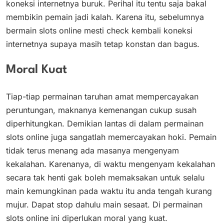
koneksi internetnya buruk. Perihal itu tentu saja bakal
membikin pemain jadi kalah. Karena itu, sebelumnya
bermain slots online mesti check kembali koneksi
internetnya supaya masih tetap konstan dan bagus.
Moral Kuat
Tiap-tiap permainan taruhan amat mempercayakan
peruntungan, maknanya kemenangan cukup susah
diperhitungkan. Demikian lantas di dalam permainan
slots online juga sangatlah memercayakan hoki. Pemain
tidak terus menang ada masanya mengenyam
kekalahan. Karenanya, di waktu mengenyam kekalahan
secara tak henti gak boleh memaksakan untuk selalu
main kemungkinan pada waktu itu anda tengah kurang
mujur. Dapat stop dahulu main sesaat. Di permainan
slots online ini diperlukan moral yang kuat.