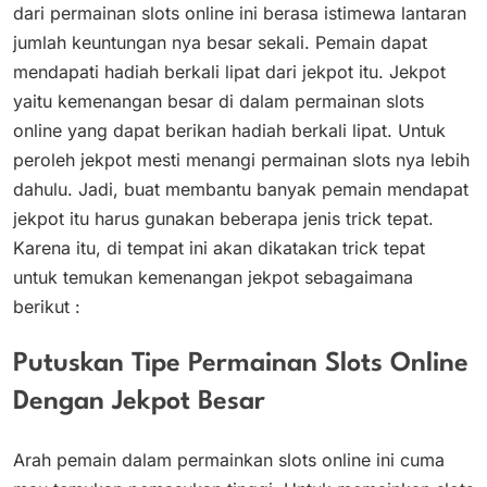
dari permainan slots online ini berasa istimewa lantaran
jumlah keuntungan nya besar sekali. Pemain dapat
mendapati hadiah berkali lipat dari jekpot itu. Jekpot
yaitu kemenangan besar di dalam permainan slots
online yang dapat berikan hadiah berkali lipat. Untuk
peroleh jekpot mesti menangi permainan slots nya lebih
dahulu. Jadi, buat membantu banyak pemain mendapat
jekpot itu harus gunakan beberapa jenis trick tepat.
Karena itu, di tempat ini akan dikatakan trick tepat
untuk temukan kemenangan jekpot sebagaimana
berikut :
Putuskan Tipe Permainan Slots Online
Dengan Jekpot Besar
Arah pemain dalam permainkan slots online ini cuma