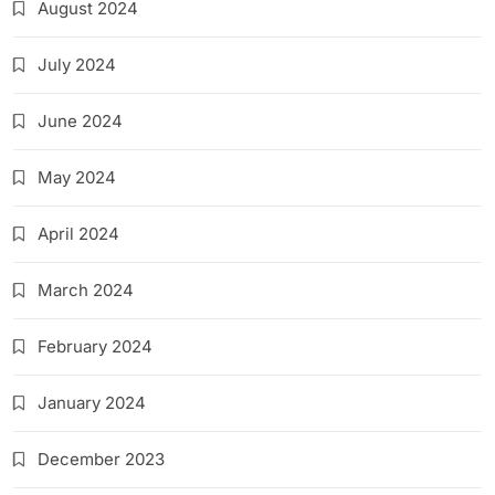
August 2024
July 2024
June 2024
May 2024
April 2024
March 2024
February 2024
January 2024
December 2023