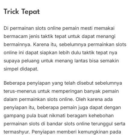
Trick Tepat
Di permainan slots online pemain mesti memakai
bermacam jenis taktik tepat untuk dapat menangi
bermainnya. Karena itu, sebelumnya permainkan slots
online ini dapat siapkan lebih dulu taktik tepat nya
supaya peluang untuk menang lantas bisa semakin
simpel didapat.
Beberapa penyiapan yang telah disebut sebelumnya
terus-menerus untuk memperingan banyak pemain
dalam permainkan slots online. Oleh karena ada
penyiapan itu, beberapa pemain juga dapat dengan
gampang pula buat nikmati beragam kehebohan
permainan slots di bandar slots online terunggul serta
termashyur. Penyiapan memberi kemungkinan pada