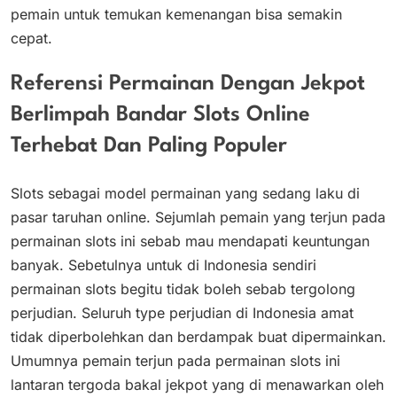
pemain untuk temukan kemenangan bisa semakin
cepat.
Referensi Permainan Dengan Jekpot
Berlimpah Bandar Slots Online
Terhebat Dan Paling Populer
Slots sebagai model permainan yang sedang laku di
pasar taruhan online. Sejumlah pemain yang terjun pada
permainan slots ini sebab mau mendapati keuntungan
banyak. Sebetulnya untuk di Indonesia sendiri
permainan slots begitu tidak boleh sebab tergolong
perjudian. Seluruh type perjudian di Indonesia amat
tidak diperbolehkan dan berdampak buat dipermainkan.
Umumnya pemain terjun pada permainan slots ini
lantaran tergoda bakal jekpot yang di menawarkan oleh