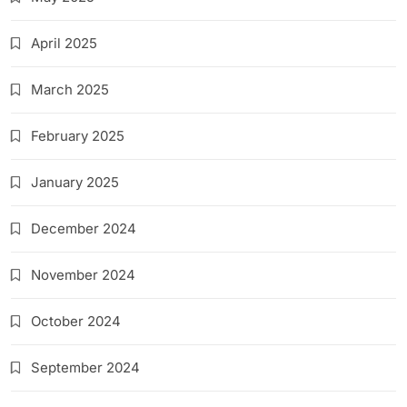
April 2025
March 2025
February 2025
January 2025
December 2024
November 2024
October 2024
September 2024