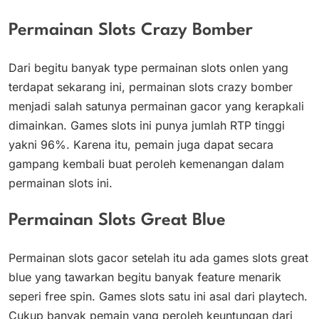
Permainan Slots Crazy Bomber
Dari begitu banyak type permainan slots onlen yang
terdapat sekarang ini, permainan slots crazy bomber
menjadi salah satunya permainan gacor yang kerapkali
dimainkan. Games slots ini punya jumlah RTP tinggi
yakni 96%. Karena itu, pemain juga dapat secara
gampang kembali buat peroleh kemenangan dalam
permainan slots ini.
Permainan Slots Great Blue
Permainan slots gacor setelah itu ada games slots great
blue yang tawarkan begitu banyak feature menarik
seperi free spin. Games slots satu ini asal dari playtech.
Cukup banyak pemain yang peroleh keuntungan dari