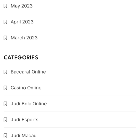
May 2023
April 2023
March 2023
CATEGORIES
Baccarat Online
Casino Online
Judi Bola Online
Judi Esports
Judi Macau