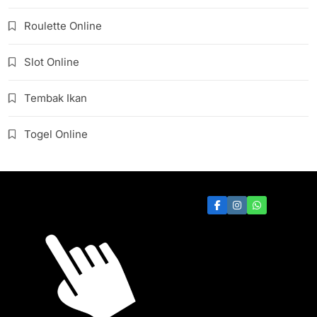
Roulette Online
Slot Online
Tembak Ikan
Togel Online