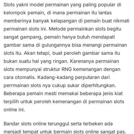
Slots yakni model permainan yang paling popular di
kelompok pemain, di mana permainan itu lantas
memberinya banyak kelapangan di pemain buat nikmati
permainan slots ini. Metode permainkan slots begitu
sangat gampang, pemain hanya butuh mendapati
gambar sama di gulungannya bisa menangi permainan
slots itu. Akan tetapi, buat peroleh gambar sama itu
bukan suatu hal yang ringan. Karenanya permainan
slots mempunyai struktur RNG kemenangan dengan
cara otomatis. Kadang-kadang perputaran dari
perrmainan slots nya cukup sukar diperhitungkan.
Beberapa pemain mesti memakai beberapa jenis kiat
terpilih untuk peroleh kemenangan di permainan slots
online ini.
Bandar slots online terunggul serta terbeken ada
menjadi tempat untuk bermain slots online sangat pas.