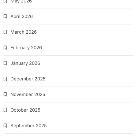
May 2026
April 2026
March 2026
February 2026
January 2026
December 2025
November 2025
October 2025
September 2025