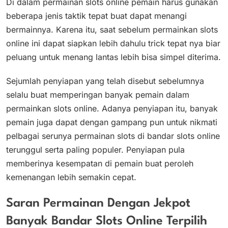
Di dalam permainan slots online pemain harus gunakan
beberapa jenis taktik tepat buat dapat menangi
bermainnya. Karena itu, saat sebelum permainkan slots
online ini dapat siapkan lebih dahulu trick tepat nya biar
peluang untuk menang lantas lebih bisa simpel diterima.
Sejumlah penyiapan yang telah disebut sebelumnya
selalu buat memperingan banyak pemain dalam
permainkan slots online. Adanya penyiapan itu, banyak
pemain juga dapat dengan gampang pun untuk nikmati
pelbagai serunya permainan slots di bandar slots online
terunggul serta paling populer. Penyiapan pula
memberinya kesempatan di pemain buat peroleh
kemenangan lebih semakin cepat.
Saran Permainan Dengan Jekpot
Banyak Bandar Slots Online Terpilih