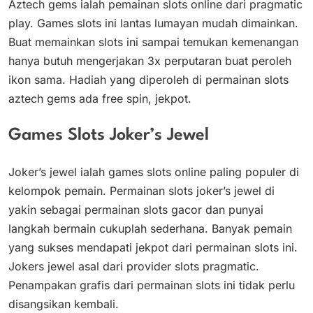
Aztech gems ialah pemainan slots online dari pragmatic
play. Games slots ini lantas lumayan mudah dimainkan.
Buat memainkan slots ini sampai temukan kemenangan
hanya butuh mengerjakan 3x perputaran buat peroleh
ikon sama. Hadiah yang diperoleh di permainan slots
aztech gems ada free spin, jekpot.
Games Slots Joker’s Jewel
Joker’s jewel ialah games slots online paling populer di
kelompok pemain. Permainan slots joker’s jewel di
yakin sebagai permainan slots gacor dan punyai
langkah bermain cukuplah sederhana. Banyak pemain
yang sukses mendapati jekpot dari permainan slots ini.
Jokers jewel asal dari provider slots pragmatic.
Penampakan grafis dari permainan slots ini tidak perlu
disangsikan kembali.