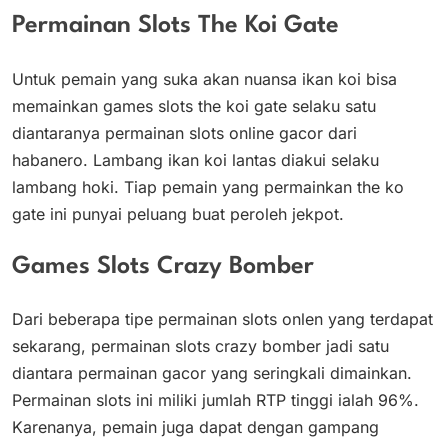
Permainan Slots The Koi Gate
Untuk pemain yang suka akan nuansa ikan koi bisa
memainkan games slots the koi gate selaku satu
diantaranya permainan slots online gacor dari
habanero. Lambang ikan koi lantas diakui selaku
lambang hoki. Tiap pemain yang permainkan the ko
gate ini punyai peluang buat peroleh jekpot.
Games Slots Crazy Bomber
Dari beberapa tipe permainan slots onlen yang terdapat
sekarang, permainan slots crazy bomber jadi satu
diantara permainan gacor yang seringkali dimainkan.
Permainan slots ini miliki jumlah RTP tinggi ialah 96%.
Karenanya, pemain juga dapat dengan gampang