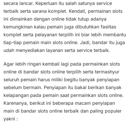
secara lancar. Keperluan itu salah satunya service
terbaik serta sarana komplet. Kendati, permainan slots
ini dimainkan dengan online tidak tutup adanya
kemungkinan kalau pemain juga dibutuhkan faslitas
komplet serta pelayanan terpilih ini biar lebih membantu
tiap-tiap pemain main slots online. Jadi, bandar itu juga
udah menyediakan layanan serta service terbaik.
Agar lebih ringan kembali lagi pada permainkan slots
online di bandar slots online terpilih serta termashyur
seluruh pemain harus miliki begitu banyak penyiapan
sebelum bermain. Penyiapan itu bakal berikan banyak
kelapangan pada pemain saat permainkan slots online.
Karenanya, berikut ini beberapa macam penyiapan
main di bandar slots online terbaik dan paling populer
yakni :