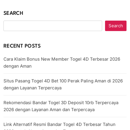
SEARCH
Search
RECENT POSTS
Cara Klaim Bonus New Member Togel 4D Terbesar 2026
dengan Aman
Situs Pasang Togel 4D Bet 100 Perak Paling Aman di 2026
dengan Layanan Terpercaya
Rekomendasi Bandar Togel 3D Deposit 10rb Terpercaya
2026 dengan Layanan Aman dan Terpercaya
Link Alternatif Resmi Bandar Togel 4D Terbesar Tahun