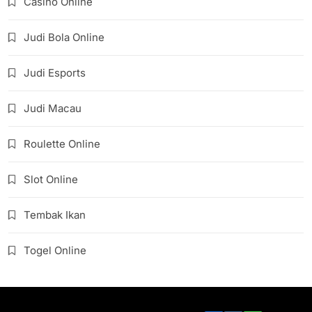
Casino Online
Judi Bola Online
Judi Esports
Judi Macau
Roulette Online
Slot Online
Tembak Ikan
Togel Online