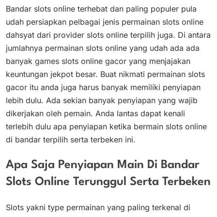
Bandar slots online terhebat dan paling populer pula
udah persiapkan pelbagai jenis permainan slots online
dahsyat dari provider slots online terpilih juga. Di antara
jumlahnya permainan slots online yang udah ada ada
banyak games slots online gacor yang menjajakan
keuntungan jekpot besar. Buat nikmati permainan slots
gacor itu anda juga harus banyak memiliki penyiapan
lebih dulu. Ada sekian banyak penyiapan yang wajib
dikerjakan oleh pemain. Anda lantas dapat kenali
terlebih dulu apa penyiapan ketika bermain slots online
di bandar terpilih serta terbeken ini.
Apa Saja Penyiapan Main Di Bandar
Slots Online Terunggul Serta Terbeken
Slots yakni type permainan yang paling terkenal di