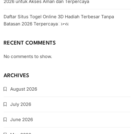
2026 untuk Akses Aman dan Terpercaya
Daftar Situs Togel Online 3D Hadiah Terbesar Tanpa
Batasan 2026 Terpercayaાન્ય
RECENT COMMENTS
No comments to show.
ARCHIVES
August 2026
July 2026
June 2026