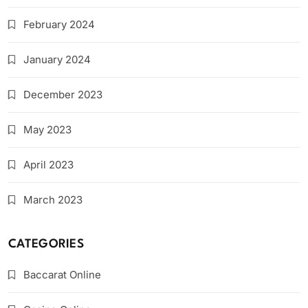
February 2024
January 2024
December 2023
May 2023
April 2023
March 2023
CATEGORIES
Baccarat Online