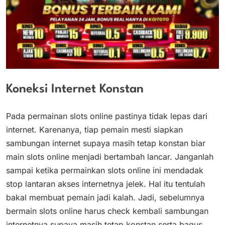
Koneksi Internet Konstan
Pada permainan slots online pastinya tidak lepas dari
internet. Karenanya, tiap pemain mesti siapkan
sambungan internet supaya masih tetap konstan biar
main slots online menjadi bertambah lancar. Janganlah
sampai ketika permainkan slots online ini mendadak
stop lantaran akses internetnya jelek. Hal itu tentulah
bakal membuat pemain jadi kalah. Jadi, sebelumnya
bermain slots online harus check kembali sambungan
internetnya supaya masih tetap konstan serta bagus.