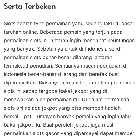
Serta Terbeken
Slots adalah type permainan yang sedang laku di pasar
taruhan online. Beberapa pemain yang terjun pada
permainan slots ini lantaran ingin mendapat keuntungan
yang banyak. Sebetulnya untuk di Indonesia sendiri
permainan slots benar-benar dilarang lantaran
termaksud perjudian. Semuanya macam perjudian di
Indonesia benar-benar dilarang dan berefek buat
dipermainkan. Biasanya pemain terjun dalam permainan
slots ini sebab tergoda bakal jekpot yang di
menawarkan oleh permainan itu. Di dalam permainan
slots online ada jekpot yang bisa memberi hadiah
berkali lipat. Lumayan banyak pemain yang ingin tahu
bakal jekpot itu. Buat peroleh jekpot juga mesti
permainkan slots gacor yang dipercayai dapat memberi