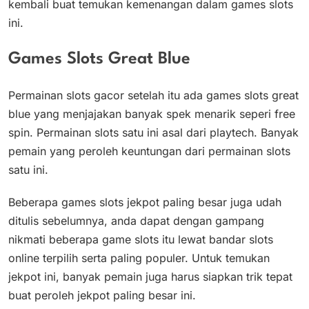
kembali buat temukan kemenangan dalam games slots
ini.
Games Slots Great Blue
Permainan slots gacor setelah itu ada games slots great
blue yang menjajakan banyak spek menarik seperi free
spin. Permainan slots satu ini asal dari playtech. Banyak
pemain yang peroleh keuntungan dari permainan slots
satu ini.
Beberapa games slots jekpot paling besar juga udah
ditulis sebelumnya, anda dapat dengan gampang
nikmati beberapa game slots itu lewat bandar slots
online terpilih serta paling populer. Untuk temukan
jekpot ini, banyak pemain juga harus siapkan trik tepat
buat peroleh jekpot paling besar ini.