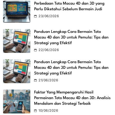
Perbedaan Toto Macau 4D dan 3D yang
Perlu Diketahui Sebelum Bermain Judi
23/06/2026
Panduan Lengkap Cara Bermain Toto
Macau 4D dan 3D untuk Pemula: Tips dan
Strategi yang Efektif
22/06/2026
Panduan Lengkap Cara Bermain Toto
Macau 4D dan 3D untuk Pemula: Tips dan
Strategi yang Efektif
21/06/2026
Faktor Yang Mempengaruhi Hasil
Permainan Toto Macau 4D dan 3D: Analisis
Mendalam dan Strategi Terbaik
10/06/2026