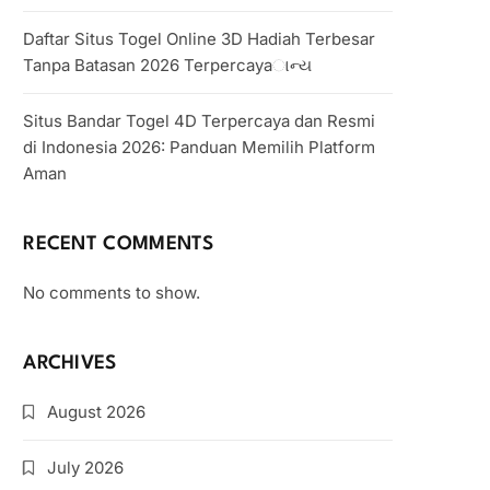
Daftar Situs Togel Online 3D Hadiah Terbesar
Tanpa Batasan 2026 Terpercayaાન્ય
Situs Bandar Togel 4D Terpercaya dan Resmi
di Indonesia 2026: Panduan Memilih Platform
Aman
RECENT COMMENTS
No comments to show.
ARCHIVES
August 2026
July 2026