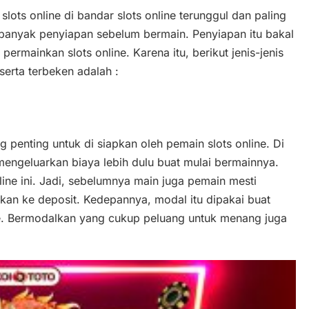
ots online di bandar slots online terunggul dan paling
banyak penyiapan sebelum bermain. Penyiapan itu bakal
mainkan slots online. Karena itu, berikut jenis-jenis
serta terbeken adalah :
 penting untuk di siapkan oleh pemain slots online. Di
mengeluarkan biaya lebih dulu buat mulai bermainnya.
ine ini. Jadi, sebelumnya main juga pemain mesti
an ke deposit. Kedepannya, modal itu dipakai buat
ne. Bermodalkan yang cukup peluang untuk menang juga