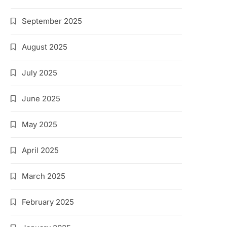
September 2025
August 2025
July 2025
June 2025
May 2025
April 2025
March 2025
February 2025