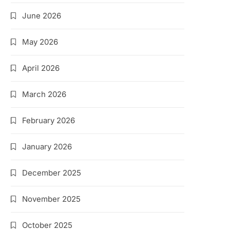
June 2026
May 2026
April 2026
March 2026
February 2026
January 2026
December 2025
November 2025
October 2025