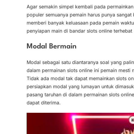
Agar semakin simpel kembali pada permainkan sl
populer semuanya pemain harus punya sangat 
memberi banyak keluasaan pada pemain waktu per
penyiapan main di bandar slots online terhebat 
Modal Bermain
Modal sebagai satu diantaranya soal yang paling
dalam permainan slots online ini pemain mesti 
Tidak ada modal tak dapat memainkan slots onl
persiapkan modal yang lumayan untuk dimasukk
pasang taruhan di dalam permainan slots onli
dapat diterima.