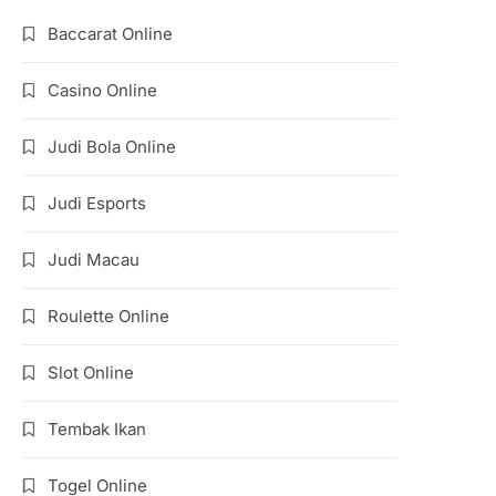
Baccarat Online
Casino Online
Judi Bola Online
Judi Esports
Judi Macau
Roulette Online
Slot Online
Tembak Ikan
Togel Online