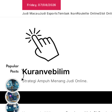
Skip
Friday, 07/08/2026
to
Judi Macau
Judi Esports
Tembak Ikan
Roulette Online
Slot Onl
content
Popular
Kuranvebilim
Posts
Strategi Ampuh Menang Judi Online.