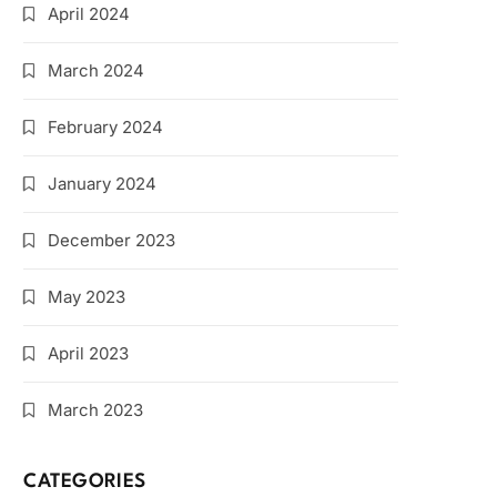
April 2024
March 2024
February 2024
January 2024
December 2023
May 2023
April 2023
March 2023
CATEGORIES