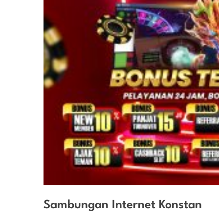
Sambungan Internet Konstan