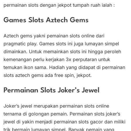
permainan slots dengan jekpot tumpah ruah ialah :
Games Slots Aztech Gems
Aztech gems yakni pemainan slots online dari
pragmatic play. Games slots ini juga lumayan simpel
dimainkan. Untuk memainkan slots ini hingga peroleh
kemenangan perlu kerjakan 3x perputaran untuk
temukan ikon sama. Hadiah yang didapat di permainan
slots aztech gems ada free spin, jekpot.
Permainan Slots Joker’s Jewel
Joker’s jewel merupakan permainan slots online
ternama di golongan pemain. Permainan slots joker’s
jewel di yakin menjadi permainan slots gacor dan miliki
trik bermain lumayan simpel. Banyak pemain yang