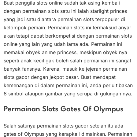
Buat penggila slots online sudah tak asing kembali
dengan permainan slots satu ini ialah starlight princes
yang jadi satu diantara permainan slots terpopuler di
kelompok pemain. Permainan slots ini termaksud anyar
akan tetapi dapat berkompetisi dengan permainan slots
online yang lain yang udah lama ada. Permainan ini
memakai obyek anime princess, meskipun obyek nya
seperti anak kecil gak boleh salah permainan ini sangat
banyak fansnya. Karena, masuk ke jejeran permainan
slots gacor dengan jekpot besar. Buat mendapat
kemenangan di dalam permainan ini, anda perlu tibakan
8 simbol ataupun gambar yang serupa di gulungan nya.
Permainan Slots Gates Of Olympus
Salah satunya permainan slots gacor setelah itu ada
gates of Olympus yang kerapkali dimainkan. Permainan