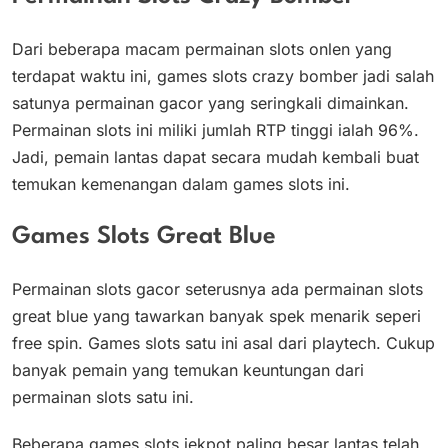
Dari beberapa macam permainan slots onlen yang
terdapat waktu ini, games slots crazy bomber jadi salah
satunya permainan gacor yang seringkali dimainkan.
Permainan slots ini miliki jumlah RTP tinggi ialah 96%.
Jadi, pemain lantas dapat secara mudah kembali buat
temukan kemenangan dalam games slots ini.
Games Slots Great Blue
Permainan slots gacor seterusnya ada permainan slots
great blue yang tawarkan banyak spek menarik seperi
free spin. Games slots satu ini asal dari playtech. Cukup
banyak pemain yang temukan keuntungan dari
permainan slots satu ini.
Beberapa games slots jekpot paling besar lantas telah