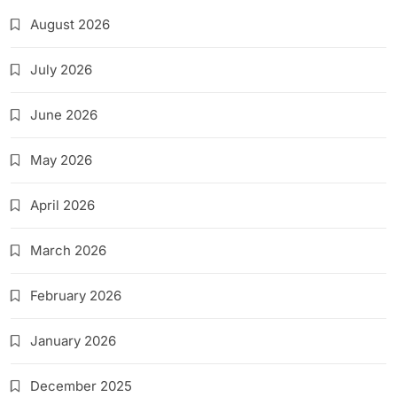
August 2026
July 2026
June 2026
May 2026
April 2026
March 2026
February 2026
January 2026
December 2025