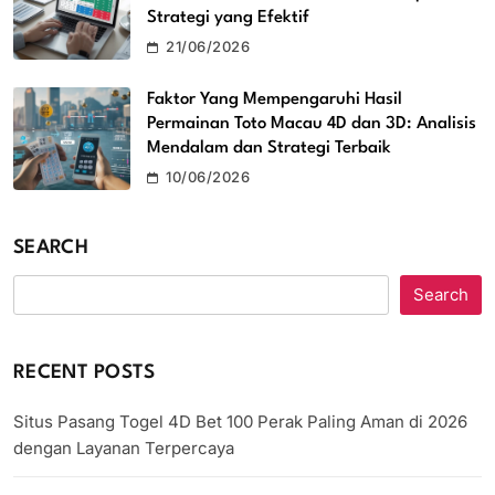
Strategi yang Efektif
21/06/2026
Faktor Yang Mempengaruhi Hasil
Permainan Toto Macau 4D dan 3D: Analisis
Mendalam dan Strategi Terbaik
10/06/2026
SEARCH
Search
RECENT POSTS
Situs Pasang Togel 4D Bet 100 Perak Paling Aman di 2026
dengan Layanan Terpercaya