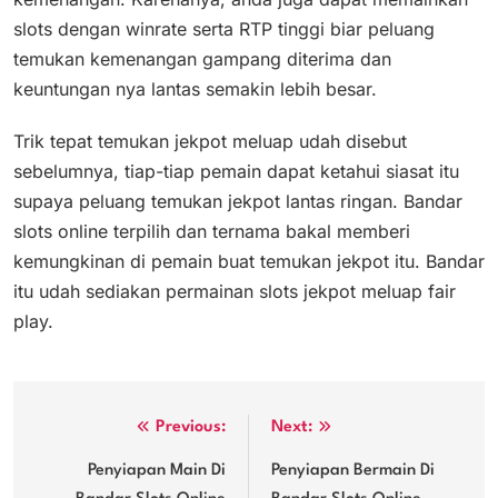
slots dengan winrate serta RTP tinggi biar peluang
temukan kemenangan gampang diterima dan
keuntungan nya lantas semakin lebih besar.
Trik tepat temukan jekpot meluap udah disebut
sebelumnya, tiap-tiap pemain dapat ketahui siasat itu
supaya peluang temukan jekpot lantas ringan. Bandar
slots online terpilih dan ternama bakal memberi
kemungkinan di pemain buat temukan jekpot itu. Bandar
itu udah sediakan permainan slots jekpot meluap fair
play.
Post
Previous:
Next:
navigation
Penyiapan Main Di
Penyiapan Bermain Di