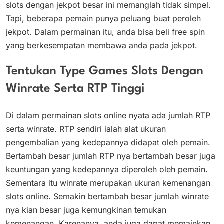
slots dengan jekpot besar ini memanglah tidak simpel.
Tapi, beberapa pemain punya peluang buat peroleh
jekpot. Dalam permainan itu, anda bisa beli free spin
yang berkesempatan membawa anda pada jekpot.
Tentukan Type Games Slots Dengan
Winrate Serta RTP Tinggi
Di dalam permainan slots online nyata ada jumlah RTP
serta winrate. RTP sendiri ialah alat ukuran
pengembalian yang kedepannya didapat oleh pemain.
Bertambah besar jumlah RTP nya bertambah besar juga
keuntungan yang kedepannya diperoleh oleh pemain.
Sementara itu winrate merupakan ukuran kemenangan
slots online. Semakin bertambah besar jumlah winrate
nya kian besar juga kemungkinan temukan
kemenangan. Karenanya, anda juga dapat memainkan