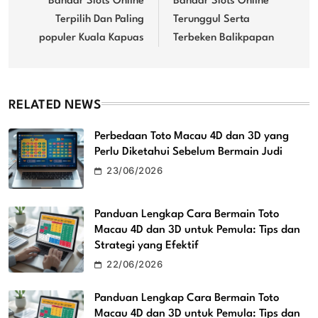
Bandar Slots Online
Bandar Slots Online
Terpilih Dan Paling
Terunggul Serta
populer Kuala Kapuas
Terbeken Balikpapan
RELATED NEWS
Perbedaan Toto Macau 4D dan 3D yang
Perlu Diketahui Sebelum Bermain Judi
23/06/2026
Panduan Lengkap Cara Bermain Toto
Macau 4D dan 3D untuk Pemula: Tips dan
Strategi yang Efektif
22/06/2026
Panduan Lengkap Cara Bermain Toto
Macau 4D dan 3D untuk Pemula: Tips dan