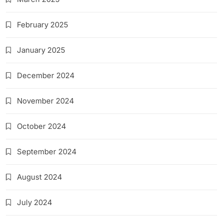
February 2025
January 2025
December 2024
November 2024
October 2024
September 2024
August 2024
July 2024