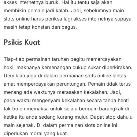
akses internetnya buruk. Hal itu tentu saja akan
membikin pemain jadi kalah. Jadi, sebelumnya main
slots online harus periksa lagi akses internetnya supaya
masih tetap konstan dan bagus.
Psikis Kuat
Tiap-tiap permainan taruhan begitu memercayakan
hoki, maknanya kemenangan cukup sukar diperkirakan.
Demikian juga di dalam permainan slots online lantas
amat mempercayakan peruntungan. Pemain tidak terus
menang ada waktunya merasakan kekalahan. Jadi,
pada waktu mengenyam kekalahan secara tanpa henti
tak boleh memaksa untuk selalu bermain barangkali di
ketika itu anda sedang kurang mujur. Dapat stop dahulu
main sejenak. Di dalam permainan slots online ini
diperlukan moral yang kuat.