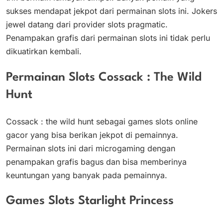
sukses mendapat jekpot dari permainan slots ini. Jokers
jewel datang dari provider slots pragmatic.
Penampakan grafis dari permainan slots ini tidak perlu
dikuatirkan kembali.
Permainan Slots Cossack : The Wild
Hunt
Cossack : the wild hunt sebagai games slots online
gacor yang bisa berikan jekpot di pemainnya.
Permainan slots ini dari microgaming dengan
penampakan grafis bagus dan bisa memberinya
keuntungan yang banyak pada pemainnya.
Games Slots Starlight Princess