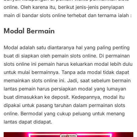
online. Oleh karena itu, berikut jenis-jenis penyiapan
main di bandar slots online terhebat dan ternama ialah :
Modal Bermain
Modal adalah satu diantaranya hal yang paling penting
buat di siapkan oleh pemain slots online. Di permainan
slots online ini pemain harus keluarkan modal lebih dulu
untuk mulai bermainnya. Tanpa ada modal tidak dapat
memainkan slots online ini. Jadi, saat sebelum bermain
lantas pemain harus persiapkan modal yang lumayan
buat dimasukkan ke deposit. Kedepannya, modal itu
dipakai untuk pasang taruhan dalam permainan slots
online. Bermodal yang cukup peluang untuk menang
lantas dapat didapat.