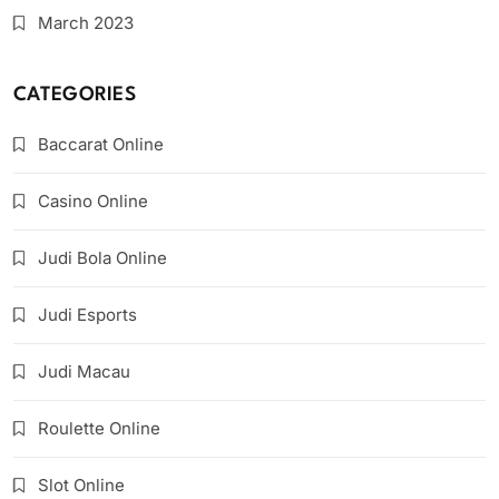
March 2023
CATEGORIES
Baccarat Online
Casino Online
Judi Bola Online
Judi Esports
Judi Macau
Roulette Online
Slot Online