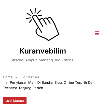
Skip
to
content
Kuranvebilim
Strategi Ampuh Menang Judi Online.
Home
Judi Macau
Penyiapan Main Di Bandar Slots Online Terpilih Dan
Ternama Tanjung Redeb
Judi Macau