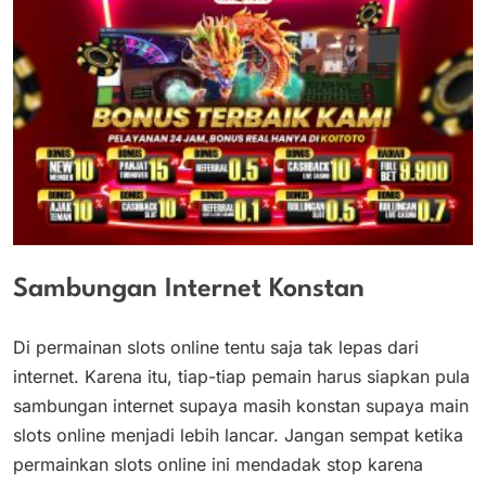
Sambungan Internet Konstan
Di permainan slots online tentu saja tak lepas dari
internet. Karena itu, tiap-tiap pemain harus siapkan pula
sambungan internet supaya masih konstan supaya main
slots online menjadi lebih lancar. Jangan sempat ketika
permainkan slots online ini mendadak stop karena