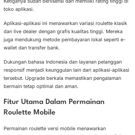
Ketiganya sudah berlisensi dan memiliki rating tinggi di
toko aplikasi.
Aplikasi-aplikasi ini menawarkan variasi roulette klasik
dan live dealer dengan grafis kualitas tinggi. Mereka
juga mendukung metode pembayaran lokal seperti e-
wallet dan transfer bank.
Dukungan bahasa Indonesia dan layanan pelanggan
responsif menjadi keunggulan lain dari aplikasi-aplikasi
tersebut. Upgrade berkala memastikan pengalaman
bermain tetap optimal dan aman.
Fitur Utama Dalam Permainan
Roulette Mobile
Permainan roulette versi mobile menawarkan