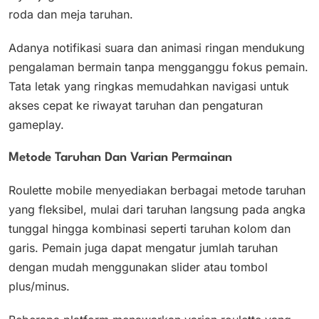
roda dan meja taruhan.
Adanya notifikasi suara dan animasi ringan mendukung
pengalaman bermain tanpa mengganggu fokus pemain.
Tata letak yang ringkas memudahkan navigasi untuk
akses cepat ke riwayat taruhan dan pengaturan
gameplay.
Metode Taruhan Dan Varian Permainan
Roulette mobile menyediakan berbagai metode taruhan
yang fleksibel, mulai dari taruhan langsung pada angka
tunggal hingga kombinasi seperti taruhan kolom dan
garis. Pemain juga dapat mengatur jumlah taruhan
dengan mudah menggunakan slider atau tombol
plus/minus.