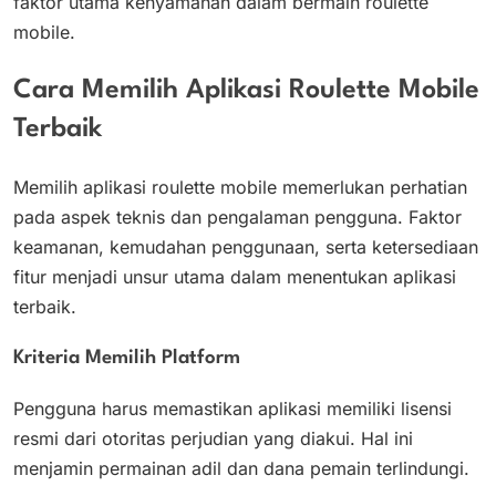
faktor utama kenyamanan dalam bermain roulette
mobile.
Cara Memilih Aplikasi Roulette Mobile
Terbaik
Memilih aplikasi roulette mobile memerlukan perhatian
pada aspek teknis dan pengalaman pengguna. Faktor
keamanan, kemudahan penggunaan, serta ketersediaan
fitur menjadi unsur utama dalam menentukan aplikasi
terbaik.
Kriteria Memilih Platform
Pengguna harus memastikan aplikasi memiliki lisensi
resmi dari otoritas perjudian yang diakui. Hal ini
menjamin permainan adil dan dana pemain terlindungi.