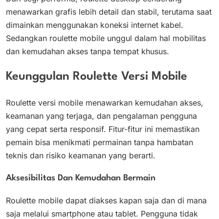
menawarkan grafis lebih detail dan stabil, terutama saat
dimainkan menggunakan koneksi internet kabel.
Sedangkan roulette mobile unggul dalam hal mobilitas
dan kemudahan akses tanpa tempat khusus.
Keunggulan Roulette Versi Mobile
Roulette versi mobile menawarkan kemudahan akses,
keamanan yang terjaga, dan pengalaman pengguna
yang cepat serta responsif. Fitur-fitur ini memastikan
pemain bisa menikmati permainan tanpa hambatan
teknis dan risiko keamanan yang berarti.
Aksesibilitas Dan Kemudahan Bermain
Roulette mobile dapat diakses kapan saja dan di mana
saja melalui smartphone atau tablet. Pengguna tidak