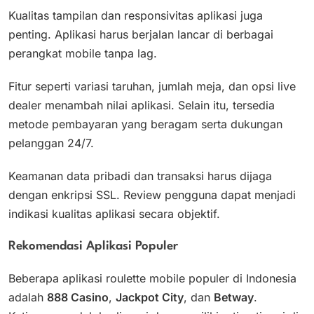
Kualitas tampilan dan responsivitas aplikasi juga
penting. Aplikasi harus berjalan lancar di berbagai
perangkat mobile tanpa lag.
Fitur seperti variasi taruhan, jumlah meja, dan opsi live
dealer menambah nilai aplikasi. Selain itu, tersedia
metode pembayaran yang beragam serta dukungan
pelanggan 24/7.
Keamanan data pribadi dan transaksi harus dijaga
dengan enkripsi SSL. Review pengguna dapat menjadi
indikasi kualitas aplikasi secara objektif.
Rekomendasi Aplikasi Populer
Beberapa aplikasi roulette mobile populer di Indonesia
adalah
888 Casino
,
Jackpot City
, dan
Betway
.