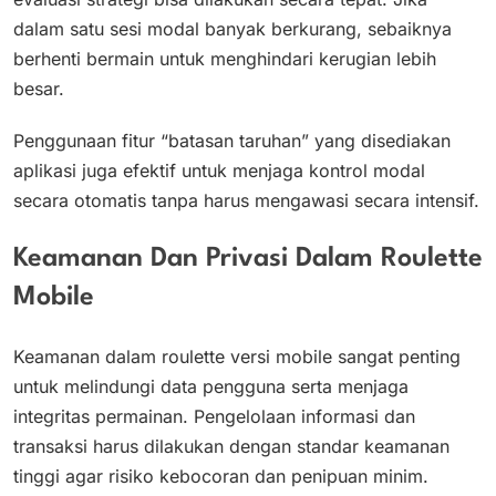
dalam satu sesi modal banyak berkurang, sebaiknya
berhenti bermain untuk menghindari kerugian lebih
besar.
Penggunaan fitur “batasan taruhan” yang disediakan
aplikasi juga efektif untuk menjaga kontrol modal
secara otomatis tanpa harus mengawasi secara intensif.
Keamanan Dan Privasi Dalam Roulette
Mobile
Keamanan dalam roulette versi mobile sangat penting
untuk melindungi data pengguna serta menjaga
integritas permainan. Pengelolaan informasi dan
transaksi harus dilakukan dengan standar keamanan
tinggi agar risiko kebocoran dan penipuan minim.