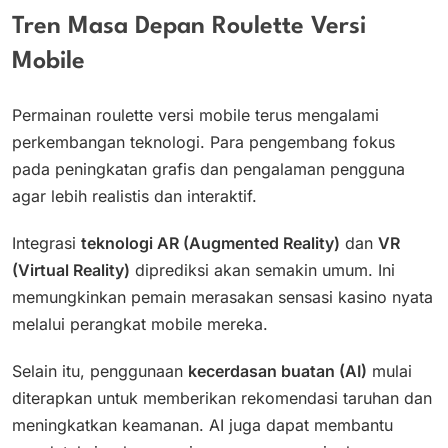
Tren Masa Depan Roulette Versi
Mobile
Permainan roulette versi mobile terus mengalami
perkembangan teknologi. Para pengembang fokus
pada peningkatan grafis dan pengalaman pengguna
agar lebih realistis dan interaktif.
Integrasi
teknologi AR (Augmented Reality)
dan
VR
(Virtual Reality)
diprediksi akan semakin umum. Ini
memungkinkan pemain merasakan sensasi kasino nyata
melalui perangkat mobile mereka.
Selain itu, penggunaan
kecerdasan buatan (AI)
mulai
diterapkan untuk memberikan rekomendasi taruhan dan
meningkatkan keamanan. AI juga dapat membantu