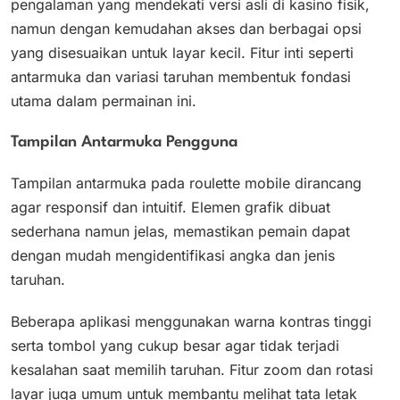
pengalaman yang mendekati versi asli di kasino fisik,
namun dengan kemudahan akses dan berbagai opsi
yang disesuaikan untuk layar kecil. Fitur inti seperti
antarmuka dan variasi taruhan membentuk fondasi
utama dalam permainan ini.
Tampilan Antarmuka Pengguna
Tampilan antarmuka pada roulette mobile dirancang
agar responsif dan intuitif. Elemen grafik dibuat
sederhana namun jelas, memastikan pemain dapat
dengan mudah mengidentifikasi angka dan jenis
taruhan.
Beberapa aplikasi menggunakan warna kontras tinggi
serta tombol yang cukup besar agar tidak terjadi
kesalahan saat memilih taruhan. Fitur zoom dan rotasi
layar juga umum untuk membantu melihat tata letak