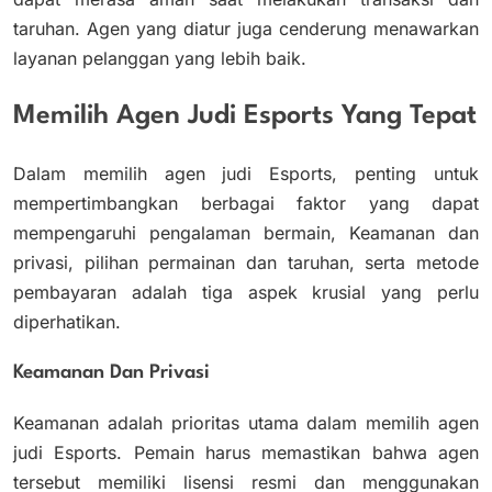
taruhan. Agen yang diatur juga cenderung menawarkan
layanan pelanggan yang lebih baik.
Memilih Agen Judi Esports Yang Tepat
Dalam memilih agen judi Esports, penting untuk
mempertimbangkan berbagai faktor yang dapat
mempengaruhi pengalaman bermain, Keamanan dan
privasi, pilihan permainan dan taruhan, serta metode
pembayaran adalah tiga aspek krusial yang perlu
diperhatikan.
Keamanan Dan Privasi
Keamanan adalah prioritas utama dalam memilih agen
judi Esports. Pemain harus memastikan bahwa agen
tersebut memiliki lisensi resmi dan menggunakan