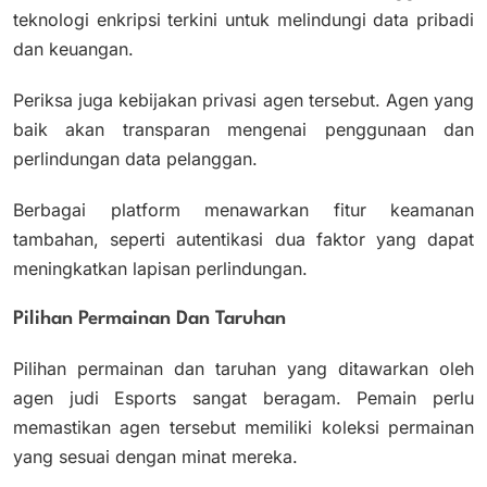
teknologi enkripsi terkini untuk melindungi data pribadi
dan keuangan.
Periksa juga kebijakan privasi agen tersebut. Agen yang
baik akan transparan mengenai penggunaan dan
perlindungan data pelanggan.
Berbagai platform menawarkan fitur keamanan
tambahan, seperti autentikasi dua faktor yang dapat
meningkatkan lapisan perlindungan.
Pilihan Permainan Dan Taruhan
Pilihan permainan dan taruhan yang ditawarkan oleh
agen judi Esports sangat beragam. Pemain perlu
memastikan agen tersebut memiliki koleksi permainan
yang sesuai dengan minat mereka.