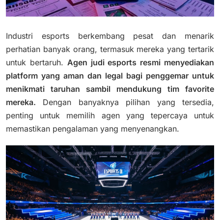
Industri esports berkembang pesat dan menarik
perhatian banyak orang, termasuk mereka yang tertarik
untuk bertaruh.
Agen judi esports resmi menyediakan
platform yang aman dan legal bagi penggemar untuk
menikmati taruhan sambil mendukung tim favorite
mereka.
Dengan banyaknya pilihan yang tersedia,
penting untuk memilih agen yang tepercaya untuk
memastikan pengalaman yang menyenangkan.