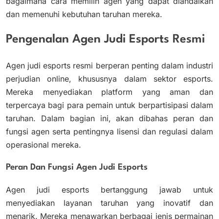
bagaimana cara memilih agen yang dapat diandalkan
dan memenuhi kebutuhan taruhan mereka.
Pengenalan Agen Judi Esports Resmi
Agen judi esports resmi berperan penting dalam industri
perjudian online, khususnya dalam sektor esports.
Mereka menyediakan platform yang aman dan
terpercaya bagi para pemain untuk berpartisipasi dalam
taruhan. Dalam bagian ini, akan dibahas peran dan
fungsi agen serta pentingnya lisensi dan regulasi dalam
operasional mereka.
Peran Dan Fungsi Agen Judi Esports
Agen judi esports bertanggung jawab untuk
menyediakan layanan taruhan yang inovatif dan
menarik. Mereka menawarkan berbagai jenis permainan