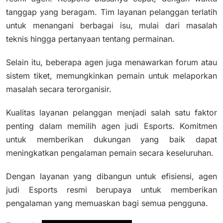
tanggap yang beragam. Tim layanan pelanggan terlatih
untuk menangani berbagai isu, mulai dari masalah
teknis hingga pertanyaan tentang permainan.
Selain itu, beberapa agen juga menawarkan forum atau
sistem tiket, memungkinkan pemain untuk melaporkan
masalah secara terorganisir.
Kualitas layanan pelanggan menjadi salah satu faktor
penting dalam memilih agen judi Esports. Komitmen
untuk memberikan dukungan yang baik dapat
meningkatkan pengalaman pemain secara keseluruhan.
Dengan layanan yang dibangun untuk efisiensi, agen
judi Esports resmi berupaya untuk memberikan
pengalaman yang memuaskan bagi semua pengguna.