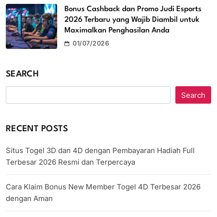
Bonus Cashback dan Promo Judi Esports
2026 Terbaru yang Wajib Diambil untuk
Maximalkan Penghasilan Anda
01/07/2026
SEARCH
Search
RECENT POSTS
Situs Togel 3D dan 4D dengan Pembayaran Hadiah Full
Terbesar 2026 Resmi dan Terpercaya
Cara Klaim Bonus New Member Togel 4D Terbesar 2026
dengan Aman