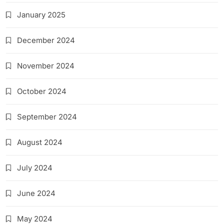
January 2025
December 2024
November 2024
October 2024
September 2024
August 2024
July 2024
June 2024
May 2024