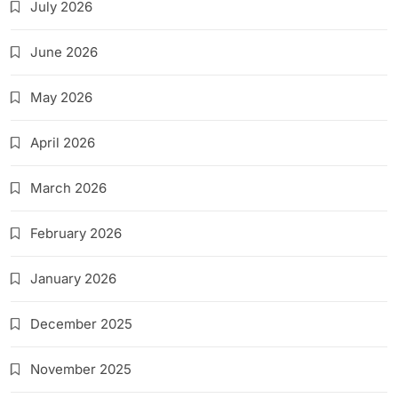
July 2026
June 2026
May 2026
April 2026
March 2026
February 2026
January 2026
December 2025
November 2025