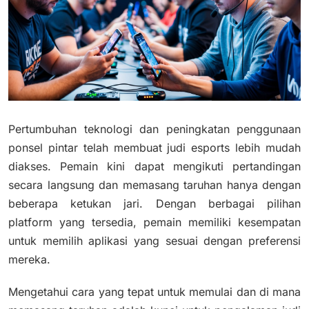
Pertumbuhan teknologi dan peningkatan penggunaan
ponsel pintar telah membuat judi esports lebih mudah
diakses. Pemain kini dapat mengikuti pertandingan
secara langsung dan memasang taruhan hanya dengan
beberapa ketukan jari. Dengan berbagai pilihan
platform yang tersedia, pemain memiliki kesempatan
untuk memilih aplikasi yang sesuai dengan preferensi
mereka.
Mengetahui cara yang tepat untuk memulai dan di mana