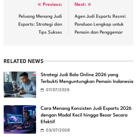
Post
Previous:
Next:
navigation
Peluang Menang Judi
Agen Judi Esports Resmi:
Esports: Strategi dan
Panduan Lengkap untuk
Tips Sukses
Pemain dan Penggemar
RELATED NEWS
Strategi Judi Bola Online 2026 yang
Terbukti Menguntungkan Pemain Indonesia
07/07/2026
Cara Menang Konsisten Judi Esports 2026
dengan Modal Kecil hingga Besar Secara
Efektif
03/07/2026