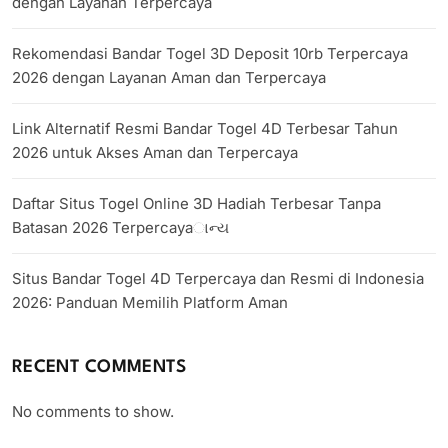
dengan Layanan Terpercaya
Rekomendasi Bandar Togel 3D Deposit 10rb Terpercaya
2026 dengan Layanan Aman dan Terpercaya
Link Alternatif Resmi Bandar Togel 4D Terbesar Tahun
2026 untuk Akses Aman dan Terpercaya
Daftar Situs Togel Online 3D Hadiah Terbesar Tanpa
Batasan 2026 Terpercayaાન્ય
Situs Bandar Togel 4D Terpercaya dan Resmi di Indonesia
2026: Panduan Memilih Platform Aman
RECENT COMMENTS
No comments to show.