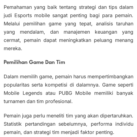
Pemahaman yang baik tentang strategi dan tips dalam
judi Esports mobile sangat penting bagi para pemain.
Melalui pemilihan game yang tepat, analisis taruhan
yang mendalam, dan manajemen keuangan yang
cermat, pemain dapat meningkatkan peluang menang
mereka.
Pemilihan Game Dan Tim
Dalam memilih game, pemain harus mempertimbangkan
popularitas serta kompetisi di dalamnya. Game seperti
Mobile Legends atau PUBG Mobile memiliki banyak
turnamen dan tim profesional.
Pemain juga perlu meneliti tim yang akan dipertaruhkan.
Statistik pertandingan sebelumnya, performa individu
pemain, dan strategi tim menjadi faktor penting.