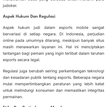
judoker.
Aspek Hukum Dan Regulasi
Aspek hukum judi dalam esports mobile sangat
bervariasi di setiap negara. Di Indonesia, perjudian
online pada umumnya dilarang, meskipun banyak situs
masih menawarkan layanan ini. Hal ini menciptakan
tantangan bagi pemain yang ingin terlibat dalam taruhan
esports secara legal.
Regulasi juga berubah seiring perkembangan teknologi
dan kesadaran publik tentang esports. Beberapa negara
mulai mempertimbangkan peraturan yang lebih ketat
untuk melindungi konsumen dan memastikan integritas
permainan.