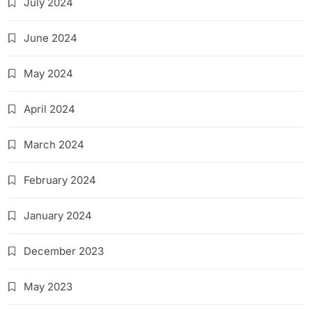
July 2024
June 2024
May 2024
April 2024
March 2024
February 2024
January 2024
December 2023
May 2023