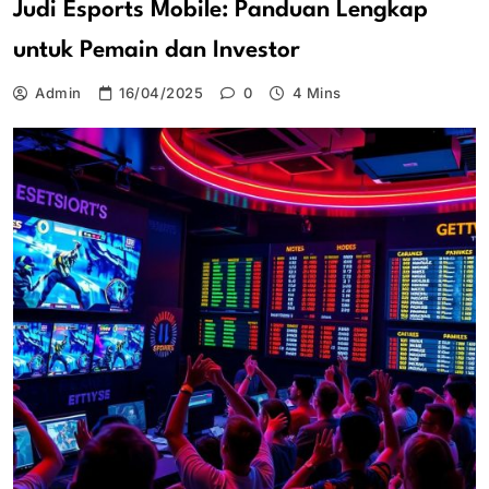
Judi Esports Mobile: Panduan Lengkap
untuk Pemain dan Investor
Admin
16/04/2025
0
4 Mins