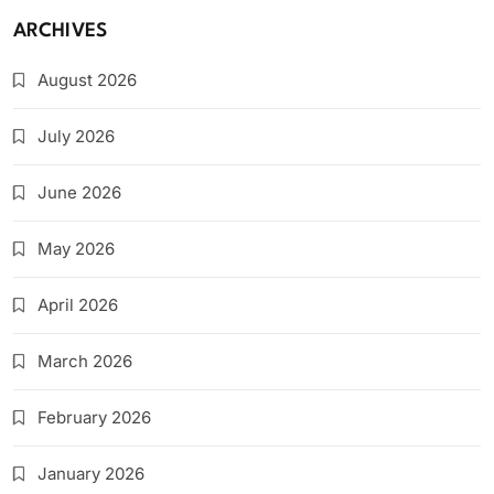
ARCHIVES
August 2026
July 2026
June 2026
May 2026
April 2026
March 2026
February 2026
January 2026