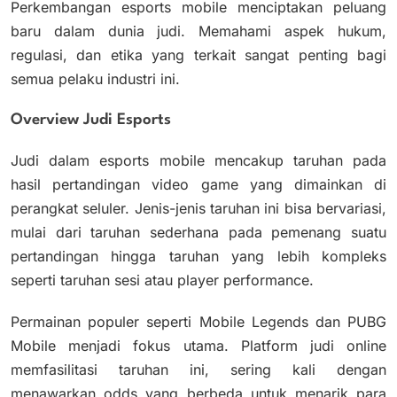
Perkembangan esports mobile menciptakan peluang
baru dalam dunia judi. Memahami aspek hukum,
regulasi, dan etika yang terkait sangat penting bagi
semua pelaku industri ini.
Overview Judi Esports
Judi dalam esports mobile mencakup taruhan pada
hasil pertandingan video game yang dimainkan di
perangkat seluler. Jenis-jenis taruhan ini bisa bervariasi,
mulai dari taruhan sederhana pada pemenang suatu
pertandingan hingga taruhan yang lebih kompleks
seperti taruhan sesi atau player performance.
Permainan populer seperti Mobile Legends dan PUBG
Mobile menjadi fokus utama. Platform judi online
memfasilitasi taruhan ini, sering kali dengan
menawarkan odds yang berbeda untuk menarik para